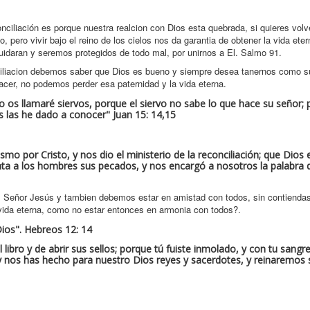
iliación es porque nuestra realcion con Dios esta quebrada, si quieres volv
 pero vivir bajo el reino de los cielos nos da garantia de obtener la vida eter
daran y seremos protegidos de todo mal, por unirnos a El. Salmo 91.
nciliacion debemos saber que Dios es bueno y siempre desea tanernos como su
acer, no podemos perder esa paternidad y la vida eterna.
 os llamaré siervos, porque el siervo no sabe lo que hace su señor; 
 las he dado a conocer" Juan 15: 14,15
mo por Cristo, y nos dio el ministerio de la reconciliación; que Dios
ta a los hombres sus pecados, y nos encargó a nosotros la palabra d
 Señor Jesús y tambien debemos estar en amistad con todos, sin contiendas,
ida eterna, como no estar entonces en armonia con todos?.
 Dios". Hebreos 12: 14
libro y de abrir sus sellos; porque tú fuiste inmolado, y con tu sangr
 y nos has hecho para nuestro Dios reyes y sacerdotes, y reinaremos 