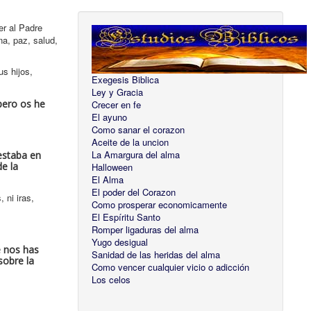
er al Padre
na, paz, salud,
s hijos,
Exegesis Biblica
Ley y Gracia
pero os he
Crecer en fe
El ayuno
Como sanar el corazon
Aceite de la uncion
La Amargura del alma
 estaba en
e la
Halloween
El Alma
El poder del Corazon
 ni iras,
Como prosperar economicamente
El Espíritu Santo
Romper ligaduras del alma
Yugo desigual
e nos has
Sanidad de las heridas del alma
sobre la
Como vencer cualquier vicio o adicción
Los celos