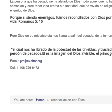
La persona que ha pecado se ha alejado de Dios, todo aquel que no ha
salvacion y cree tener vida eterna sin santidad, que ha vivido en reli
enemigo de Dios.
Porque si siendo enemigos, fuimos reconciliados con Dios por
vida. Romanos 5: 10
Pero Dios en su misericordia nos llama a salir del pecado, de la inmun
"el cual nos ha librado de la potestad de las tinieblas, y tras
perdón de pecados.El es la imagen del Dios invisible, el primo
Email:
jvr@exaltar.org
Cel: 1-408-726 6472
You are here:
Home
reconciliacion con Dios