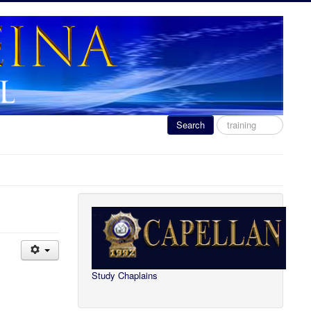
Search
Search
...
Study Chaplains