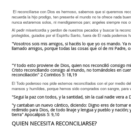
El reconciliarse con Dios es hermoso, sabemos que si queremos reconc
recuerda la hijo prodigo, ten presente el mundo no te ofrece nada bueno,
nunca estaremos solos, ni mendigaremos pan; angeles siempre nos cui
Al pedir misericordia y perdon de nuestros pecados y buscar la reco
protegidos, guiados por el Espiritu Santo, fuera de El nada podemos h
"Vosotros sois mis amigos, si hacéis lo que yo os mando. Ya no
llamado amigos, porque todas las cosas que oí de mi Padre, os
"Y todo esto proviene de Dios, quien nos reconcilió consigo mis
Cristo reconciliando consigo al mundo, no tomándoles en cuen
reconciliación" 2 Corintios 5: 18,19
El Todo poderoso nos pide estemos reconciliados con el por medio del
mansos y humildes, porque hemos sido comprados con sangre, para v
"Segui la paz con todos, y la santidad, sin la cual nadie vera a
"y cantaban un nuevo cántico, diciendo: Digno eres de tomar el 
redimido para Dios, de todo linaje y lengua y pueblo y nación;
tierra" Apocalipsis 5: 9,10
QUIEN NECESITA RECONCILIARSE?