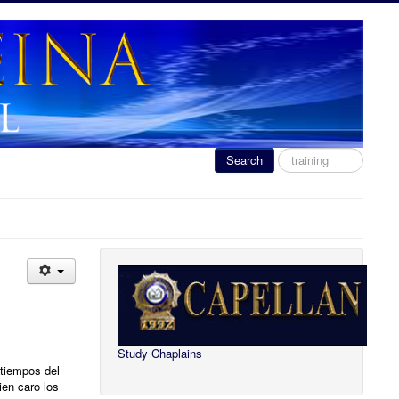
Search
Search
...
Study Chaplains
 tiempos del
ien caro los