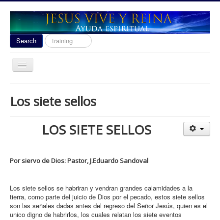
Search
Search
...
Toggle
Navigation
Ayuda Espiritual
Los siete sellos
Las señales del fin 2020
Liberacion
LOS SIETE SELLOS
Escuela de Guerra
Temas
Por siervo de Dios: Pastor, J.Eduardo Sandoval
Youtube
Los siete sellos se habriran y vendran grandes calamidades a la
donacion
tierra, como parte del juicio de Dios por el pecado, estos siete sellos
son las señales dadas antes del regreso del Señor Jesús, quien es el
Contact
unico digno de habrirlos, los cuales relatan los siete eventos