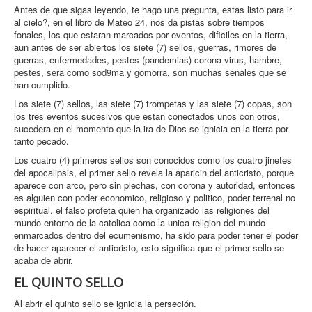
Antes de que sigas leyendo, te hago una pregunta, estas listo para ir
al cielo?, en el libro de Mateo 24, nos da pistas sobre tiempos
fonales, los que estaran marcados por eventos, dificiles en la tierra,
aun antes de ser abiertos los siete (7) sellos, guerras, rimores de
guerras, enfermedades, pestes (pandemias) corona virus, hambre,
pestes, sera como sod9ma y gomorra, son muchas senales que se
han cumplido.
Los siete (7) sellos, las siete (7) trompetas y las siete (7) copas, son
los tres eventos sucesivos que estan conectados unos con otros,
sucedera en el momento que la ira de Dios se ignicia en la tierra por
tanto pecado.
Los cuatro (4) primeros sellos son conocidos como los cuatro jinetes
del apocalipsis, el primer sello revela la aparicin del anticristo, porque
aparece con arco, pero sin plechas, con corona y autoridad, entonces
es alguien con poder economico, religioso y politico, poder terrenal no
espiritual. el falso profeta quien ha organizado las religiones del
mundo entorno de la catolica como la unica religion del mundo
enmarcados dentro del ecumenismo, ha sido para poder tener el poder
de hacer aparecer el anticristo, esto significa que el primer sello se
acaba de abrir.
EL QUINTO SELLO
Al abrir el quinto sello se ignicia la perseción.