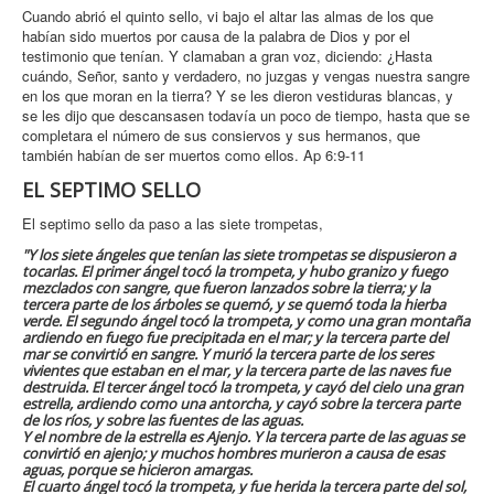
Cuando abrió el quinto sello, vi bajo el altar las almas de los que
habían sido muertos por causa de la palabra de Dios y por el
testimonio que tenían. Y clamaban a gran voz, diciendo: ¿Hasta
cuándo, Señor, santo y verdadero, no juzgas y vengas nuestra sangre
en los que moran en la tierra? Y se les dieron vestiduras blancas, y
se les dijo que descansasen todavía un poco de tiempo, hasta que se
completara el número de sus consiervos y sus hermanos, que
también habían de ser muertos como ellos. Ap 6:9-11
EL SEPTIMO SELLO
El septimo sello da paso a las siete trompetas,
"Y los siete ángeles que tenían las siete trompetas se dispusieron a
tocarlas. El primer ángel tocó la trompeta, y hubo granizo y fuego
mezclados con sangre, que fueron lanzados sobre la tierra; y la
tercera parte de los árboles se quemó, y se quemó toda la hierba
verde. El segundo ángel tocó la trompeta, y como una gran montaña
ardiendo en fuego fue precipitada en el mar; y la tercera parte del
mar se convirtió en sangre. Y murió la tercera parte de los seres
vivientes que estaban en el mar, y la tercera parte de las naves fue
destruida. El tercer ángel tocó la trompeta, y cayó del cielo una gran
estrella, ardiendo como una antorcha, y cayó sobre la tercera parte
de los ríos, y sobre las fuentes de las aguas.
Y el nombre de la estrella es Ajenjo. Y la tercera parte de las aguas se
convirtió en ajenjo; y muchos hombres murieron a causa de esas
aguas, porque se hicieron amargas.
El cuarto ángel tocó la trompeta, y fue herida la tercera parte del sol,