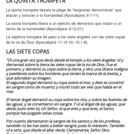
LA QUINTA TROMPETA
La quinta trompeta desata la plaga de “langostas demoníacas” que
atacan y torturan a la humanidad (Apocalipsis 9:1-11).
La sexta trompeta libera a un ejército de demonios que matan a un
tercio de la humanidad (Apocalipsis 9:12-21).
La séptima trompeta da paso a los siete ángeles con las siete copas
de la ira de Dios (Apocalipsis 11:15-19; 15:1-8).
LAS SIETE COPAS
"Oí una gran voz que decía desde el templo a los siete ángeles: Id y
derramad sobre la tierra las siete copas de la ira de Dios. Fue el
primero, y derramó su copa sobre la tierra, y vino una úlcera maligna
y pestilente sobre los hombres que tenían la marca de la bestia, y
que adoraban su imagen.
El segundo ángel derramó su copa sobre el mar, y éste se convirtió
en sangre como de muerto; y murió todo ser vivo que había en el
mar.
El tercer ángel derramó su copa sobre los ríos, y sobre las fuentes de
las aguas, y se convirtieron en sangre. Y oí al ángel de las aguas, que
decía: Justo eres tú, oh Señor, el que eres y que eras, el Santo,
porque has juzgado estas cosas.
Por cuanto derramaron la sangre de los santos y de los profetas,
también tú les has dado a beber sangre; pues lo merecen. También
oí a otro, que desde el altar decía: Ciertamente, Señor Dios