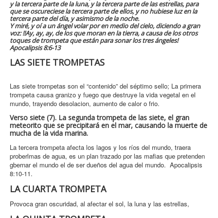
y la tercera parte de la luna, y la tercera parte de las estrellas, para
que se oscureciese la tercera parte de ellos, y no hubiese luz en la
tercera parte del día, y asimismo de la noche.
Y miré, y oí a un ángel volar por en medio del cielo, diciendo a gran
voz: !!Ay, ay, ay, de los que moran en la tierra, a causa de los otros
toques de trompeta que están para sonar los tres ángeles!
Apocalipsis 8:6-13
LAS SIETE TROMPETAS
Las siete trompetas son el “contenido” del séptimo sello; La primera
trompeta causa granizo y fuego que destruye la vida vegetal en el
mundo, trayendo desolacion, aumento de calor o frio.
Verso siete (7). La segunda trompeta de las siete, el gran
meteorito que se precipitará en el mar, causando la muerte de
mucha de la vida marina.
La tercera trompeta afecta los lagos y los ríos del mundo, traera
proberlmas de agua, es un plan trazado por las mafias que pretenden
gbernar el mundo el de ser dueños del agua del mundo. Apocalipsis
8:10-11.
LA CUARTA TROMPETA
Provoca gran oscuridad, al afectar el sol, la luna y las estrellas,