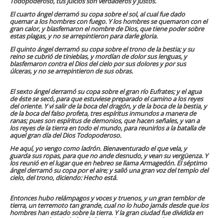
Todopoderoso, tus juicios son verdaderos y justos.
El cuarto ángel derramó su copa sobre el sol, al cual fue dado
quemar a los hombres con fuego. Y los hombres se quemaron con el
gran calor, y blasfemaron el nombre de Dios, que tiene poder sobre
estas plagas, y no se arrepintieron para darle gloria.
El quinto ángel derramó su copa sobre el trono de la bestia; y su
reino se cubrió de tinieblas, y mordían de dolor sus lenguas, y
blasfemaron contra el Dios del cielo por sus dolores y por sus
úlceras, y no se arrepintieron de sus obras.
El sexto ángel derramó su copa sobre el gran río Eufrates; y el agua
de éste se secó, para que estuviese preparado el camino a los reyes
del oriente. Y vi salir de la boca del dragón, y de la boca de la bestia, y
de la boca del falso profeta, tres espíritus inmundos a manera de
ranas; pues son espíritus de demonios, que hacen señales, y van a
los reyes de la tierra en todo el mundo, para reunirlos a la batalla de
aquel gran día del Dios Todopoderoso.
He aquí, yo vengo como ladrón. Bienaventurado el que vela, y
guarda sus ropas, para que no ande desnudo, y vean su vergüenza. Y
los reunió en el lugar que en hebreo se llama Armagedón. El séptimo
ángel derramó su copa por el aire; y salió una gran voz del templo del
cielo, del trono, diciendo: Hecho está.
Entonces hubo relámpagos y voces y truenos, y un gran temblor de
tierra, un terremoto tan grande, cual no lo hubo jamás desde que los
hombres han estado sobre la tierra. Y la gran ciudad fue dividida en