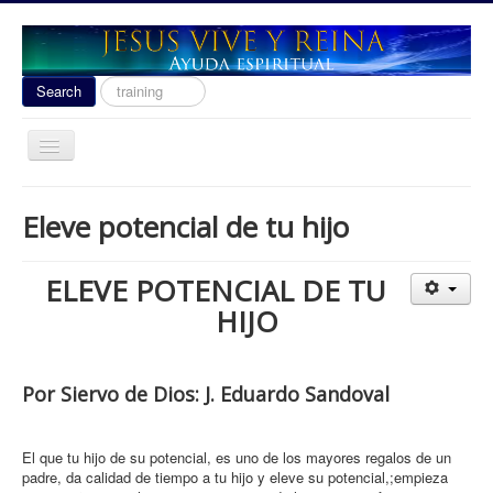
Search
Search
...
Toggle
Navigation
Ayuda Espiritual
Eleve potencial de tu hijo
Las señales del fin 2020
Liberacion
ELEVE POTENCIAL DE TU
Escuela de Guerra
HIJO
Temas
Youtube
Por Siervo de Dios: J. Eduardo Sandoval
donacion
El que tu hijo de su potencial, es uno de los mayores regalos de un
Contact
padre, da calidad de tiempo a tu hijo y eleve su potencial,;empieza