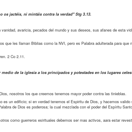
 os jactéis, ni mintáis contra la verdad" Stg 3.13.
n vanidad, avaricia, pecados del mundo y sus deseos, sus afanes de esta vid
bros que les llaman Biblias como la NVI, pero es Palabra adulterada para que 
ren. 2 Co 2.11.
medio de la iglesia a los principados y potestades en los lugares celest
e Dios, nosotros los que creemos tenemos mayor poder contra las tinieblas.
 no es un edificio; si en verdad tenemos el Espiritu de Dios, y hacemos valid
 Palabra de Dios es poderosa; la cual mezclada con el poder del Espíritu Santo
osotros como guerreros esirituales debemos ser mas activos, aara estar revest