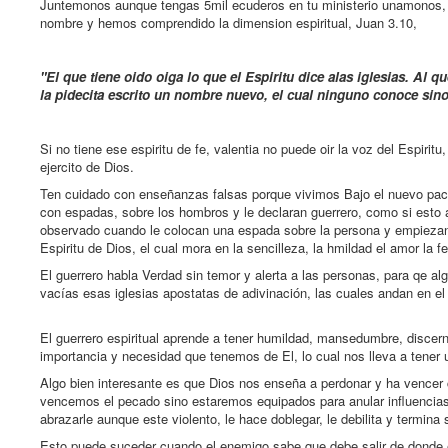
Juntemonos aunque tengas 5mil ecuderos en tu ministerio unamonos, 
nombre y hemos comprendido la dimension espiritual, Juan 3.10,
"El que tiene oido oiga lo que el Espiritu dice alas iglesias. Al 
la pidecita escrito un nombre nuevo, el cual ninguno conoce sino
Si no tiene ese espiritu de fe, valentia no puede oir la voz del Espirit
ejercito de Dios.
Ten cuidado con enseñanzas falsas porque vivimos Bajo el nuevo pacto,
con espadas, sobre los hombros y le declaran guerrero, como si esto an
observado cuando le colocan una espada sobre la persona y empiezan a
Espiritu de Dios, el cual mora en la sencilleza, la hmildad el amor la
El guerrero habla Verdad sin temor y alerta a las personas, para qe a
vacías esas iglesias apostatas de adivinación, las cuales andan en e
El guerrero espiritual aprende a tener humildad, mansedumbre, discern
importancia y necesidad que tenemos de El, lo cual nos lleva a tener
Algo bien interesante es que Dios nos enseña a perdonar y ha vencer 
vencemos el pecado sino estaremos equipados para anular influencias
abrazarle aunque este violento, le hace doblegar, le debilita y termina s
Esto puede suceder cuando el enemigo sabe que debe salir de donde 