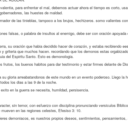
valentia, para enfrentar el mal, debemos actuar ahora el tiempo es corto, usa 
, gobernadores, las huestes de maldad.
ador de las tinieblas, tampoco a los brujos, hechizeros. somo valientes con
siones falsas, o palabra de insultos al enemigo, debe ser con oración apoyada
uerra, su oración que habia decidido hacer de corazón, y estaba recibiendo e
ón y griteria que muchos hacen. recordando que los demonos estas orgabizad
guia del Espiritu Santo. Esto es demonologia.
s frutos, los buenos habitos para dar testimonio y estar firmes delante de Di
a su gloria arreabatandonos de este mundo en un evento poderoso. Llego la h
todos los dias a las 9 de la noche.
 exito en la guerra se necesita, humildad, persisencia.
acter, sin temor, con esfuerzo con disciplina pronunciando versiculos Biblico
e mueven en las regiones celestes, Efesiso 3: 10.
oderes demoniacos, es nuestros propios deseos, sentimientos, pensamientos