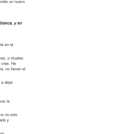
enido un nuevo
blanca, y en
te en el
as, o rituales
e cree. He
a, no tienen el
 a dejar
mos la
no no solo
ado y
tan