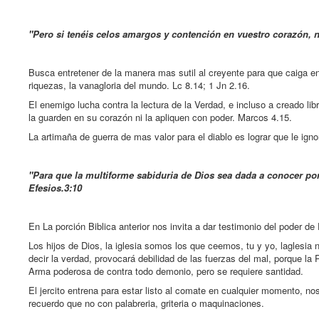
"Pero si tenéis celos amargos y contención en vuestro corazón, no
Busca entretener de la manera mas sutil al creyente para que caiga e
riquezas, la vanagloria del mundo. Lc 8.14; 1 Jn 2.16.
El enemigo lucha contra la lectura de la Verdad, e incluso a creado li
la guarden en su corazón ni la apliquen con poder. Marcos 4.15.
La artimaña de guerra de mas valor para el diablo es lograr que le igno
"Para que la multiforme sabiduria de Dios sea dada a conocer por 
Efesios.3:10
En La porción Biblica anterior nos invita a dar testimonio del poder d
Los hijos de Dios, la iglesia somos los que ceemos, tu y yo, laglesia
decir la verdad, provocará debilidad de las fuerzas del mal, porque la
Arma poderosa de contra todo demonio, pero se requiere santidad.
El jercito entrena para estar listo al comate en cualquier momento, n
recuerdo que no con palabreria, griteria o maquinaciones.