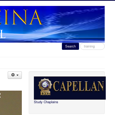
Search
Search
...
Study Chaplains