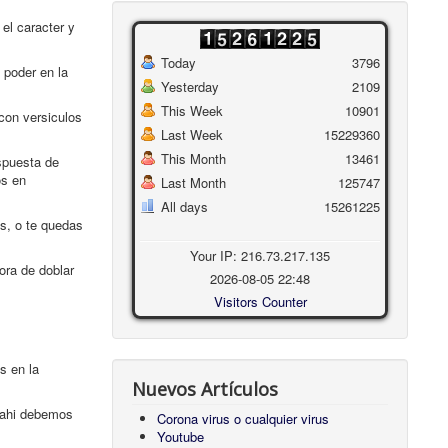
el caracter y
Today
3796
 poder en la
Yesterday
2109
This Week
10901
 con versiculos
Last Week
15229360
This Month
13461
espuesta de
os en
Last Month
125747
All days
15261225
os, o te quedas
Your IP: 216.73.217.135
ora de doblar
2026-08-05 22:48
Visitors Counter
s en la
Nuevos Artículos
, ahi debemos
Corona virus o cualquier virus
Youtube