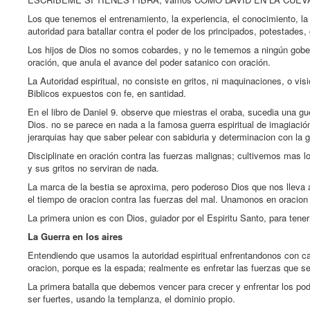
Los que tenemos el entrenamiento, la experiencia, el conocimiento, la 
autoridad para batallar contra el poder de los principados, potestades
Los hijos de Dios no somos cobardes, y no le tememos a ningún gobern
oración, que anula el avance del poder satanico con oración.
La Autoridad espiritual, no consiste en gritos, ni maquinaciones, o vi
Biblicos expuestos con fe, en santidad.
En el libro de Daniel 9. observe que miestras el oraba, sucedia una g
Dios. no se parece en nada a la famosa guerra espiritual de imagiaci
jerarquias hay que saber pelear con sabiduria y determinacion con la 
Disciplinate en oración contra las fuerzas malignas; cultivemos mas lo
y sus gritos no serviran de nada.
La marca de la bestia se aproxima, pero poderoso Dios que nos lleva 
el tiempo de oracion contra las fuerzas del mal. Unamonos en oracion 
La primera union es con Dios, guiador por el Espiritu Santo, para tener
La Guerra en los aires
Entendiendo que usamos la autoridad espiritual enfrentandonos con car
oracion, porque es la espada; realmente es enfretar las fuerzas que s
La primera batalla que debemos vencer para crecer y enfrentar los p
ser fuertes, usando la templanza, el dominio propio.