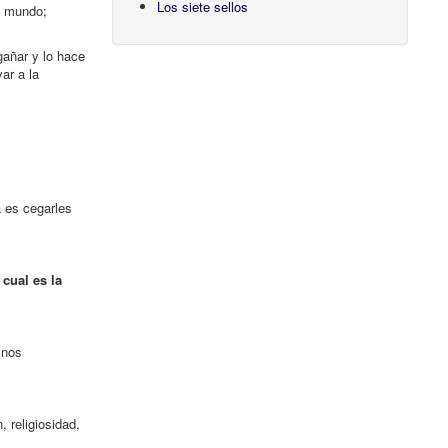
Los siete sellos
l mundo;
gañar y lo hace
ar a la
a es cegarles
 cual es la
 nos
 religiosidad,