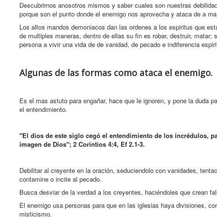
Descubrirnos anosotros mismos y saber cuales son nuestras debilidade
porque son el punto donde el enemigo nos aprovecha y ataca de a man
Los altos mandos demoniacos dan las ordenes a los espiritus que estan
de multiples maneras, dentro de ellas su fin es robar, destruir, matar
persona a vivir una vida de de vanidad, de pecado e indiferencia espiri
Algunas de las formas como ataca el enemigo.
Es el mas astuto para engañar, hace que le ignoren, y pone la duda pa
el entendimiento.
"El dios de este siglo cegó el entendimiento de los incrédulos, par
imagen de Dios"; 2 Corintios 4:4, Ef 2.1-3.
Debilitar al creyente en la oración, seduciendolo con vanidades, tent
contamine o incite al pecado.
Busca desviar de la verdad a los creyentes, haciéndoles que crean fal
El enemigo usa personas para que en las iglesias haya divisiones, conti
misticismo.