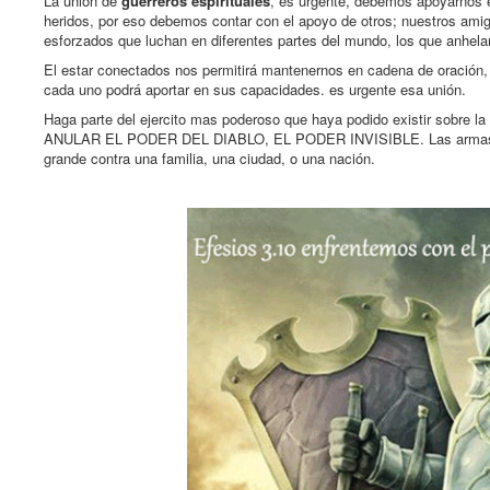
La unión de
guerreros espirituales
, es urgente, debemos apoyarnos e
heridos, por eso debemos contar con el apoyo de otros; nuestros amigo
esforzados que luchan en diferentes partes del mundo, los que anhela
El estar conectados nos permitirá mantenernos en cadena de oración, 
cada uno podrá aportar en sus capacidades. es urgente esa unión.
Haga parte del ejercito mas poderoso que haya podido existir 
ANULAR EL PODER DEL DIABLO, EL PODER INVISIBLE. Las armas FISIC
grande contra una familia, una ciudad, o una nación.