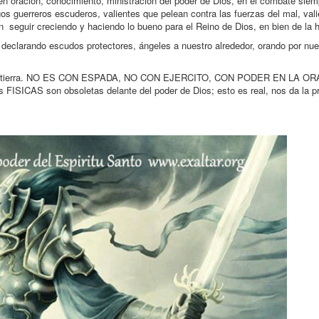
n oracion, conocimiento, ministracion del poder de Dios, en el combate siem
s guerreros escuderos, valientes que pelean contra las fuerzas del mal, vali
n seguir creciendo y haciendo lo bueno para el Reino de Dios, en bien de la
declarando escudos protectores, ángeles a nuestro alrededor, orando por nue
sobre la tierra. NO ES CON ESPADA, NO CON EJERCITO, CON PODER EN LA 
AS son obsoletas delante del poder de Dios; esto es real, nos da la p