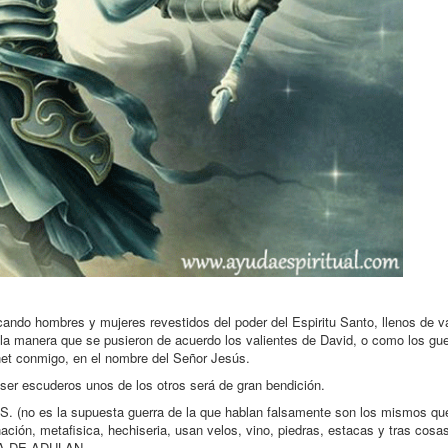
cando hombres y mujeres revestidos del poder del Espiritu Santo, llenos de va
 la manera que se pusieron de acuerdo los valientes de David, o como los gu
net conmigo, en el nombre del Señor Jesús.
ser escuderos unos de los otros será de gran bendición.
a supuesta guerra de la que hablan falsamente son los mismos que 
ación, metafisica, hechiseria, usan velos, vino, piedras, estacas y tras cosa
A DE ADULAN.