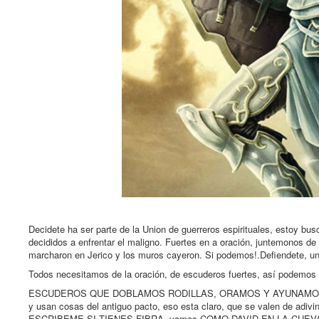
Decidete ha ser parte de la Union de guerreros espirituales, estoy bus
decididos a enfrentar el maligno. Fuertes en a oración, juntemonos de
marcharon en Jerico y los muros cayeron. Si podemos!.Defiendete, u
Todos necesitamos de la oración, de escuderos fuertes, así podemos 
ESCUDEROS QUE DOBLAMOS RODILLAS, ORAMOS Y AYUNAMOS. (no es l
y usan cosas del antiguo pacto, eso esta claro, que se valen de adivin
ESCRIBEME SI TIENES FIBRA, vamos COMO DAVID EN LA CUEV