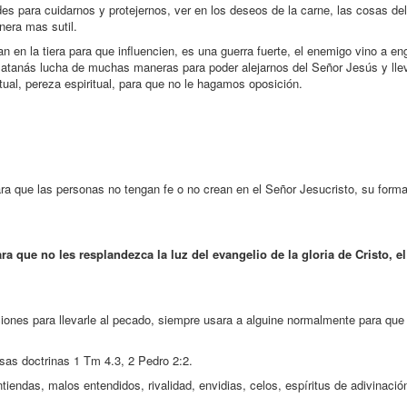
s para cuidarnos y protejernos, ver en los deseos de la carne, las cosas de
era mas sutil.
 en la tiera para que influencien, es una guerra fuerte, el enemigo vino a en
; satanás lucha de muchas maneras para poder alejarnos del Señor Jesús y llev
tual, pereza espiritual, para que no le hagamos oposición.
ra que las personas no tengan fe o no crean en el Señor Jesucristo, su form
a que no les resplandezca la luz del evangelio de la gloria de Cristo, el
aciones para llevarle al pecado, siempre usara a alguine normalmente para que
sas doctrinas 1 Tm 4.3, 2 Pedro 2:2.
endas, malos entendidos, rivalidad, envidias, celos, espíritus de adivinación,