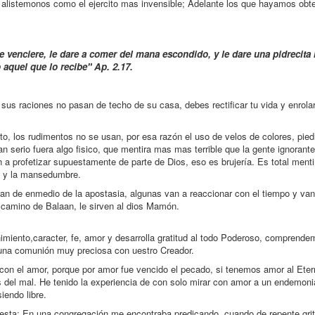
alistemonos como el ejercito mas invensible; Adelante los que hayamos obt
que venciere, le dare a comer del mana escondido, y le dare una pidrecita 
 aquel que lo recibe" Ap. 2.17.
u, sus raciones no pasan de techo de su casa, debes rectificar tu vida y enrolar
 los rudimentos no se usan, por esa razón el uso de velos de colores, piedr
 serio fuera algo fisico, que mentira mas mas terrible que la gente ignorant
 profetizar supuestamente de parte de Dios, eso es brujería. Es total mentir
 fe y la mansedumbre.
lgan de enmedio de la apostasia, algunas van a reaccionar con el tiempo y van
l camino de Balaan, le sirven al dios Mamón.
imiento,caracter, fe, amor y desarrolla gratitud al todo Poderoso, comprende
 una comunión muy preciosa con uestro Creador.
con el amor, porque por amor fue vencido el pecado, si tenemos amor al Eter
 del mal. He tenido la experiencia de con solo mirar con amor a un endemoni
iendo libre.
esta: En una congregación me encontraba predicando, cuando de repente gri