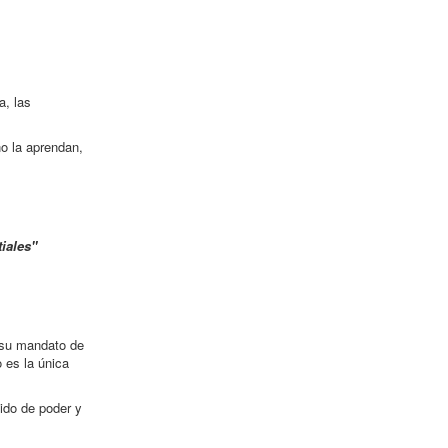
a, las
no la aprendan,
iales"
o su mandato de
 es la única
ido de poder y