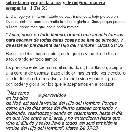
sobre la mujer que da a luz; y de ninguna manera
escaparán" 1 Tes 5:3
El dia llego ya firmaron tratado de paz, israel esta bajo proteccion
Dviana, esto es para que nadie le robe la gloria a Dios. porque pondra
a Isarel como roca que nadie podra mover.
"Velad, pues, en todo tiempo, orando que tengáis fuerzas
para escapar de todas estas cosas que han de suceder, y
de estar en pie delante del Hijo del Hombre" Lucas 21: 36
Busca de Dios, haga el bien, no te quejes y manten la fe en
alto, orando en todo tiempo.
Es precioso entender como el sufrio dolor, humillación, acepto
una corona de espinas, paso el dolor mas terrible, venciendo, lo
que le dio el poder de volver a tomar la vida y poder regresa
con poder y gloria por los que le aceptamos en el corazón.
"
Mas como
en los días
de Noé, así será la venida del Hijo del Hombre.
Porque
como en los días antes del diluvio estaban comiendo y
bebiendo, casándose y dando en casamiento, hasta el día
en que Noé entró en el arca,
y no entendieron hasta que
vino el diluvio y se los llevó a todos, así será también la
venida del Hijo del Hombre".
Mateo 24: 37-39