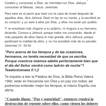
Cordero y conoceras a Dios, es intimidad con Dios. aleluya.
conoceran al Mesias, Jesus. Jeremias
Pero este es el pacto que haré con la casa de Israel después de
aquellos días, dice Jehová: Daré mi ley en su mente, y la escribiré en
su corazón; y yo seré a ellos por Dios, y ellos me serán por pueblo.
Y no enseñará más ninguno a su prójimo, ni ninguno a su hermano,
diciendo: Conoce a Jehová; porque todos me conocerán, desde el
más pequeño de ellos hasta el más grande, dice Jehová; porque
perdonaré la maldad de ellos, y no me acordaré más de su pecado.
Jeremias 31: 33-34
"Pero acerca de los tiempos y de las ocasiones,
hermanos, no tenéis necesidad de que os escriba.
Porque vosotros mismos sabéis perfectamente bien que
el día del Señor vendrá como ladrón de noche"1
Tesalonicenses 5:1,2
Te inquieto a leer la Palabra de Dios, la Bblia Reina Valera
1960, estar en frecuencia con Dios y en paz con todos; asi
podremos entender mejor los tiempos, el mismo Espiritu nos
alerta.
"Cuando digan: "Paz y seguridad", entonces vendrá la
destrucción de repente sobre ellos, como vienen los dolores