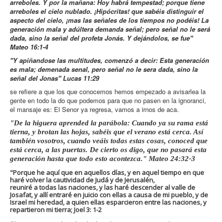
arreboles. Y por la mañana: Hoy habrá tempestad; porque tiene
arreboles el cielo nublado. ¡Hipócritas! que sabéis distinguir el
aspecto del cielo, ¡mas las señales de los tiempos no podéis! La
generación mala y adúltera demanda señal; pero señal no le será
dada, sino la señal del profeta Jonás. Y dejándolos, se fue"
Mateo 16:1-4
"Y apiñandose las multitudes, comenzó a decir: Esta generación
es mala; demenada senal, pero señal no le sera dada, sino la
señal del Jonas" Lucas 11:29
se refiere a que los que conocemos hemos empezado a avisarlea la
gente en todo la do que podemos para que no pasen en la ignoranci,
el mansaje es: El Senor ya regresa, vamos a irnos de aca.
"De la higuera aprended la parábola: Cuando ya su rama está
tierna, y brotan las hojas, sabéis que el verano está cerca. Así
también vosotros, cuando veáis todas estas cosas, conoced que
está cerca, a las puertas. De cierto os digo, que no pasará esta
generación hasta que todo esto acontezca." Mateo 24:32-3
"Porque he aquí que en aquellos días, y en aquel tiempo en que
haré volver la cautividad de Judá y de Jerusalén,
reuniré a todas las naciones, y las haré descender al valle de
Josafat, y allí entraré en juicio con ellas a causa de mi pueblo, y de
Israel mi heredad, a quien ellas esparcieron entre las naciones, y
repartieron mi tierra; Joel 3: 1-2