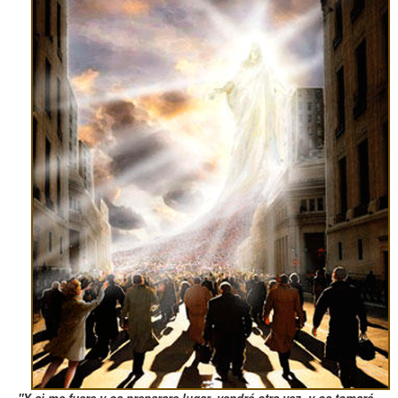
"Y si me fuere y os preparare lugar, vendré otra vez, y os tomaré