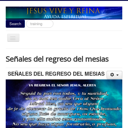
Search
Search
...
Toggle
Navigation
Ayuda Espiritual
Señales del regreso del mesias
Las señales del fin 2020
Liberacion
SEÑALES DEL REGRESO DEL MESIAS
Escuela de Guerra
Temas
Youtube
donacion
Contact