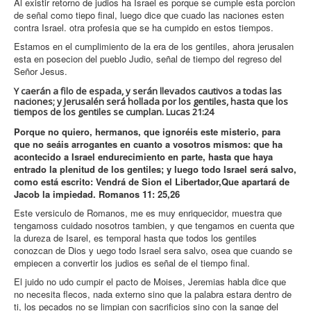
Al existir retorno de judios ha Israel es porque se cumple esta porcion
de señal como tiepo final, luego dice que cuado las naciones esten
contra Israel. otra profesia que se ha cumpido en estos tiempos.
Estamos en el cumplimiento de la era de los gentiles, ahora jerusalen
esta en posecion del pueblo Judio, señal de tiempo del regreso del
Señor Jesus.
Y caerán a filo de espada, y serán llevados cautivos a todas las
naciones; y Jerusalén será hollada por los gentiles, hasta que los
tiempos de los gentiles se cumplan. Lucas 21:24
Porque no quiero, hermanos, que ignoréis este misterio, para
que no seáis arrogantes en cuanto a vosotros mismos: que ha
acontecido a Israel endurecimiento en parte, hasta que haya
entrado la plenitud de los gentiles; y luego todo Israel será salvo,
como está escrito: Vendrá de Sion el Libertador,Que apartará de
Jacob la impiedad. Romanos 11: 25,26
Este versiculo de Romanos, me es muy enriquecidor, muestra que
tengamoss cuidado nosotros tambien, y que tengamos en cuenta que
la dureza de Isarel, es temporal hasta que todos los gentiles
conozcan de Dios y uego todo Israel sera salvo, osea que cuando se
empiecen a convertir los judios es señal de el tiempo final.
El juido no udo cumpir el pacto de Moises, Jeremias habla dice que
no necesita flecos, nada externo sino que la palabra estara dentro de
ti, los pecados no se limpian con sacrificios sino con la sange del