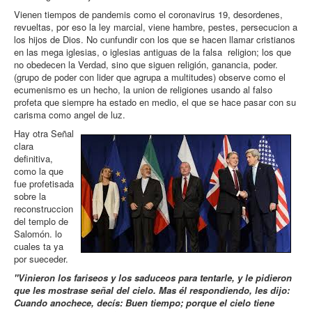
Vienen tiempos de pandemis como el coronavirus 19, desordenes,
revueltas, por eso la ley marcial, viene hambre, pestes, persecucion a
los hijos de Dios. No cunfundir con los que se hacen llamar cristianos
en las mega iglesias, o iglesias antiguas de la falsa religion; los que
no obedecen la Verdad, sino que siguen religión, ganancia, poder.
(grupo de poder con lider que agrupa a multitudes) observe como el
ecumenismo es un hecho, la union de religiones usando al falso
profeta que siempre ha estado en medio, el que se hace pasar con su
carisma como angel de luz.
Hay otra Señal
clara
definitiva,
como la que
fue profetisada
sobre la
reconstruccion
del templo de
Salomón. lo
cuales ta ya
por sueceder.
"Vinieron los fariseos y los saduceos para tentarle, y le pidieron
que les mostrase señal del cielo. Mas él respondiendo, les dijo:
Cuando anochece, decís: Buen tiempo; porque el cielo tiene