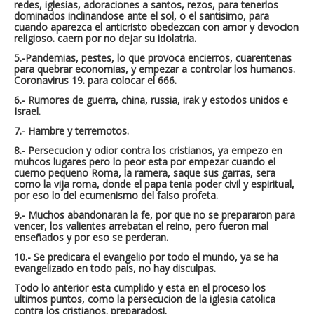
redes, iglesias, adoraciones a santos, rezos, para tenerlos
dominados inclinandose ante el sol, o el santisimo, para
cuando aparezca el anticristo obedezcan con amor y devocion
religioso. caern por no dejar su idolatria.
5.-Pandemias, pestes, lo que provoca encierros, cuarentenas
para quebrar economias, y empezar a controlar los humanos.
Coronavirus 19. para colocar el 666.
6.- Rumores de guerra, china, russia, irak y estodos unidos e
Israel.
7.- Hambre y terremotos.
8.- Persecucion y odior contra los cristianos, ya empezo en
muhcos lugares pero lo peor esta por empezar cuando el
cuerno pequeno Roma, la ramera, saque sus garras, sera
como la vija roma, donde el papa tenia poder civil y espiritual,
por eso lo del ecumenismo del falso profeta.
9.- Muchos abandonaran la fe, por que no se prepararon para
vencer, los valientes arrebatan el reino, pero fueron mal
enseñados y por eso se perderan.
10.- Se predicara el evangelio por todo el mundo, ya se ha
evangelizado en todo pais, no hay disculpas.
Todo lo anterior esta cumplido y esta en el proceso los
ultimos puntos, como la persecucion de la iglesia catolica
contra los cristianos. preparados!.