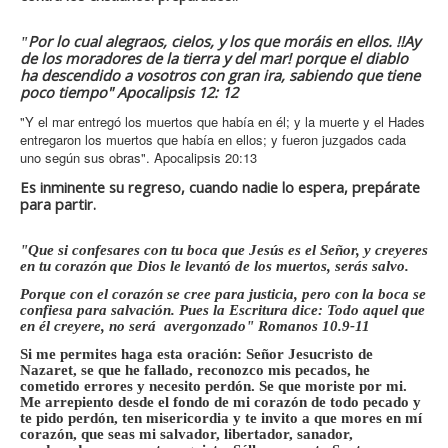
Por lo cual alegraos, cielos, y los que moráis en ellos. !!Ay
"
de los moradores de la tierra y del mar! porque el diablo
ha descendido a vosotros con gran ira, sabiendo que tiene
poco tiempo" Apocalipsis 12: 12
"Y el mar entregó los muertos que había en él; y la muerte y el Hades
entregaron los muertos que había en ellos; y fueron juzgados cada
uno según sus obras". Apocalipsis 20:13
Es inminente su regreso, cuando nadie lo espera, prepárate
para partir.
"Que si confesares con tu boca que Jesús es el Señor, y creyeres
en tu corazón que Dios le levantó de los muertos, serás salvo.
Porque con el corazón se cree para justicia, pero con la boca se
confiesa para salvación. Pues la Escritura dice: Todo aquel que
en él creyere, no será avergonzado" Romanos 10.9-11
Si me permites haga esta oración: Señor Jesucristo de
Nazaret, se que he fallado, reconozco mis pecados, he
cometido errores y necesito perdón. Se que moriste por mi.
Me arrepiento desde el fondo de mi corazón de todo pecado y
te pido perdón, ten misericordia y te invito a que mores en mí
corazón, que seas mi salvador, libertador, sanador,