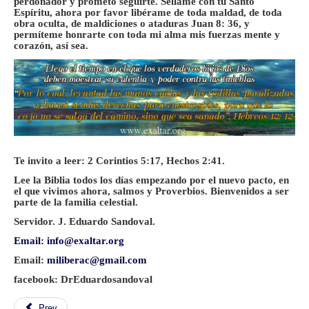
perdonador y prometo seguirte. Séllame con tu Santo
Espíritu, ahora por favor libérame de toda maldad, de toda
obra oculta, de maldiciones o ataduras Juan 8: 36, y
permíteme honrarte con toda mi alma mis fuerzas mente y
corazón, así sea.
Te invito a leer: 2 Corintios 5:17, Hechos 2:41.
Lee la Biblia todos los días empezando por el nuevo pacto, en
el que vivimos ahora, salmos y Proverbios. Bienvenidos a ser
parte de la familia celestial.
Servidor. J. Eduardo Sandoval.
Email:
info@exaltar.org
Email:
miliberac@gmail.com
facebook: DrEduardosandoval
Prev