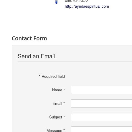
408-726 6472
http://ayudaespiritual.com
Contact Form
Send an Email
*
Required field
Name
*
Email
*
Subject
*
Message
*