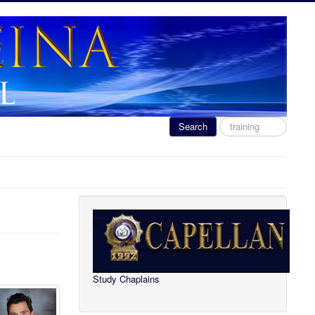
Search
Search
...
Study Chaplains