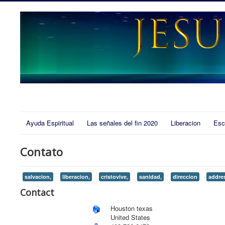
Ayuda Espiritual
Las señales del fin 2020
Liberacion
Esc
Contato
salvacion,
liberacion,
cristovive,
sanidad,
direccion
addre
Contact
Houston texas
United States