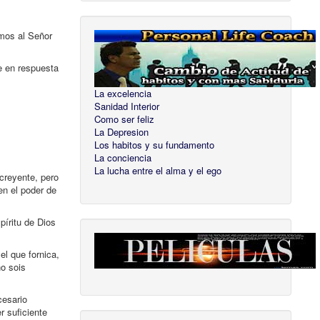
amos al Señor
e en respuesta
La excelencia
Sanidad Interior
Como ser feliz
La Depresion
Los habitos y su fundamento
La conciencia
La lucha entre el alma y el ego
creyente, pero
en el poder de
píritu de Dios
el que fornica,
no sois
cesario
r suficiente