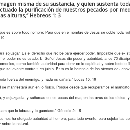
a imagen misma de su sustancia, y quien sustenta tod
ctuado la purificación de nuestros pecados por med
as alturas,” Hebreos 1: 3
 que es sobre todo nombre: Para que en el nombre de Jesús se doble toda rodi
-10.
ra sojuzgar. Es el derecho que recibe para ejercer poder. Imposible que exist
si el poder no es usado. El Señor Jesús dio poder y autoridad, a los 70 discíp
monios, como también autoridad para obrar en lo espiritual y sobre todo lo fí
ue se levante contra ti en juicio. Esta es la herencia de los siervos de Jehov
toda fuerza del enemigo, y nada os dañará." Lucas 10: 19
 cual se manifestará aun en lo físico. Porque desde que recuperamos el mandat
erra, y sojuzgadla, y señoread en los peces del mar, en las aves de los cielos, 
ara que lo labrara y lo guardase.” Génesis 2: 15
os nos ha otorgado autoridad al hombre, para todo evento, para sujetar las co
 sobre lo natural.