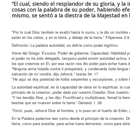
“El cual, siendo el resplandor de su gloria, y l
cosas con la palabra de su poder, habiendo efe
mismo, se sentó a la diestra de la Majestad en l
"Por lo cual Dios también le exaltó hasta lo sumo, y le dio un nombre
están en los cielos, y en la tierra, y debajo de la tierra." Filipenses 2:9
Definición: La palabra autoridad, se define como poder legítimo.
Viene del Griego: Exousia. Poder de gobernar. Capacidad, Habilidad pa
el poder no ha sido delegado, tampoco podrá existir autoridad activa, 
los que creemos en El, por esa razón nos dio poder para echar fuera de
"Ninguna arma forjada contra ti prosperará, y condenarás toda lengua q
salvación de mí vendrá, dijo Jehová." Isaías 54: 17
"He aquí os doy potestad de hollar serpientes y escorpiones, y sobre 
La autoridad espiritual, es la capacidad de obrar en lo espiritual, la
principio de la creacion, poder dado por nuestro Creador, Dios nuestro.
“Y los bendijo Dios, y les dijo: Fructificad y multiplicaos; llenad la ti
bestias que se mueven sobre la tierra.” Génesis 1: 28
“Tomó, pues, Jehová Dios al hombre, y lo puso en el huerto de Edén, p
En la Palabra podemos leer como desde el principio de la creación, Di
tierra, como para enseñar, para echar fuera demonios, como para obrar