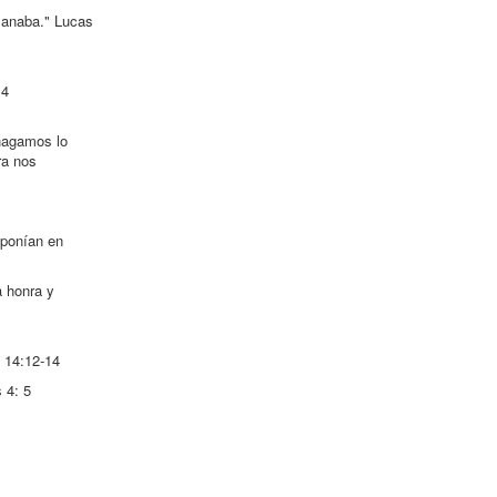
 sanaba." Lucas
14
 hagamos lo
ra nos
 ponían en
a honra y
n 14:12-14
 4: 5