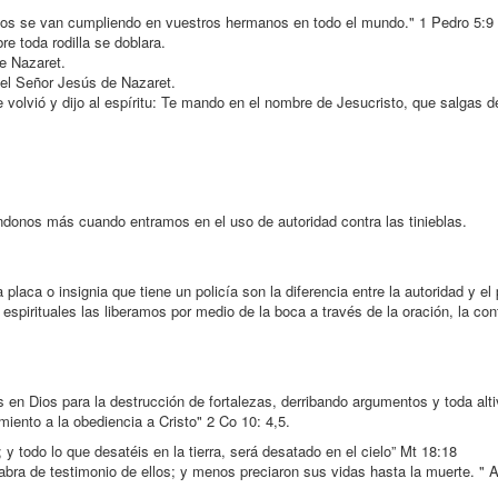
ntos se van cumpliendo en vuestros hermanos en todo el mundo." 1 Pedro 5:9
e toda rodilla se doblara.
e Nazaret.
del Señor Jesús de Nazaret.
olvió y dijo al espíritu: Te mando en el nombre de Jesucristo, que salgas de 
ándonos más cuando entramos en el uso de autoridad contra las tinieblas.
placa o insignia que tiene un policía son la diferencia entre la autoridad y el 
espirituales las liberamos por medio de la boca a través de la oración, la con
 en Dios para la destrucción de fortalezas, derribando argumentos y toda alt
iento a la obediencia a Cristo" 2 Co 10: 4,5.
; y todo lo que desatéis en la tierra, será desatado en el cielo” Mt 18:18
labra de testimonio de ellos; y menos preciaron sus vidas hasta la muerte. " 