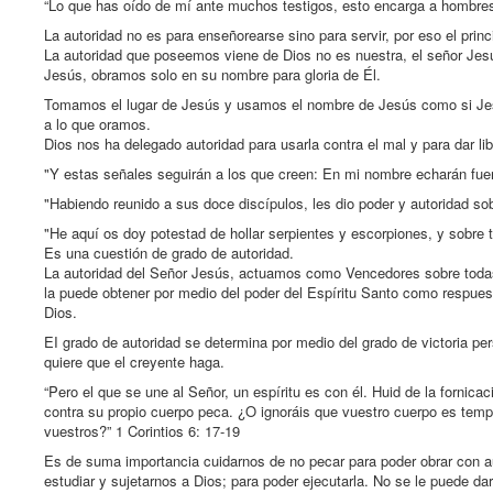
“Lo que has oído de mí ante muchos testigos, esto encarga a hombres 
La autoridad no es para enseñorearse sino para servir, por eso el princ
La autoridad que poseemos viene de Dios no es nuestra, el señor Jesú
Jesús, obramos solo en su nombre para gloria de Él.
Tomamos el lugar de Jesús y usamos el nombre de Jesús como si Jesús
a lo que oramos.
Dios nos ha delegado autoridad para usarla contra el mal y para dar lib
"Y estas señales seguirán a los que creen: En mi nombre echarán fu
"Habiendo reunido a sus doce discípulos, les dio poder y autoridad s
"He aquí os doy potestad de hollar serpientes y escorpiones, y sobre
Es una cuestión de grado de autoridad.
La autoridad del Señor Jesús, actuamos como Vencedores sobre todas 
la puede obtener por medio del poder del Espíritu Santo como respuesta
Dios.
EI grado de autoridad se determina por medio del grado de victoria per
quiere que el creyente haga.
“Pero el que se une al Señor, un espíritu es con él. Huid de la fornic
contra su propio cuerpo peca. ¿O ignoráis que vuestro cuerpo es templo
vuestros?” 1 Corintios 6: 17-19
Es de suma importancia cuidarnos de no pecar para poder obrar con au
estudiar y sujetarnos a Dios; para poder ejecutarla. No se le puede dar