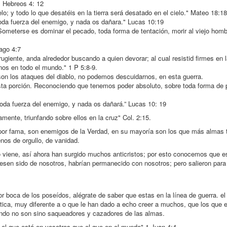
" Hebreos 4: 12
ielo; y todo lo que desatéis en la tierra será desatado en el cielo." Mateo 18:18
toda fuerza del enemigo, y nada os dañara." Lucas 10:19
Someterse es dominar el pecado, toda forma de tentación, morir al viejo homb
iago 4:7
rugiente, anda alrededor buscando a quien devorar; al cual resistid firmes en 
os en todo el mundo." 1 P 5:8-9.
n los ataques del diablo, no podemos descuidarnos, en esta guerra.
esta porción. Reconociendo que tenemos poder absoluto, sobre toda forma de 
toda fuerza del enemigo, y nada os dañará.” Lucas 10: 19
mente, triunfando sobre ellos en la cruz" Col. 2:15.
por fama, son enemigos de la Verdad, en su mayoría son los que más almas 
nos de orgullo, de vanidad.
sto viene, así ahora han surgido muchos anticristos; por esto conocemos que es
iesen sido de nosotros, habrían permanecido con nosotros; pero salieron para
r boca de los poseídos, alégrate de saber que estas en la línea de guerra. el
itica, muy diferente a o que le han dado a echo creer a muchos, que los que 
ando no son sino saqueadores y cazadores de las almas.
s el que está en vosotros que el que en el mundo" 1 Juan 4:4