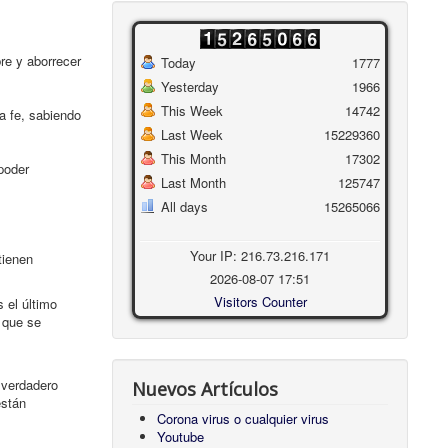
re y aborrecer
Today
1777
Yesterday
1966
This Week
14742
la fe, sabiendo
Last Week
15229360
This Month
17302
poder
Last Month
125747
All days
15265066
Your IP: 216.73.216.171
tienen
2026-08-07 17:51
Visitors Counter
 el último
 que se
 verdadero
Nuevos Artículos
están
Corona virus o cualquier virus
Youtube