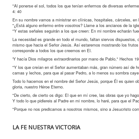
"Al ponerse el sol, todos los que tenían enfermos de diversas enferme
4: 40
En su nombre vamos a ministrar en clínicas, hospitales, cárceles, e
"¿Está alguno enfermo entre vosotros? Llame a los ancianos de la igle
"Y estas señales seguirán a los que creen: En mi nombre echarán fu
La necesidad es grande en todo el mundo, faltan siervos dispuestos, con
mismo que hacia el Señor Jesús. Así estaremos mostrando los frutos 
corresponde a todos los que creemos en El.
'Y hacía Dios milagros extraordinarios por mano de Pablo," Hechos 19
"Y los que creían en el Señor aumentaban más, gran número así de ho
camas y lechos, para que al pasar Pedro, a lo menos su sombra cayes
Todo lo hacemos en el nombre del Señor Jesús, porque Él es quien ob
gloria, nuestro Héroe Eterno.
"De cierto, de cierto os digo: El que en mí cree, las obras que yo hag
Y todo lo que pidiereis al Padre en mi nombre, lo haré, para que el Pad
"Porque no nos predicamos a nosotros mismos, sino a Jesucristo como
LA FE NUESTRA VICTORIA