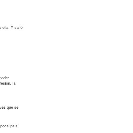
ella. Y salió
poder.
fesión, la
ivez que se
Apocalipsis