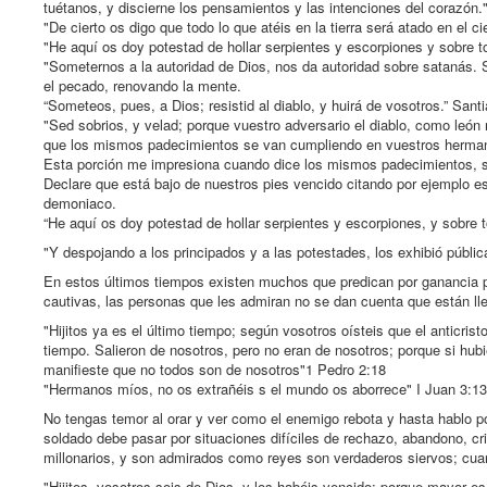
tuétanos, y discierne los pensamientos y las intenciones del corazón.
"De cierto os digo que todo lo que atéis en la tierra será atado en el c
"He aquí os doy potestad de hollar serpientes y escorpiones y sobre 
"Someternos a la autoridad de Dios, nos da autoridad sobre satanás. 
el pecado, renovando la mente.
“Someteos, pues, a Dios; resistid al diablo, y huirá de vosotros.” Sant
"Sed sobrios, y velad; porque vuestro adversario el diablo, como león 
que los mismos padecimientos se van cumpliendo en vuestros herman
Esta porción me impresiona cuando dice los mismos padecimientos, so
Declare que está bajo de nuestros pies vencido citando por ejemplo 
demoniaco.
“He aquí os doy potestad de hollar serpientes y escorpiones, y sobre 
"Y despojando a los principados y a las potestades, los exhibió pública
En estos últimos tiempos existen muchos que predican por ganancia 
cautivas, las personas que les admiran no se dan cuenta que están lle
"Hijitos ya es el último tiempo; según vosotros oísteis que el anticri
tiempo. Salieron de nosotros, pero no eran de nosotros; porque si hub
manifieste que no todos son de nosotros"1 Pedro 2:18
"Hermanos míos, no os extrañéis s el mundo os aborrece" I Juan 3:13
No tengas temor al orar y ver como el enemigo rebota y hasta hablo po
soldado debe pasar por situaciones difíciles de rechazo, abandono, cr
millonarios, y son admirados como reyes son verdaderos siervos; cu
"Hijitos, vosotros sois de Dios, y los habéis vencido; porque mayor e