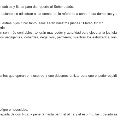
sables y listos para dar reporte al Señor Jesús.
y quienes no adiestran a los demás en lo referente a echar fuera demonios y s
uestros hijos? Por tanto, ellos serán vuestros jueces.” Mateo 12: 27
rlo.
 son más confiables, tendrán más poder y autoridad para ejecutar la justicia
Los negligentes, cobardes, negativos, perdieron; mientras los esforzados, vali
es que operan en nosotros y que debemos utilizar para que el poder espirit
ligro o necesidad.
pada de dos filos; y penetra hasta partir el alma y el espíritu, las coyunturas