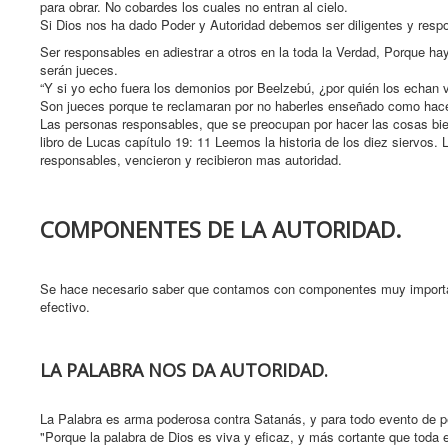
para obrar. No cobardes los cuales no entran al cielo.
Si Dios nos ha dado Poder y Autoridad debemos ser diligentes y respon
Ser responsables en adiestrar a otros en la toda la Verdad, Porque ha
serán jueces.
“Y si yo echo fuera los demonios por Beelzebú, ¿por quién los echan v
Son jueces porque te reclamaran por no haberles enseñado como hace
Las personas responsables, que se preocupan por hacer las cosas bien
libro de Lucas capítulo 19: 11 Leemos la historia de los diez siervos. 
responsables, vencieron y recibieron mas autoridad.
COMPONENTES DE LA AUTORIDAD.
Se hace necesario saber que contamos con componentes muy important
efectivo.
LA PALABRA NOS DA AUTORIDAD.
La Palabra es arma poderosa contra Satanás, y para todo evento de pe
"Porque la palabra de Dios es viva y eficaz, y más cortante que toda es