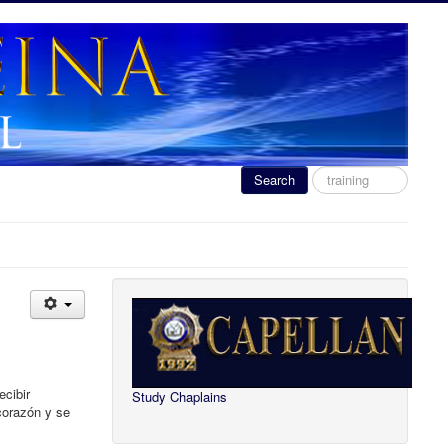
Search
Search
...
ecibir
Study Chaplains
corazón y se