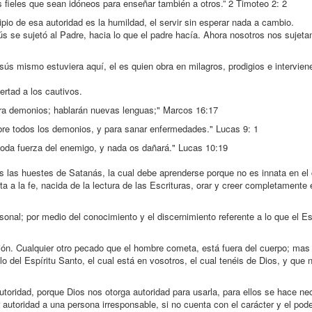
fieles que sean idóneos para enseñar también a otros.” 2 Timoteo 2: 2
ipio de esa autoridad es la humildad, el servir sin esperar nada a cambio.
s se sujetó al Padre, hacia lo que el padre hacía. Ahora nosotros nos sujet
 mismo estuviera aquí, el es quien obra en milagros, prodigios e intervien
ertad a los cautivos.
era demonios; hablarán nuevas lenguas;" Marcos 16:17
obre todos los demonios, y para sanar enfermedades." Lucas 9: 1
 toda fuerza del enemigo, y nada os dañará." Lucas 10:19
las huestes de Satanás, la cual debe aprenderse porque no es innata en el 
 a la fe, nacida de la lectura de las Escrituras, orar y creer completamente 
sonal; por medio del conocimiento y el discernimiento referente a lo que el Es
ación. Cualquier otro pecado que el hombre cometa, está fuera del cuerpo; mas 
 del Espíritu Santo, el cual está en vosotros, el cual tenéis de Dios, y que 
toridad, porque Dios nos otorga autoridad para usarla, para ellos se hace ne
 autoridad a una persona irresponsable, si no cuenta con el carácter y el pode