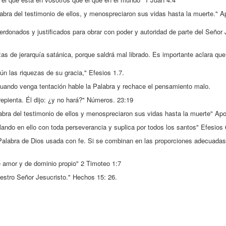
labra del testimonio de ellos, y menospreciaron sus vidas hasta la muerte." A
erdonados y justificados para obrar con poder y autoridad de parte del Señor
zas de jerarquía satánica, porque saldrá mal librado. Es importante aclara que
n las riquezas de su gracia," Efesios 1.7.
 cuando venga tentación hable la Palabra y rechace el pensamiento malo.
epienta. Él dijo: ¿y no hará?" Números. 23:19
labra del testimonio de ellos y menospreciaron sus vidas hasta la muerte" Apo
lando en ello con toda perseverancia y suplica por todos los santos" Efesios 
 Palabra de Dios usada con fe. Si se combinan en las proporciones adecuadas
e amor y de dominio propio" 2 Timoteo 1:7
estro Señor Jesucristo." Hechos 15: 26.