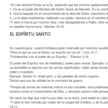
"Al cual resistid firmes en la fe, sabiendo que los mismos padecimie
1. Fe en el poder del Nombre del Señor Jesús de Nazaret. En su nombr
2. Una fe basada en el conocimiento de la obra del Señor Jesucristo d
3. La fe debe expresarse, hablando con poder, siempre en el nombre 
"Y esto lo hacía por muchos días; mas desagradando a Pablo, éste se v
en aquella misma hora." Hechos 16:18.
EL ESPÍRITU SANTO
Es nuestra guía, nuestra fortalece quien intercede por nosotros ayud
"Pero el que se une al Señor, un espíritu es con él." 1Cor. 6:17.
"Fortalecidos con el poder de su Espíritu. " Efesios 3:16.
El poder del Espíritu nos da habilidad y poder para vencer. Ejemplo: La 
La autoridad se ejecuta con las armas espirituales: todas estas armas 
orden o mandato.
Ejemplo: Daniel 10. Israel gritó, y las paredes de Jericó cayeron.
Textos que son de utilidad en el momento de guerra.
"Porque las armas de nuestras milicia no son carnales, sino poderosas
levanta contra el conocimiento de Dios, y llevando cautivo todo pensam
De cierto os digo que todo lo que atéis en la tierra, será atado en cielo
“Y ellos le han vencido por medio de la sangre del Cordero, y de la pa
12:11.