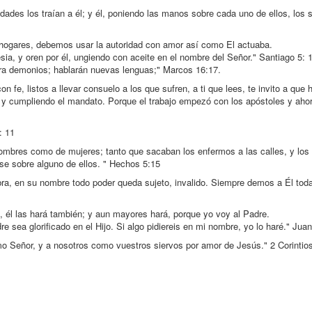
dades los traían a él; y él, poniendo las manos sobre cada uno de ellos, los
n hogares, debemos usar la autoridad con amor así como El actuaba.
sia, y oren por él, ungiendo con aceite en el nombre del Señor." Santiago 5: 
era demonios; hablarán nuevas lenguas;" Marcos 16:17.
 fe, listos a llevar consuelo a los que sufren, a ti que lees, te invito a que
y cumpliendo el mandato. Porque el trabajo empezó con los apóstoles y aho
: 11
mbres como de mujeres; tanto que sacaban los enfermos a las calles, y los
e sobre alguno de ellos. " Hechos 5:15
ra, en su nombre todo poder queda sujeto, invalido. Siempre demos a Él tod
o, él las hará también; y aun mayores hará, porque yo voy al Padre.
re sea glorificado en el Hijo. Si algo pidiereis en mi nombre, yo lo haré." Jua
 Señor, y a nosotros como vuestros siervos por amor de Jesús." 2 Corintios