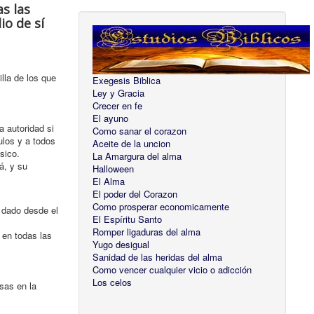
as las
io de sí
lla de los que
Exegesis Biblica
Ley y Gracia
Crecer en fe
El ayuno
a autoridad si
Como sanar el corazon
ulos y a todos
Aceite de la uncion
sico.
La Amargura del alma
á, y su
Halloween
El Alma
El poder del Corazon
Como prosperar economicamente
o dado desde el
El Espíritu Santo
Romper ligaduras del alma
y en todas las
Yugo desigual
Sanidad de las heridas del alma
Como vencer cualquier vicio o adicción
Los celos
sas en la