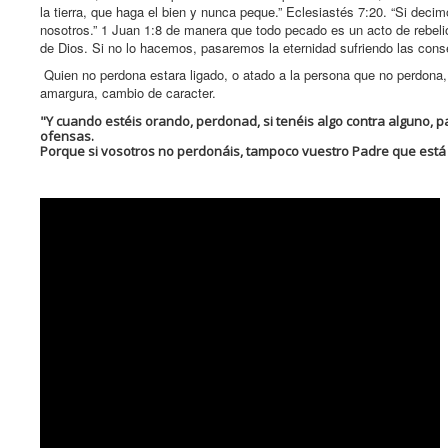
la tierra, que haga el bien y nunca peque.” Eclesiastés 7:20. “Si d
nosotros.” 1 Juan 1:8 de manera que todo pecado es un acto de rebel
de Dios. Si no lo hacemos, pasaremos la eternidad sufriendo las con
Quien no perdona estara ligado, o atado a la persona que no perdona, 
amargura, cambio de caracter.
"Y cuando estéis orando, perdonad, si tenéis algo contra alguno, 
ofensas.
Porque si vosotros no perdonáis, tampoco vuestro Padre que está 