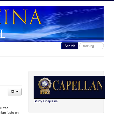
Search
Search
...
Study Chaplains
e trae
mbre justo en