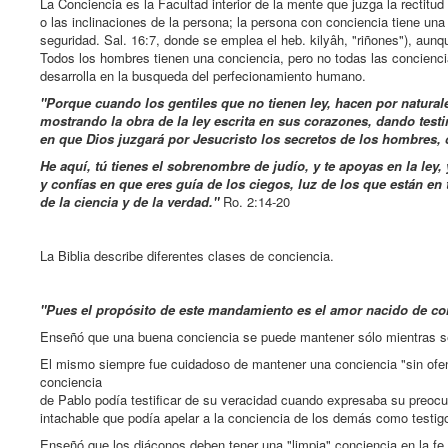
La Conciencia es la Facultad interior de la mente que juzga la rectit
o las inclinaciones de la persona; la persona con conciencia tiene u
seguridad. Sal. 16:7, donde se emplea el heb. kilyâh, "riñones"), aunqu
Todos los hombres tienen una conciencia, pero no todas las concienci
desarrolla en la busqueda del perfecionamiento humano.
"Porque cuando los gentiles que no tienen ley, hacen por naturale
mostrando la obra de la ley escrita en sus corazones, dando tes
en que Dios juzgará por Jesucristo los secretos de los hombres,
He aquí, tú tienes el sobrenombre de judío, y te apoyas en la ley, 
y confías en que eres guía de los ciegos, luz de los que están en 
de la ciencia y de la verdad."
Ro. 2:14-20
La Biblia describe diferentes clases de conciencia.
"Pues el propósito de este mandamiento es el amor nacido de cora
Enseñó que una buena conciencia se puede mantener sólo mientras se 
El mismo siempre fue cuidadoso de mantener una conciencia "sin ofensa
conciencia
de Pablo podía testificar de su veracidad cuando expresaba su preocu
intachable que podía apelar a la conciencia de los demás como testigos 
Enseñó que los diáconos deben tener una "limpia" conciencia en la fe. 