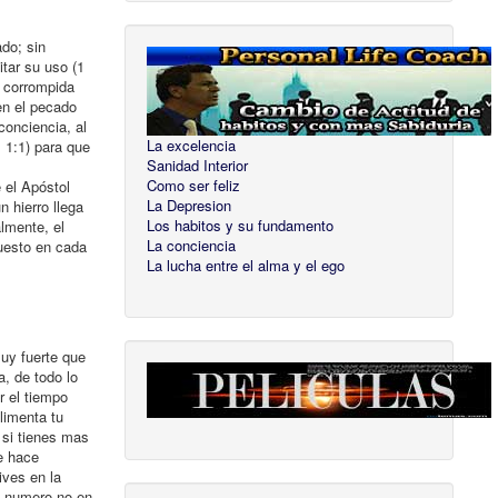
ado; sin
itar su uso (1
4 corrompida
 en el pecado
conciencia, al
La excelencia
. 1:1) para que
Sanidad Interior
Como ser feliz
 el Apóstol
La Depresion
 hierro llega
Los habitos y su fundamento
lmente, el
La conciencia
puesto en cada
La lucha entre el alma y el ego
muy fuerte que
a, de todo lo
r el tiempo
limenta tu
 si tienes mas
te hace
ives en la
el numero no en