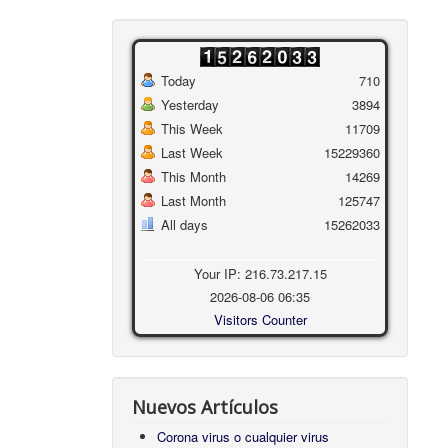
Today
710
Yesterday
3894
This Week
11709
Last Week
15229360
This Month
14269
Last Month
125747
All days
15262033
Your IP: 216.73.217.15
2026-08-06 06:35
Visitors Counter
Nuevos Artículos
Corona virus o cualquier virus