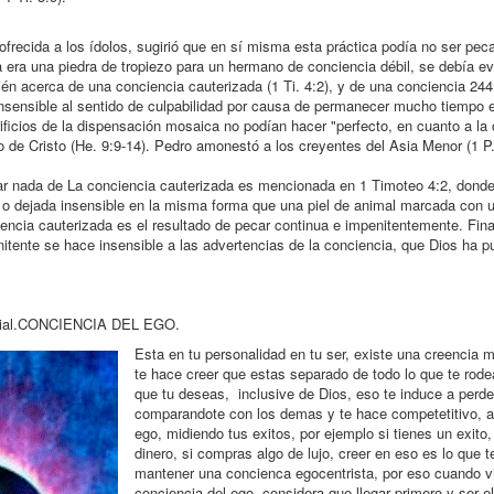
frecida a los ídolos, sugirió que en sí misma esta práctica podía no ser pec
la era una piedra de tropiezo para un hermano de conciencia débil, se debía ev
ién acerca de una conciencia cauterizada (1 Ti. 4:2), y de una conciencia 24
er insensible al sentido de culpabilidad por causa de permanecer mucho tiempo
rificios de la dispensación mosaica no podían hacer "perfecto, en cuanto a la 
cio de Cristo (He. 9:9-14). Pedro amonestó a los creyentes del Asia Menor (1 P
ar nada de La conciencia cauterizada es mencionada en 1 Timoteo 4:2, donde
 o dejada insensible en la misma forma que una piel de animal marcada con un
encia cauterizada es el resultado de pecar continua e impenitentemente. Fina
enitente se hace insensible a las advertencias de la conciencia, que Dios ha 
al.
CONCIENCIA DEL EGO.
Esta en tu personalidad en tu ser, existe una creencia 
te hace creer que estas separado de todo lo que te rode
que tu deseas, inclusive de Dios, eso te induce a perde
comparandote con los demas y te hace competetitivo, a
ego, midiendo tus exitos, por ejemplo si tienes un exito,
dinero, si compras algo de lujo, creer en eso es lo que 
mantener una concienca egocentrista, por eso cuando v
conciencia del ego, considera que llegar primero y ser 