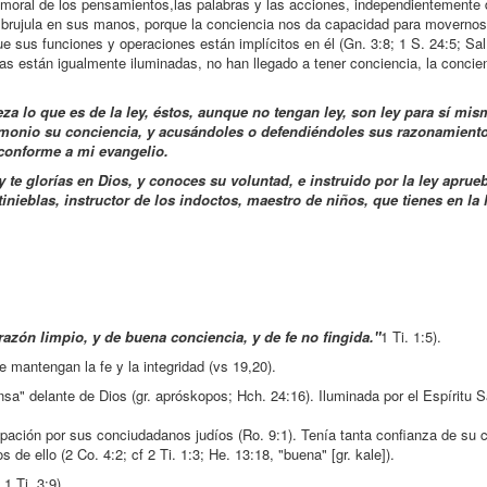
ud moral de los pensamientos,las palabras y las acciones, independientemente
na brujula en sus manos, porque la conciencia nos da capacidad para movern
e sus funciones y operaciones están implícitos en él (Gn. 3:8; 1 S. 24:5; Sal.
as están igualmente iluminadas, no han llegado a tener conciencia, la concie
za lo que es de la ley, éstos, aunque no tengan ley, son ley para sí mis
timonio su conciencia, y acusándoles o defendiéndoles sus razonamientos
 conforme a mi evangelio.
y te glorías en Dios, y conoces su voluntad, e instruido por la ley aprue
tinieblas, instructor de los indoctos, maestro de niños, que tienes en la 
zón limpio, y de buena conciencia, y de fe no fingida."
1 Ti. 1:5).
mantengan la fe y la integridad (vs 19,20).
" delante de Dios (gr. apróskopos; Hch. 24:16). Iluminada por el Espíritu S
pación por sus conciudadanos judíos (Ro. 9:1). Tenía tanta confianza de su 
de ello (2 Co. 4:2; cf 2 Ti. 1:3; He. 13:18, "buena" [gr. kale]).
1 Ti. 3:9).