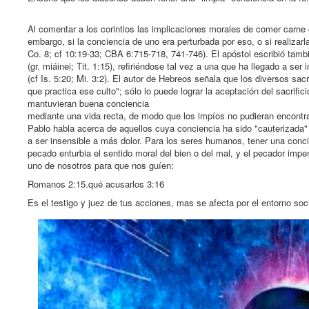
Al comentar a los corintios las implicaciones morales de comer carne o
embargo, si la conciencia de uno era perturbada por eso, o si realizar
Co. 8; cf 10:19-33; CBA 6:715-718, 741-746). El apóstol escribió tamb
(gr. miáinei; Tit. 1:15), refiriéndose tal vez a una que ha llegado a s
(cf Is. 5:20; Mi. 3:2). El autor de Hebreos señala que los diversos sac
que practica ese culto"; sólo lo puede lograr la aceptación del sacrifi
mantuvieran buena conciencia
mediante una vida recta, de modo que los impíos no pudieran encontr
Pablo habla acerca de aquellos cuya conciencia ha sido "cauterizada"
a ser insensible a más dolor. Para los seres humanos, tener una conci
pecado enturbia el sentido moral del bien o del mal, y el pecador imp
uno de nosotros para que nos guíen:
Romanos 2:15.qué acusarlos 3:16
Es el testigo y juez de tus acciones, mas se afecta por el entorno soci