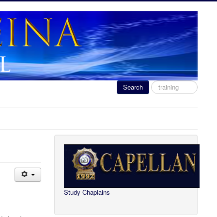
Search
Search
...
Study Chaplains