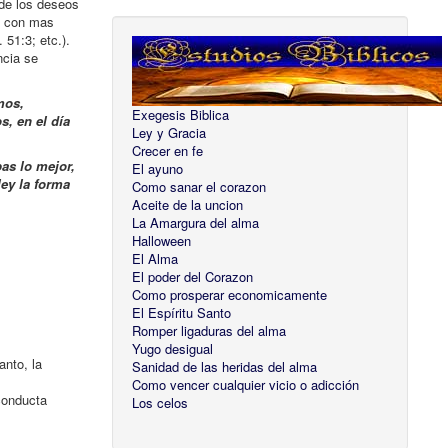
 de los deseos
os con mas
 51:3; etc.).
ncia se
mos,
Exegesis Biblica
, en el día
Ley y Gracia
Crecer en fe
bas lo mejor,
El ayuno
ley la forma
Como sanar el corazon
Aceite de la uncion
La Amargura del alma
Halloween
El Alma
El poder del Corazon
Como prosperar economicamente
El Espíritu Santo
Romper ligaduras del alma
Yugo desigual
anto, la
Sanidad de las heridas del alma
Como vencer cualquier vicio o adicción
conducta
Los celos