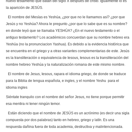
nuevo testamento que datan del siglo X después de cristo. Igualmente lo es
la aparición de JESÚS.
El nombre del Mesías es Yeshúa, ¿por que no le llamamos así? ¿por que
Jesús y no Yeshúa? Ahora le pregunto ¿por que lo sabe que es su nombre?
en donde leyó que se llamaba YESHÚA? ¿En el nuevo testamento o el
antiguo testamento? Los académicos concuerdan que su nombre hebreo era
Yeshúa (no la pronunciacion Yashua). Es debido a la evidencia histórica que
se encuentra en el griego y a otras variantes complementarias de este. Jesús
es la transliteración o equivalencia de Iesous, Iesous es la transliteración del
nombre hebreo Yeshúa y la naturalización romana de este mismo nombre.
El nombre de Jesus, Iesous, rapara el idioma griego, de donde se traduce
para la Biblia de lengua española, e ingles, y el nombre Yeshu para el
idioma ingles
Siéntate tranquilo con el nombre del señor Jesus, no tiene porque permitir
esa mentira ni tener ningún temor.
Están diciendo que el nombre de JESÚS es un acrónimo (es decir una sigla
compuesta por dos palabras) tanto en hebreo, griego y latín. Es una
respuesta dañina fuera de toda academia, destructiva y malintencionada.