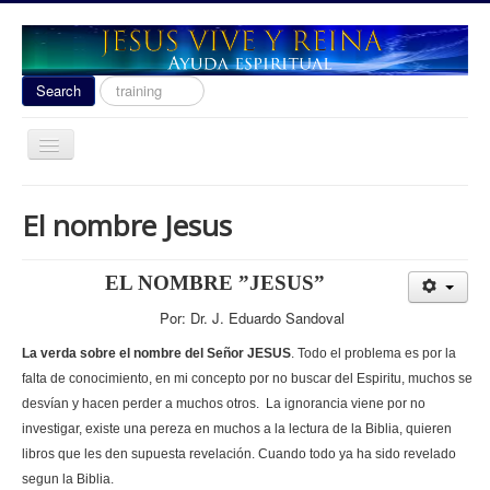
Search
Search
...
Toggle
Navigation
Ayuda Espiritual
El nombre Jesus
Las señales del fin 2020
Liberacion
EL NOMBRE ”JESUS”
Escuela de Guerra
Por: Dr. J. Eduardo Sandoval
Temas
La verda sobre el nombre del Señor JESUS
. Todo el problema es por la
falta de conocimiento, en mi concepto por no buscar del Espiritu, muchos se
Youtube
desvían y hacen perder a muchos otros. La ignorancia viene por no
donacion
investigar, existe una pereza en muchos a la lectura de la Biblia, quieren
libros que les den supuesta revelación. Cuando todo ya ha sido revelado
Contact
segun la Biblia.