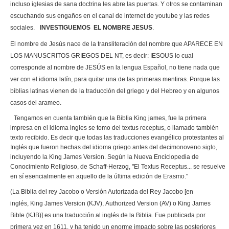
incluso iglesias de sana doctrina les abre las puertas. Y otros se contaminan
escuchando sus engaños en el canal de internet de youtube y las redes
sociales.
INVESTIGUEMOS EL NOMBRE JESUS
.
El nombre de Jesús nace de la transliteración del nombre que APARECE EN
LOS MANUSCRITOS GRIEGOS DEL NT, es decir: IESOUS lo cual
corresponde al nombre de JESÚS en la lengua Español, no tiene nada que
ver con el idioma latín, para quitar una de las primeras mentiras. Porque las
biblias latinas vienen de la traducción del griego y del Hebreo y en algunos
casos del arameo.
Tengamos en cuenta también que la Biblia King james, fue la primera
impresa en el idioma ingles se tomo del textus receptus, o llamado también
texto recibido. Es decir que todas las traducciones evangélico protestantes al
Inglés que fueron hechas del idioma griego antes del decimonoveno siglo,
incluyendo la King James Version. Según la Nueva Enciclopedia de
Conocimiento Religioso, de Schaff-Herzog, "El Textus Receptus... se resuelve
en sí esencialmente en aquello de la última edición de Erasmo."
(La Biblia del rey Jacobo o Versión Autorizada del Rey Jacobo [en
inglés, King James Version (KJV), Authorized Version (AV) o King James
Bible (KJB)] es una traducción al inglés de la Biblia. Fue publicada por
primera vez en 1611, y ha tenido un enorme impacto sobre las posteriores