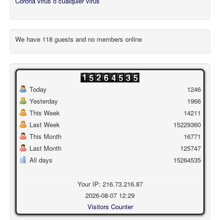
Corona virus o cualquier virus
We have 118 guests and no members online
Today
1246
Yesterday
1966
This Week
14211
Last Week
15229360
This Month
16771
Last Month
125747
All days
15264535
Your IP: 216.73.216.87
2026-08-07 12:29
Visitors Counter