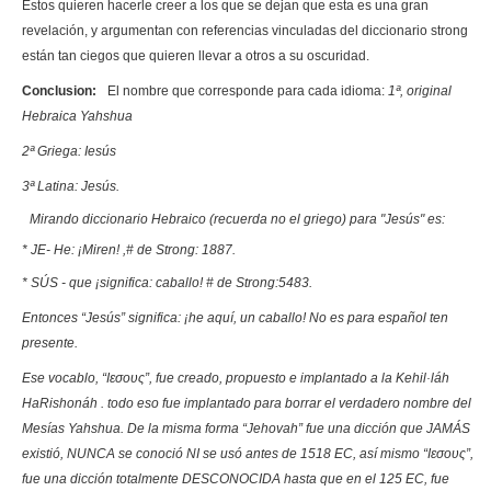
Estos quieren hacerle creer a los que se dejan que esta es una gran
revelación, y argumentan con referencias vinculadas del diccionario strong
están tan ciegos que quieren llevar a otros a su oscuridad.
Conclusion:
El nombre que corresponde para cada idioma:
1ª, original
Hebraica Yahshua
2ª Griega: Iesús
3ª Latina: Jesús.
Mirando diccionario Hebraico (recuerda no el griego) para "Jesús" es:
* JE- He: ¡Miren! ,# de Strong: 1887.
* SÚS - que ¡significa: caballo! # de Strong:5483.
Entonces “Jesús” significa: ¡he aquí, un caballo! No es para español ten
presente.
Ese vocablo, “Ιεσους”, fue creado, propuesto e implantado a la Kehil·láh
HaRishonáh . todo eso fue implantado para borrar el verdadero nombre del
Mesías Yahshua. De la misma forma “Jehovah” fue una dicción que JAMÁS
existió, NUNCA se conoció NI se usó antes de 1518 EC, así mismo “Ιεσους”,
fue una dicción totalmente DESCONOCIDA hasta que en el 125 EC, fue