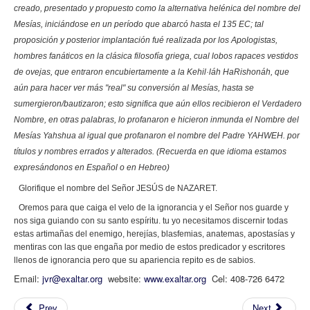
creado, presentado y propuesto como la alternativa helénica del nombre del
Mesías, iniciándose en un período que abarcó hasta el 135 EC; tal
proposición y posterior implantación fué realizada por los Apologistas,
hombres fanáticos en la clásica filosofía griega, cual lobos rapaces vestidos
de ovejas, que entraron encubiertamente a la Kehil·láh HaRishonáh, que
aún para hacer ver más "real" su conversión al Mesías, hasta se
sumergieron/bautizaron; esto significa que aún ellos recibieron el Verdadero
Nombre, en otras palabras, lo profanaron e hicieron inmunda el Nombre del
Mesías Yahshua al igual que profanaron el nombre del Padre YAHWEH. por
títulos y nombres errados y alterados. (Recuerda en que idioma estamos
expresándonos en Español o en Hebreo)
Glorifique el nombre del Señor JESÚS de NAZARET.
Oremos para que caiga el velo de la ignorancia y el Señor nos guarde y
nos siga guiando con su santo espíritu. tu yo necesitamos discernir todas
estas artimañas del enemigo, herejías, blasfemias, anatemas, apostasías y
mentiras con las que engaña por medio de estos predicador y escritores
llenos de ignorancia pero que su apariencia repito es de sabios.
Email:
jvr@exaltar.org
website:
www.exaltar.org
Cel: 408-726 6472
Prev
Next