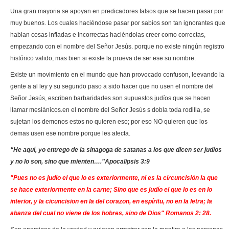
Una gran mayoria se apoyan en predicadores falsos que se hacen pasar por
muy buenos. Los cuales haciéndose pasar por sabios son tan ignorantes que
hablan cosas infladas e incorrectas haciéndolas creer como correctas,
empezando con el nombre del Señor Jesús. porque no existe ningún registro
histórico valido; mas bien si existe la prueva de ser ese su nombre.
Existe un movimiento en el mundo que han provocado confuson, leevando la
gente a al ley y su segundo paso a sido hacer que no usen el nombre del
Señor Jesús, escriben barbaridades son supuestos judíos que se hacen
llamar mesiánicos.en el nombre del Señor Jesús s dobla toda rodilla, se
sujetan los demonos estos no quieren eso; por eso NO quieren que los
demas usen ese nombre porque les afecta.
“He aquí, yo entrego de la sinagoga de satanas a los que dicen ser judíos
y no lo son, sino que mienten….”Apocalipsis 3:9
"Pues no es judío el que lo es exteriormente, ni es la circuncisión la que
se hace exteriormente en la carne; Sino que es judío el que lo es en lo
interior, y la cicuncision en la del corazon, en espíritu, no en la letra; la
abanza del cual no viene de los hobres, sino de Dios" Romanos 2: 28.