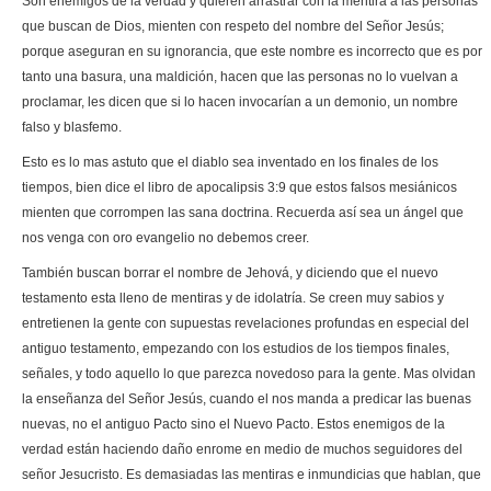
Son enemigos de la verdad y quieren arrastrar con la mentira a las personas
que buscan de Dios, mienten con respeto del nombre del Señor Jesús;
porque aseguran en su ignorancia, que este nombre es incorrecto que es por
tanto una basura, una maldición, hacen que las personas no lo vuelvan a
proclamar, les dicen que si lo hacen invocarían a un demonio, un nombre
falso y blasfemo.
Esto es lo mas astuto que el diablo sea inventado en los finales de los
tiempos, bien dice el libro de apocalipsis 3:9 que estos falsos mesiánicos
mienten que corrompen las sana doctrina. Recuerda así sea un ángel que
nos venga con oro evangelio no debemos creer.
También buscan borrar el nombre de Jehová, y diciendo que el nuevo
testamento esta lleno de mentiras y de idolatría. Se creen muy sabios y
entretienen la gente con supuestas revelaciones profundas en especial del
antiguo testamento, empezando con los estudios de los tiempos finales,
señales, y todo aquello lo que parezca novedoso para la gente. Mas olvidan
la enseñanza del Señor Jesús, cuando el nos manda a predicar las buenas
nuevas, no el antiguo Pacto sino el Nuevo Pacto. Estos enemigos de la
verdad están haciendo daño enrome en medio de muchos seguidores del
señor Jesucristo. Es demasiadas las mentiras e inmundicias que hablan, que