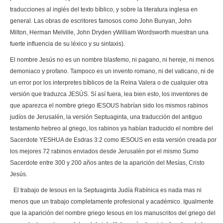
traducciones al inglés del texto bíblico, y sobre la literatura inglesa en
general. Las obras de escritores famosos como John Bunyan, John
Milton, Herman Melville, John Dryden yWilliam Wordsworth muestran una
fuerte influencia de su léxico y su sintaxis).
El nombre Jesús no es un nombre blasfemo, ni pagano, ni hereje, ni menos
demoniaco y profano. Tampoco es un invento romano, ni del vaticano, ni de
un error por los interpretes bíblicos de la Reina Valera o de cualquier otra
versión que traduzca JESÚS. Sí así fuera, lea bien esto, los inventores de
que aparezca el nombre griego IESOUS habrían sido los mismos rabinos
judíos de Jerusalén, la versión Septuaginta, una traducción del antiguo
testamento hebreo al griego, los rabinos ya habían traducido el nombre del
Sacerdote YESHUA de Esdras 3:2 como IESOUS en esta versión creada por
los mejores 72 rabinos enviados desde Jerusalén por el mismo Sumo
Sacerdote entre 300 y 200 años antes de la aparición del Mesías, Cristo
Jesús.
El trabajo de Iesous en la Septuaginta Judía Rabínica es nada mas ni
menos que un trabajo completamente profesional y académico. Igualmente
que la aparición del nombre griego Iesous en los manuscritos del griego del