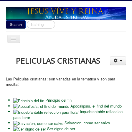
Search
Search
...
Toggle
Navigation
Ayuda Espiritual
PELICULAS CRISTIANAS
Las señales del fin 2020
Liberacion
Las Peliculas cristianas: son variadas en la tematica y son para
Escuela de Guerra
meditar.
Temas
Principio del fin
Youtube
Apocalipsis, el find del mundo
Inquebrantable refleccion
donacion
para llorar
Salvacion, como ser salvo
Contact
Ser digno de ser