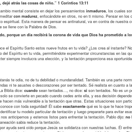
 dejé atrás las cosas de niño.”
1 Corintios 13:11
cambio mental consiste en dejar los pensamientos
inmaduros
, los cuales so
 meditar
con madurez
, enfocándote en otros, no en ti mismo. Pensar en los
o espiritual. Esta manera de pensar es antinatural, va en contra de nuestra cu
e se llene con la Palabra de Dios.
o, porque un día recibirá la corona de vida que Dios ha prometido a lo
ce el Espíritu Santo estos nueve frutos en tu vida? ¿Los crea al instante? No
ruto del Espíritu en tu vida, permitiéndote experimentar circunstancias en las q
ácter siempre involucra una elección, y la tentación proporciona esa oportunid
tanás te odia, no de tu debilidad o mundanalidad. También es una parte norma
das ni te asustes o descorazones por ser tentado. Sé realista en cuanto a l
La Biblia dice:
cuando
sean tentados…, no dice:
si
son tentados. No es un p
 solo se convierte en pecado cuando cedes ante ella, y esa decisión depende 
te hacen más vulnerable a la tentación que otras. Estas situaciones son parti
as conoce con toda seguridad! Él sabe
exactamente
qué es lo que te hace trope
ntificar tu modelo particular de tentación y luego prepararte para evitar esa
nos anticipemos y estemos listos para enfrentar la tentación. Pablo dijo:
no 
neación sabia reduce la tentación.
 por ayuda será oído porque Jesús se solidariza con nuestras luchas. Él enfre