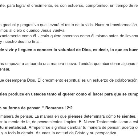
te, para lograr el crecimiento, es con esfuerso, compromiso, un tiempo de re
 gradual y progresivo que llevará el resto de tu vida. Nuestra transformación 
emos al cielo o cuando Jesús vuelva.
xactamente como él. Jesús quiere hacernos como él mismo antes de llevarnos
y nuestro destino final.
vivir y lleguen a conocer la voluntad de Dios, es decir, lo que es buen
erás empezar a actuar de una manera nueva. Tendrás que abandonar algunas ru
ensar.
ue desempeña Dios. El crecimiento espiritual es un esfuerzo de colaboración
uien produce en ustedes tanto el querer como el hacer para que se cum
o su forma de pensar. “ Romanos 12:2
la manera de pensar. La manera en que
pienses
determinará cómo te
sientes
,
lar tu mente de fe, de pensamientos limpios. El Nuevo Testamento llama a es
tu mentalidad
. Arrepentirse significa cambiar tu manera de pensar: acerca 
ro y a todo lo demás. Asumes la actitud de Cristo y su perspectiva.