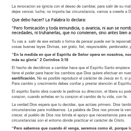
La renovacion se ignicia con el deseo de cambiar, para salir de su mal
dejes vencer, lucha; no importa las circunstancia, vamos a creerle a 
Que debo hacer? La Palabra lo declara:
"Pero fornicación y toda inmundicia, o avaricia, ni aun se no
necedades, ni truhanerías, que no convienen, sino antes bien ac
Tu vas a salir de ese estado o forma de pensar puede ser la reposnab
cosas buenas leyes Divinas, ser grato, fiel, responsable, perdonador,
“En la medida en que el Espíritu de Señor opera en nosotros, no
más su gloria”
2 Corintios 3:18
El hecho de decidirnos a cambiar hace que el Espíritu Santo empiece 
tiene el poder para hacer los cambios que Dios quiere efectuar en nue
santificación.
No es posible reproducir el carácter de Jesús en ti, si
Para cambio y crecimiento debes confiar y prestar atención al Espírit
El espiritu Santo obra cuando le pedmos su direccion, el libera su po
corazon, cuando anhelas en tu corazon el cambio de tu vida, con fe.
La verdad Dios espera que tu decidas, que actúes primero. Dios tamb
circunstancias para moldearnos. La palabra de Dios nos provee la ve
crecer, el pueblo de Dios nos brinda el apoyo que necesitamos para es
circunstancias son el entorno donde practicar el carácter de Cristo.
“Pero sabemos que cuando él venga, seremos como él, porque l