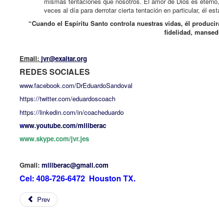
mismas tentaciones que nosotros. El amor de Dios es eterno,
veces al día para derrotar cierta tentación en particular, él e
“Cuando el Espíritu Santo controla nuestras vidas, él producir
fidelidad, mansed
Email:
jvr@exaltar.org
REDES SOCIALES
www.facebook.com/DrEduardoSandoval
https://twitter.com/eduardoscoach
https://linkedin.com/in/coacheduardo
w
ww.youtube.com/miliberac
www.skype.com/jvr.jes
Gmail:
miliberac@gmail.com
Cel: 408-726-6472 Houston TX.
Prev