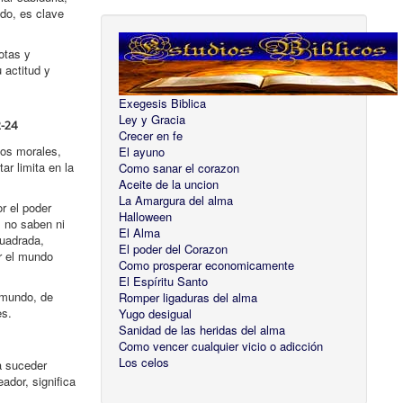
odo, es clave
otas y
 actitud y
Exegesis Biblica
Ley y Gracia
2-24
Crecer en fe
ios morales,
El ayuno
r limita en la
Como sanar el corazon
Aceite de la uncion
La Amargura del alma
r el poder
Halloween
s no saben ni
El Alma
cuadrada,
El poder del Corazon
er el mundo
Como prosperar economicamente
El Espíritu Santo
 mundo, de
Romper ligaduras del alma
es.
Yugo desigual
Sanidad de las heridas del alma
Como vencer cualquier vicio o adicción
Los celos
a suceder
ador, significa