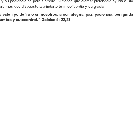
 y su paciencia es para siempre. Si tienes que clamar pidiéndole ayuda a Di
stará más que dispuesto a brindarte tu misericordia y su gracia.
á este tipo de fruto en nosotros: amor, alegría, paz, paciencia, benignid
umbre y autocontrol.” Galatas 5: 22,23