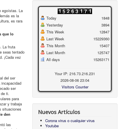
n egoístas. La
 demás es la
Today
1848
ltura, es rara
Yesterday
3894
This Week
12847
s que lo
Last Week
15229360
This Month
15407
. La fruta
ue seas tentado
Last Month
125747
ad. ¡Cada vez
All days
15263171
Your IP: 216.73.216.231
l del ser
2026-08-06 23:04
a incapacidad
Visitors Counter
ecado ser
de ti.
culares para
zar y trabaja
s situaciones
Nuevos Artículos
le den
Corona virus o cualquier virus
ntó las
Youtube