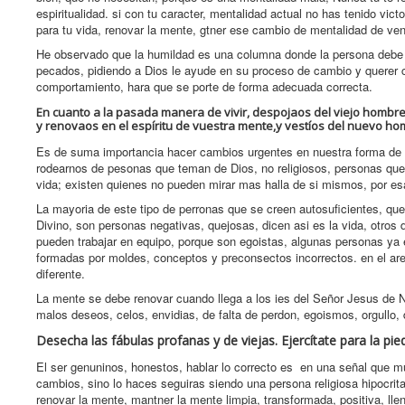
espiritualidad. si con tu caracter, mentalidad actual no has tenido vic
para tu vida, renovar la mente, gtner ese cambio de mentalidad de venc
He observado que la humildad es una columna donde la persona debe to
pecados, pidiendo a Dios le ayude en su proceso de cambio y querer c
comportamiento, hara que se porte de forma adecuada correcta.
En cuanto a la pasada manera de vivir, despojaos del viejo hombr
y renovaos en el espíritu de vuestra mente,y vestíos del nuevo homb
Es de suma importancia hacer cambios urgentes en nuestra forma de pe
rodearnos de pesonas que teman de Dios, no religiosos, personas que
vida; existen quienes no pueden mirar mas halla de si mismos, por esa
La mayoria de este tipo de perronas que se creen autosuficientes, q
Divino, son personas negativas, quejosas, dicen asi es la vida, otros
pueden trabajar en equipo, porque son egoistas, algunas personas ya 
formadas por moldes, conceptos y preconsectos incorrectos. en el area
diferente.
La mente se debe renovar cuando llega a los ies del Señor Jesus de
malos deseos, celos, envidias, de falta de perdon, egoismos, orgullo, d
Desecha las fábulas profanas y de viejas. Ejercítate para la pi
El ser genuninos, honestos, hablar lo correcto es en una señal que 
cambios, sino lo haces seguiras siendo una persona religiosa hipocrit
renovar la mente, mantner la mente limpia, transformada, positiva, lle