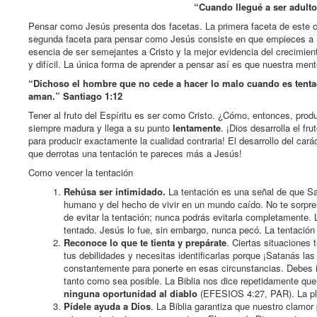
“Cuando llegué a ser adulto,
Pensar como Jesús presenta dos facetas. La primera faceta de este 
segunda faceta para pensar como Jesús consiste en que empieces a
esencia de ser semejantes a Cristo y la mejor evidencia del crecimient
y difícil. La única forma de aprender a pensar así es que nuestra ment
“Dichoso el hombre que no cede a hacer lo malo cuando es tentad
aman.” Santiago 1:12
Tener al fruto del Espíritu es ser como Cristo. ¿Cómo, entonces, produ
siempre madura y llega a su punto
lentamente
. ¡Dios desarrolla el f
para producir exactamente la cualidad contraria! El desarrollo del car
que derrotas una tentación te pareces más a Jesús!
Como vencer la tentación
Rehúsa ser intimidado.
La tentación es una señal de que Sa
humano y del hecho de vivir en un mundo caído. No te sorpren
de evitar la tentación; nunca podrás evitarla completamente. 
tentado. Jesús lo fue, sin embargo, nunca pecó. La tentación
Reconoce lo que te tienta y prepárate
. Ciertas situaciones 
tus debilidades y necesitas identificarlas porque ¡Satanás l
constantemente para ponerte en esas circunstancias. Debes ide
tanto como sea posible. La Biblia nos dice repetidamente que 
ninguna oportunidad al diablo
(EFESIOS 4:27, PAR). La pla
Pídele ayuda a Dios
. La Biblia garantiza que nuestro clamor