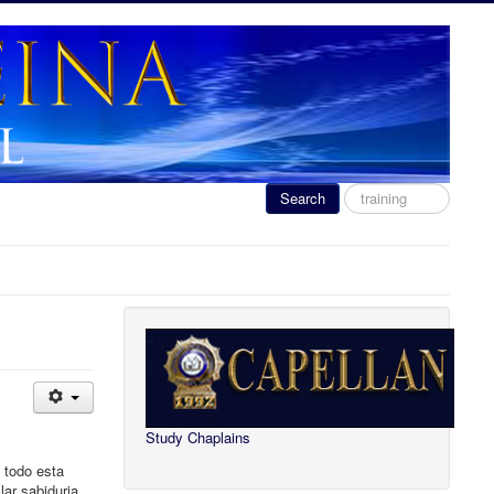
Search
Search
...
Study Chaplains
 todo esta
ar sabiduria,