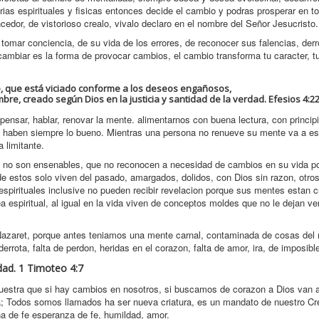
torias espirituales y fisicas entonces decide el cambio y podras prosperar en t
edor, de vistorioso crealo, vivalo declaro en el nombre del Señor Jesucristo.
mar conciencia, de su vida de los errores, de reconocer sus falencias, derr
ambiar es la forma de provocar cambios, el cambio transforma tu caracter, tu
e, que está viciado conforme a los deseos engañosos,
re, creado según Dios en la justicia y santidad de la verdad. Efesios 4:2
nsar, hablar, renovar la mente. alimentarnos con buena lectura, con princip
 haben siempre lo bueno. Mientras una persona no renueve su mente va a esta
 limitante.
ue no son ensenables, que no reconocen a necesidad de cambios en su vida po
 de estos solo viven del pasado, amargados, dolidos, con Dios sin razon, otro
espirituales inclusive no pueden recibir revelacion porque sus mentes estan 
 espiritual, al igual en la vida viven de conceptos moldes que no le dejan v
 Nazaret, porque antes teniamos una mente carnal, contaminada de cosas del
errota, falta de perdon, heridas en el corazon, falta de amor, ira, de imposibl
edad. 1 Timoteo 4:7
muestra que si hay cambios en nosotros, si buscamos de corazon a Dios van 
a; Todos somos llamados ha ser nueva criatura, es un mandato de nuestro Cre
na de fe esperanza de fe, humildad, amor.