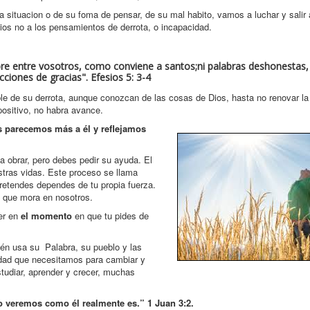
a situacion o de su foma de pensar, de su mal habito, vamos a luchar y salir 
Dios no a los pensamientos de derrota, o incapacidad.
mbre entre vosotros, como conviene a santos;ni palabras deshonestas, 
ciones de gracias". Efesios 5: 3-4
le de su derrota, aunque conozcan de las cosas de Dios, hasta no renovar l
 positivo, no habra avance.
s parecemos más a él y reflejamos
a obrar, pero debes pedir su ayuda. El
stras vidas. Este proceso se llama
 pretendes dependes de tu propia fuerza.
u que mora en nosotros.
der en
el momento
en que tu pides de
ién usa su Palabra, su pueblo y las
rdad que necesitamos para cambiar y
tudiar, aprender y crecer, muchas
o veremos como él realmente es.”
1 Juan 3:2.