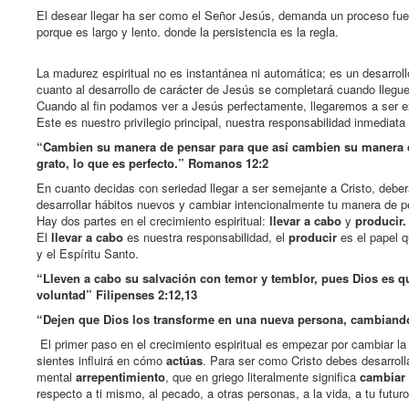
El desear llegar ha ser como el Señor Jesús, demanda un proceso fuer
porque es largo y lento. donde la persistencia es la regla.
La madurez espiritual no es instantánea ni automática; es un desarrollo
cuanto al desarrollo de carácter de Jesús se completará cuando llegu
Cuando al fin podamos ver a Jesús perfectamente, llegaremos a ser e
Este es nuestro privilegio principal, nuestra responsabilidad inmediata 
“Cambien su manera de pensar para que así cambien su manera de 
grato, lo que es perfecto.” Romanos 12:2
En cuanto decidas con seriedad llegar a ser semejante a Cristo, deb
desarrollar hábitos nuevos y cambiar intencionalmente tu manera de p
Hay dos partes en el crecimiento espiritual:
llevar a cabo
y
producir.
El
llevar a cabo
es nuestra responsabilidad, el
producir
es el papel q
y el Espíritu Santo.
“Lleven a cabo su salvación con temor y temblor, pues Dios es q
voluntad” Filipenses 2:12,13
“Dejen que Dios los transforme en una nueva persona, cambiand
El primer paso en el crecimiento espiritual es empezar por cambiar 
sientes influirá en cómo
actúas
. Para ser como Cristo debes desarrol
mental
arrepentimiento
, que en griego literalmente significa
cambiar 
respecto a ti mismo, al pecado, a otras personas, a la vida, a tu futu