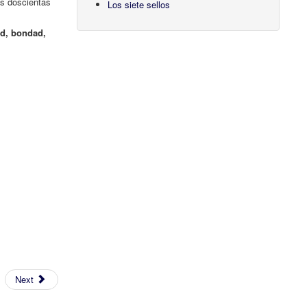
os doscientas
Los siete sellos
ad, bondad,
Next