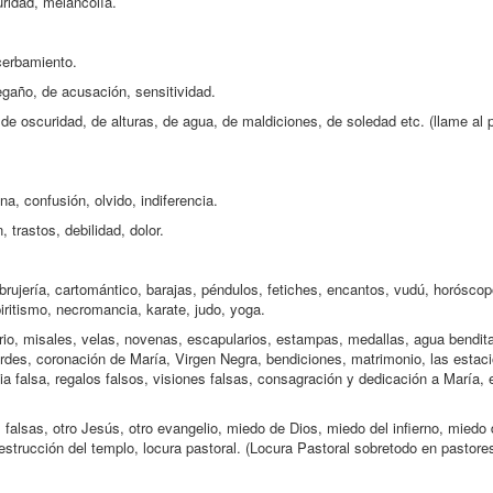
ridad, melancolía.
acerbamiento.
egaño, de acusación, sensitividad.
e oscuridad, de alturas, de agua, de maldiciones, de soledad etc. (llame al 
na, confusión, olvido, indiferencia.
trastos, debilidad, dolor.
brujería, cartomántico, barajas, péndulos, fetiches, encantos, vudú, horóscop
piritismo, necromancia, karate, judo, yoga.
ario, misales, velas, novenas, escapularios, estampas, medallas, agua bendita
urdes, coronación de María, Virgen Negra, bendiciones, matrimonio, las estac
ia falsa, regalos falsos, visiones falsas, consagración y dedicación a María, 
 falsas, otro Jesús, otro evangelio, miedo de Dios, miedo del infierno, miedo 
destrucción del templo, locura pastoral. (Locura Pastoral sobretodo en pastores