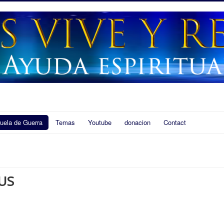
uela de Guerra
Temas
Youtube
donacion
Contact
US