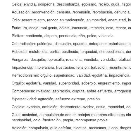
Celos: envidia, sospecha, desconfianza, egoísmo, recelo, duda, fisgo
Acusación: reconvención, censura, reprensión, reprobación, denuncia, di
Odio: resentimiento, rencor, animadversión, animosidad, enemistad, h
Furia: Ira, enojo, mal genio, cólera, iracundia, irritación, odio, rencor
Pleitos: contienda, disputa, pendencia, riña, pelea, violencia.
Contradicción: polémica, discusión, opuesto, entorpecer, estorbador, 
Rebeldía: resistencia, porfía, obstinado, terquedad, desobediencia, des
Venganza: desquite, represalia, revancha, vendicta, vendetta, retaliac
Impaciencia: intolerancia, frustración, tensión, turbación, resentimiento
Perfeccionismo: orgullo, superioridad, vanidad, egolatría, impaciencia, so
Orgullo: egolatría, vanidad, superioridad, soberbio, engreimiento, impo
Competencia: rivalidad, aspiración, disputa, sobre esfuerzo, arrogancia
Hiperactividad: agitación, esfuerzo extremo, presión.
Codicia: avaricia, ambición, descontento, avidez, ansia, rapacidad, c
Gula: ansiedad, compulsión de comer, antojos (nombres diferentes clas
nerviosidad, ocio, frustración, propia, recompensa propia.
Adicción: compulsión, gula cafeína, nicotina, medicinas, juego, drogas