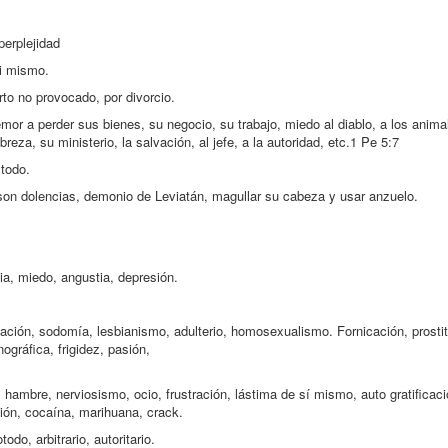
perplejidad
si mismo.
rto no provocado, por divorcio.
temor a perder sus bienes, su negocio, su trabajo, miedo al diablo, a los anima
obreza, su ministerio, la salvación, al jefe, a la autoridad, etc.1 Pe 5:7
todo.
 son dolencias, demonio de Leviatán, magullar su cabeza y usar anzuelo.
ia, miedo, angustia, depresión.
bación, sodomía, lesbianismo, adulterio, homosexualismo. Fornicación, prostit
ográfica, frigidez, pasión,
 hambre, nerviosismo, ocio, frustración, lástima de sí mismo, auto gratificaci
ión, cocaína, marihuana, crack.
o, arbitrario, autoritario.