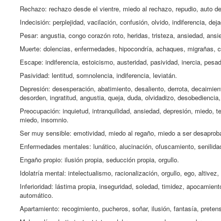
Rechazo: rechazo desde el vientre, miedo al rechazo, repudio, auto de
Indecisión: perplejidad, vacilación, confusión, olvido, indiferencia, dej
Pesar: angustia, congo corazón roto, heridas, tristeza, ansiedad, ansi
Muerte: dolencias, enfermedades, hipocondría, achaques, migrañas, cá
Escape: indiferencia, estoicismo, austeridad, pasividad, inercia, pesa
Pasividad: lentitud, somnolencia, indiferencia, leviatán.
Depresión: desesperación, abatimiento, desaliento, derrota, decaimiento
desorden, ingratitud, angustia, queja, duda, olvidadizo, desobediencia,
Preocupación: inquietud, intranquilidad, ansiedad, depresión, miedo, ter
miedo, insomnio.
Ser muy sensible: emotividad, miedo al regaño, miedo a ser desaprob
Enfermedades mentales: lunático, alucinación, ofuscamiento, senilidad,
Engaño propio: ilusión propia, seducción propia, orgullo.
Idolatría mental: intelectualismo, racionalización, orgullo, ego, altivez,
Inferioridad: lástima propia, inseguridad, soledad, timidez, apocamien
automático.
Apartamiento: recogimiento, pucheros, soñar, ilusión, fantasía, pretens