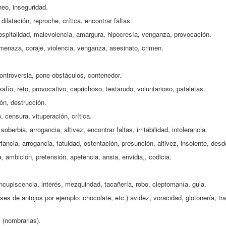
neo, inseguridad.
latación, reproche, crítica, encontrar faltas.
ospitalidad, malevolencia, amargura, hipocresía, venganza, provocación.
, amenaza, coraje, violencia, venganza, asesinato, crimen.
controversia, pone-obstáculos, contenedor.
afío, reto, provocativo, caprichoso, testarudo, voluntarioso, pataletas.
ión, destrucción.
, censura, vituperación, crítica.
berbia, arrogancia, altivez, encontrar faltas, irritabilidad, intolerancia.
rtancia, arrogancia, fatuidad, ostentación, presunción, altivez, insolente, des
, ambición, pretensión, apetencia, ansia, envidia,, codicia.
oncupiscencia, interés, mezquindad, tacañería, robo, cleptomanía, gula.
es de antojos por ejemplo: chocolate, etc.) avidez, voracidad, glotonería, t
 (nombrarlas).