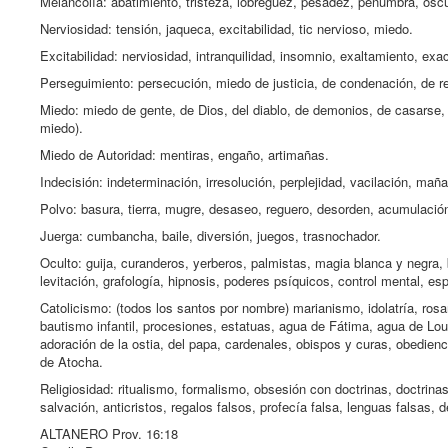
Melancolía: abatimiento, tristeza, lobreguez, pesadez, penumbra, oscu
Nerviosidad: tensión, jaqueca, excitabilidad, tic nervioso, miedo.
Excitabilidad: nerviosidad, intranquilidad, insomnio, exaltamiento, ex
Perseguimiento: persecución, miedo de justicia, de condenación, de r
Miedo: miedo de gente, de Dios, del diablo, de demonios, de casarse, d
miedo).
Miedo de Autoridad: mentiras, engaño, artimañas.
Indecisión: indeterminación, irresolución, perplejidad, vacilación, maña
Polvo: basura, tierra, mugre, desaseo, reguero, desorden, acumulación, 
Juerga: cumbancha, baile, diversión, juegos, trasnochador.
Oculto: guija, curanderos, yerberos, palmistas, magia blanca y negra, 
levitación, grafología, hipnosis, poderes psíquicos, control mental, es
Catolicismo: (todos los santos por nombre) marianismo, idolatría, ros
bautismo infantil, procesiones, estatuas, agua de Fátima, agua de Lo
adoración de la ostia, del papa, cardenales, obispos y curas, obedienc
de Atocha.
Religiosidad: ritualismo, formalismo, obsesión con doctrinas, doctrinas
salvación, anticristos, regalos falsos, profecía falsa, lenguas falsas, 
ALTANERO Prov. 16:18