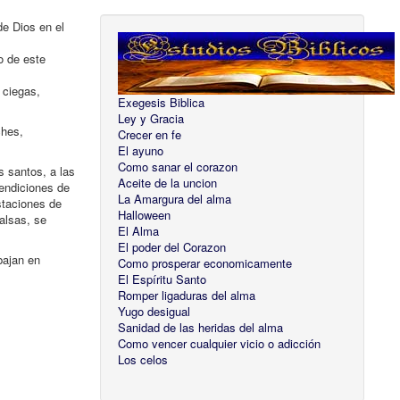
de Dios en el
o de este
 ciegas,
Exegesis Biblica
Ley y Gracia
ches,
Crecer en fe
El ayuno
Como sanar el corazon
s santos, a las
Aceite de la uncion
bendiciones de
La Amargura del alma
staciones de
Halloween
falsas, se
El Alma
El poder del Corazon
bajan en
Como prosperar economicamente
El Espíritu Santo
Romper ligaduras del alma
Yugo desigual
Sanidad de las heridas del alma
Como vencer cualquier vicio o adicción
Los celos