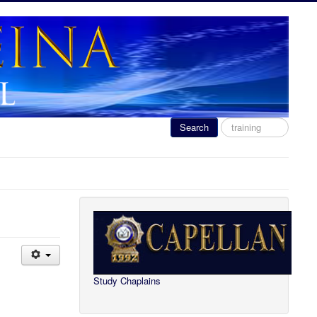
Search
Search
...
Study Chaplains