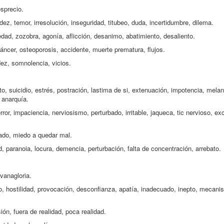
sprecio.
adez, temor, irresolución, inseguridad, titubeo, duda, incertidumbre, dilema.
edad, zozobra, agonía, aflicción, desanimo, abatimiento, desaliento.
ncer, osteoporosis, accidente, muerte prematura, flujos.
dez, somnolencia, vicios.
, suicidio, estrés, postración, lastima de si, extenuación, impotencia, melanc
 anarquía.
ror, impaciencia, nerviosismo, perturbado, irritable, jaqueca, tic nervioso, exc
ado, miedo a quedar mal.
 paranoia, locura, demencia, perturbación, falta de concentración, arrebato.
 vanagloria.
to, hostilidad, provocación, desconfianza, apatía, inadecuado, inepto, mecani
ión, fuera de realidad, poca realidad.