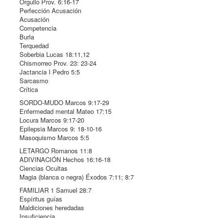
Orgullo Prov. 6:16-17
Perfección Acusación
Acusación
Competencia
Burla
Terquedad
Soberbia Lucas 18:11,12
Chismorreo Prov. 23: 23-24
Jactancia I Pedro 5:5
Sarcasmo
Crítica
SORDO-MUDO Marcos 9:17-29
Enfermedad mental Mateo 17:15
Locura Marcos 9:17-20
Epilepsia Marcos 9: 18-10-16
Masoquismo Marcos 5:5
LETARGO Romanos 11:8
ADIVINACIÓN Hechos 16:16-18
Ciencias Ocultas
Magia (blanca o negra) Éxodos 7:11; 8:7
FAMILIAR 1 Samuel 28:7
Espíritus guías
Maldiciones heredadas
Insuficiencia