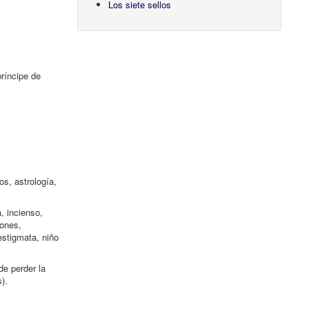
Los siete sellos
príncipe de
os, astrología,
, incienso,
iones,
estigmata, niño
de perder la
).