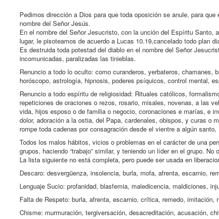
Pedimos dirección a Dios para que toda oposición se anule, para que e
nombre del Señor Jesús.
En el nombre del Señor Jesucristo, con la unción del Espíritu Santo,
lugar, le pisoteamos de acuerdo a Lucas 10.19,cancelado todo plan dia
Es destruida toda potestad del diablo en el nombre del Señor Jesucri
incomunicadas, paralizadas las tinieblas.
Renuncio a todo lo oculto: como curanderos, yerbateros, chamanes, br
horóscopo, astrología, hipnosis, poderes psíquicos, control mental, e
Renuncio a todo espíritu de religiosidad: Rituales católicos, formalism
repeticiones de oraciones o rezos, rosario, misales, novenas, a las ve
vida, hijos esposo o de familia o negocio, coronaciones e marías, e 
dolor, adoración a la ostia, del Papa, cardenales, obispos, y curas o m
rompe toda cadenas por consagración desde el vientre a algún santo,
Todos los malos hábitos, vicios o problemas en el carácter de una p
grupos, haciendo “trabajo” similar, y teniendo un líder en el grupo. N
La lista siguiente no está completa, pero puede ser usada en liberaci
Descaro: desvergüenza, insolencia, burla, mofa, afrenta, escarnio, re
Lenguaje Sucio: profanidad, blasfemia, maledicencia, maldiciones, injur
Falta de Respeto: burla, afrenta, escarnio, crítica, remedo, imitación,
Chisme: murmuración, tergiversación, desacreditación, acusación, chi