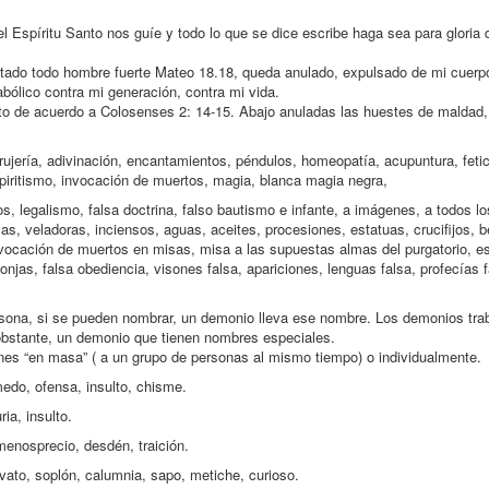
l Espíritu Santo nos guíe y todo lo que se dice escribe haga sea para gloria 
 atado todo hombre fuerte Mateo 18.18, queda anulado, expulsado de mi cuerp
bólico contra mi generación, contra mi vida.
sto de acuerdo a Colosenses 2: 14-15. Abajo anuladas las huestes de maldad,
ujería, adivinación, encantamientos, péndulos, homeopatía, acupuntura, feti
spiritismo, invocación de muertos, magia, blanca magia negra,
os, legalismo, falsa doctrina, falso bautismo e infante, a imágenes, a todos lo
las, veladoras, inciensos, aguas, aceites, procesiones, estatuas, crucifijos, 
invocación de muertos en misas, misa a las supuestas almas del purgatorio, e
onjas, falsa obediencia, visones falsa, apariciones, lenguas falsa, profecías 
ersona, si se pueden nombrar, un demonio lleva ese nombre. Los demonios tra
o obstante, un demonio que tienen nombres especiales.
ones “en masa” ( a un grupo de personas al mismo tiempo) o individualmente.
medo, ofensa, insulto, chisme.
ia, insulto.
 menosprecio, desdén, traición.
vato, soplón, calumnia, sapo, metiche, curioso.