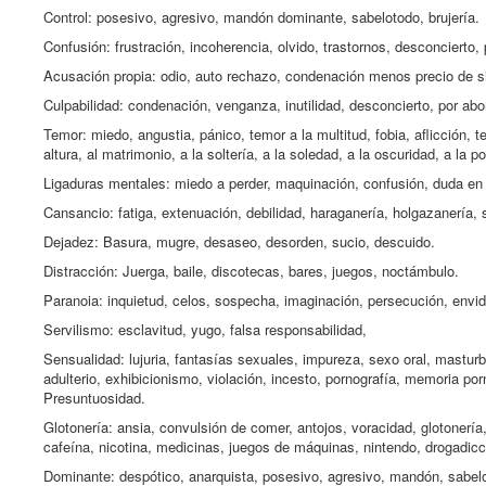
Control: posesivo, agresivo, mandón dominante, sabelotodo, brujería.
Confusión: frustración, incoherencia, olvido, trastornos, desconcierto, 
Acusación propia: odio, auto rechazo, condenación menos precio de 
Culpabilidad: condenación, venganza, inutilidad, desconcierto, por abo
Temor: miedo, angustia, pánico, temor a la multitud, fobia, aflicción, 
altura, al matrimonio, a la soltería, a la soledad, a la oscuridad, a la p
Ligaduras mentales: miedo a perder, maquinación, confusión, duda en 
Cansancio: fatiga, extenuación, debilidad, haraganería, holgazanería,
Dejadez: Basura, mugre, desaseo, desorden, sucio, descuido.
Distracción: Juerga, baile, discotecas, bares, juegos, noctámbulo.
Paranoia: inquietud, celos, sospecha, imaginación, persecución, envid
Servilismo: esclavitud, yugo, falsa responsabilidad,
Sensualidad: lujuria, fantasías sexuales, impureza, sexo oral, mastur
adulterio, exhibicionismo, violación, incesto, pornografía, memoria porn
Presuntuosidad.
Glotonería: ansia, convulsión de comer, antojos, voracidad, glotonería,
cafeína, nicotina, medicinas, juegos de máquinas, nintendo, drogadicc
Dominante: despótico, anarquista, posesivo, agresivo, mandón, sabelotod