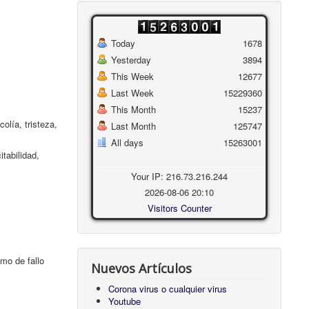
Today
1678
Yesterday
3894
This Week
12677
Last Week
15229360
This Month
15237
olía, tristeza,
Last Month
125747
All days
15263001
itabilidad,
Your IP: 216.73.216.244
2026-08-06 20:10
Visitors Counter
smo de fallo
Nuevos Artículos
Corona virus o cualquier virus
Youtube