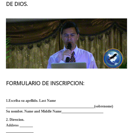
DE DIOS.
FORMULARIO DE INSCRIPCION:
1.Escriba su apellido. Last
N
ame
(sob
r
enome)
Su nombre. N
ame and Middle
N
ame
2. Direccion.
A
dd
r
ess