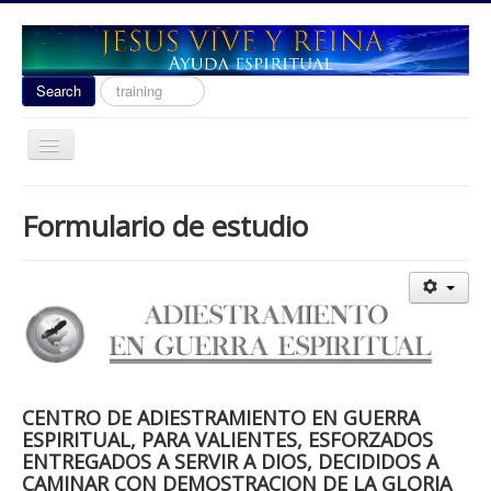
Search
Search
...
Toggle
Navigation
Ayuda Espiritual
Formulario de estudio
Las señales del fin 2020
Liberacion
Escuela de Guerra
Temas
Youtube
CENTRO DE ADIESTRAMIENTO EN GUERRA
donacion
ESPIRITUAL, PARA VALIENTES, ESFORZADOS
ENTREGADOS A SERVIR A DIOS, DECIDIDOS A
Contact
CAMINAR CON DEMOSTRACION DE LA GLORIA