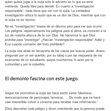
quien quiera jugar a la ouija solo le advierto en lo que se está
metiendo. Queda libre para decidir. En cuanto a "investigación
responsable", nada tiene que ver con la ouija. La verdadera
investigación utiliza la razón que es un don de Dios, mientras que con
la ouija no se razona.
No es "investigación" tirarse de un décimo piso para ver que ocurre.
Los peligros, especialmente los peligros para el alma, se conocen a la
luz de nuestra alianza de fe con Dios. No hacemos lo que Dios
prohíbe para "investigar" ¿Hacían "investigación responsable" Adán y
Eva cuando comieron del fruto prohibido?.
La ouija nos atrae en lamayoria de los casos por buscar poder, dinero,
pregunatr por un ser querido, por su tabaj o por las respuesta de los
examenes de un estudiante, auqne muchismos lo acen por la
curiosidad y por la soberbia.
El demonio fascina con este juego.
Segun los promotroe la ouija les hace sentir seres fabulosos,
reencarnaciones de personajes famosos, ... De modo que se hace
casi irresistible volver a conectar para recabar más información."
Ellos descartan todo peligro y dicen mientiendo que la persona puede