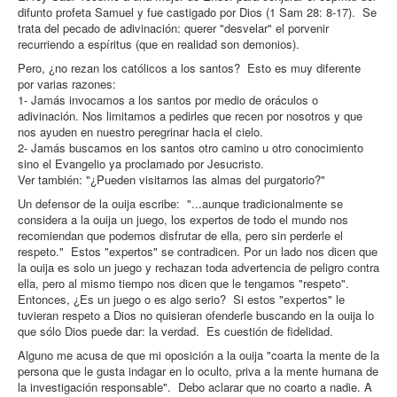
difunto profeta Samuel y fue castigado por Dios (1 Sam 28: 8-17). Se
trata del pecado de adivinación: querer "desvelar" el porvenir
recurriendo a espíritus (que en realidad son demonios).
Pero, ¿no rezan los católicos a los santos? Esto es muy diferente
por varias razones:
1- Jamás invocamos a los santos por medio de oráculos o
adivinación. Nos limitamos a pedirles que recen por nosotros y que
nos ayuden en nuestro peregrinar hacia el cielo.
2- Jamás buscamos en los santos otro camino u otro conocimiento
sino el Evangelio ya proclamado por Jesucristo.
Ver también: "¿Pueden visitarnos las almas del purgatorio?"
Un defensor de la ouija escribe: "...aunque tradicionalmente se
considera a la ouija un juego, los expertos de todo el mundo nos
recomiendan que podemos disfrutar de ella, pero sin perderle el
respeto." Estos "expertos" se contradicen. Por un lado nos dicen que
la ouija es solo un juego y rechazan toda advertencia de peligro contra
ella, pero al mismo tiempo nos dicen que le tengamos "respeto".
Entonces, ¿Es un juego o es algo serio? Si estos "expertos" le
tuvieran respeto a Dios no quisieran ofenderle buscando en la ouija lo
que sólo Dios puede dar: la verdad. Es cuestión de fidelidad.
Alguno me acusa de que mi oposición a la ouija "coarta la mente de la
persona que le gusta indagar en lo oculto, priva a la mente humana de
la investigación responsable". Debo aclarar que no coarto a nadie. A