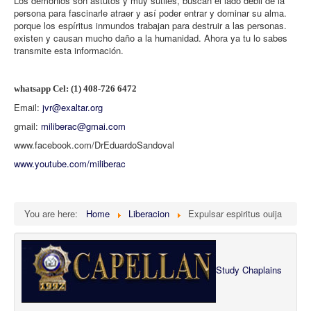
Los demonios son astutos y muy sutiles, buscan el lado débil de la
persona para fascinarle atraer y así poder entrar y dominar su alma.
porque los espíritus inmundos trabajan para destruir a las personas.
existen y causan mucho daño a la humanidad. Ahora ya tu lo sabes
transmite esta información.
whatsapp Cel: (1) 408-726 6472
Email:
jvr@exaltar.org
gmail:
miliberac@gmai.com
www.facebook.com/DrEduardoSandoval
www.youtube.com/miliberac
You are here:
Home
Liberacion
Expulsar espiritus ouija
Study Chaplains