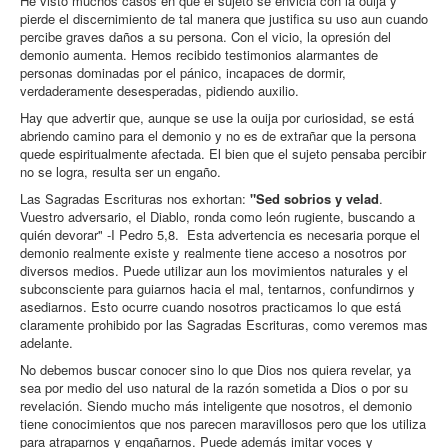
He visto muchos casos en que el sujeto se envicia con la ouija y
pierde el discernimiento de tal manera que justifica su uso aun cuando
percibe graves daños a su persona. Con el vicio, la opresión del
demonio aumenta. Hemos recibido testimonios alarmantes de
personas dominadas por el pánico, incapaces de dormir,
verdaderamente desesperadas, pidiendo auxilio.
Hay que advertir que, aunque se use la ouija por curiosidad, se está
abriendo camino para el demonio y no es de extrañar que la persona
quede espiritualmente afectada. El bien que el sujeto pensaba percibir
no se logra, resulta ser un engaño.
Las Sagradas Escrituras nos exhortan:
"Sed sobrios y velad
.
Vuestro adversario, el Diablo, ronda como león rugiente, buscando a
quién devorar" -I Pedro 5,8. Esta advertencia es necesaria porque el
demonio realmente existe y realmente tiene acceso a nosotros por
diversos medios. Puede utilizar aun los movimientos naturales y el
subconsciente para guiarnos hacia el mal, tentarnos, confundirnos y
asediarnos. Esto ocurre cuando nosotros practicamos lo que está
claramente prohibido por las Sagradas Escrituras, como veremos mas
adelante.
No debemos buscar conocer sino lo que Dios nos quiera revelar, ya
sea por medio del uso natural de la razón sometida a Dios o por su
revelación. Siendo mucho más inteligente que nosotros, el demonio
tiene conocimientos que nos parecen maravillosos pero que los utiliza
para atraparnos y engañarnos. Puede además imitar voces y