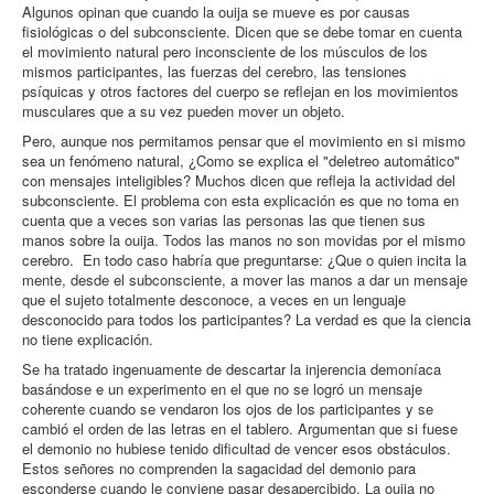
Algunos opinan que cuando la ouija se mueve es por causas
fisiológicas o del subconsciente. Dicen que se debe tomar en cuenta
el movimiento natural pero inconsciente de los músculos de los
mismos participantes, las fuerzas del cerebro, las tensiones
psíquicas y otros factores del cuerpo se reflejan en los movimientos
musculares que a su vez pueden mover un objeto.
Pero, aunque nos permitamos pensar que el movimiento en si mismo
sea un fenómeno natural, ¿Como se explica el "deletreo automático"
con mensajes inteligibles? Muchos dicen que refleja la actividad del
subconsciente. El problema con esta explicación es que no toma en
cuenta que a veces son varias las personas las que tienen sus
manos sobre la ouija. Todos las manos no son movidas por el mismo
cerebro. En todo caso habría que preguntarse: ¿Que o quien incita la
mente, desde el subconsciente, a mover las manos a dar un mensaje
que el sujeto totalmente desconoce, a veces en un lenguaje
desconocido para todos los participantes? La verdad es que la ciencia
no tiene explicación.
Se ha tratado ingenuamente de descartar la injerencia demoníaca
basándose e un experimento en el que no se logró un mensaje
coherente cuando se vendaron los ojos de los participantes y se
cambió el orden de las letras en el tablero. Argumentan que si fuese
el demonio no hubiese tenido dificultad de vencer esos obstáculos.
Estos señores no comprenden la sagacidad del demonio para
esconderse cuando le conviene pasar desapercibido. La ouija no