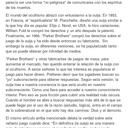
parecía ser una forma "no peligrosa" de comunicarse con los espíritus
de los muertos.
El mundo del ocultismo abrazó con entusiasmo a la ouija. En 1853,
en Francia, el "espiritualista" M. Planchette, diseñó una ouija similar a
la que hoy día es popular. Elija J. Nond, en USA, le hizo variaciones;
William Fuld le compró los derechos y un año después la patentó.
Finalmente, en 1966, "Parker Brothers" compró los derechos sobre el
juego de la ouija y ha sido desde entonces su fabricante. Sin
embargo la ouija, en diferentes versiones, se ha popularizado tanto
que se puede obtener por infinidad de medios.
"Parker Brothers" y otros fabricantes de juegos de mesa, para
aumentar el mercado, han querido enterrar la relación de la ouija con
el ocultismo. A estos señores lo que les interesa es popularizar el
juego para hacer dinero. Prefieren decir que los jugadores buscan su
"yo" subconsciente para obtener respuestas. Según esta versión, la
ouija trae a nuestra conciencia lo que está oculto en nuestro
subconsciente. Como una llave para acceder a nuestro conocimiento
interior. Pero eso es pura ficción para cubrir una realidad más oscura.
Cuando el hombre se abre a buscar respuestas más allá de lo que se
puede llegar por el uso de la razón (estudio, lógica), entra en el campo
de lo sobrenatural en el que sólo hay dos caminos: Dios y el demonio.
El mismo artículo arriba mencionado delata la verdad sobre este
nefasto juego cuando dice: "En definitiva (la ouija) es una manera