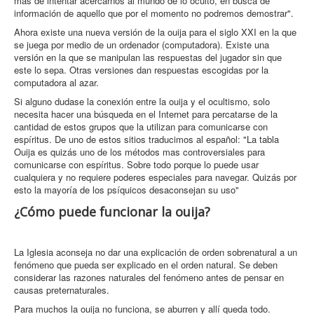
más de intentar acercarnos al mundo de lo oculto, en busca de
información de aquello que por el momento no podremos demostrar".
Ahora existe una nueva versión de la ouija para el siglo XXI en la que
se juega por medio de un ordenador (computadora). Existe una
versión en la que se manipulan las respuestas del jugador sin que
este lo sepa. Otras versiones dan respuestas escogidas por la
computadora al azar.
Si alguno dudase la conexión entre la ouija y el ocultismo, solo
necesita hacer una búsqueda en el Internet para percatarse de la
cantidad de estos grupos que la utilizan para comunicarse con
espíritus. De uno de estos sitios traducimos al español: "La tabla
Ouija es quizás uno de los métodos mas controversiales para
comunicarse con espíritus. Sobre todo porque lo puede usar
cualquiera y no requiere poderes especiales para navegar. Quizás por
esto la mayoría de los psíquicos desaconsejan su uso"
¿Cómo puede funcionar la ouija?
La Iglesia aconseja no dar una explicación de orden sobrenatural a un
fenómeno que pueda ser explicado en el orden natural. Se deben
considerar las razones naturales del fenómeno antes de pensar en
causas preternaturales.
Para muchos la ouija no funciona, se aburren y allí queda todo.