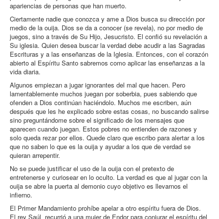
apariencias de personas que han muerto.
Ciertamente nadie que conozca y ame a Dios busca su dirección por
medio de la ouija. Dios se da a conocer (se revela), no por medio de
juegos, sino a través de Su Hijo, Jesucristo. El confió su revelación a
Su iglesia. Quien desea buscar la verdad debe acudir a las Sagradas
Escrituras y a las enseñanzas de la Iglesia. Entonces, con el corazón
abierto al Espíritu Santo sabremos como aplicar las enseñanzas a la
vida diaria.
Algunos empiezan a jugar ignorantes del mal que hacen. Pero
lamentablemente muchos juegan por soberbia, pues sabiendo que
ofenden a Dios continúan haciéndolo. Muchos me escriben, aún
después que les he explicado sobre estas cosas, no buscando salirse
sino preguntándome sobre el significado de los mensajes que
aparecen cuando juegan. Estos pobres no entienden de razones y
solo queda rezar por ellos. Quede claro que escribo para alertar a los
que no saben lo que es la ouija y ayudar a los que de verdad se
quieran arrepentir.
No se puede justificar el uso de la ouija con el pretexto de
entretenerse y curiosear en lo oculto. La verdad es que al jugar con la
ouija se abre la puerta al demonio cuyo objetivo es llevarnos el
infierno.
El Primer Mandamiento prohíbe apelar a otro espíritu fuera de Dios.
El rey Saúl recurrió a una mujer de Endor para conjurar el espíritu del