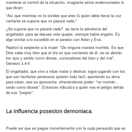
mantener el control de la situación. imagiante estos endemoniados lo
que dicen:
"Así que mientras no te olvides que eres tú quien debe llevar la voz
cantante se supone que no pasará nada."
¿Se supone que no pasará nada? es lacra la advetecia del
engañador, para qe desues note quejes, siempre habra engaño. Es
algo similar a lo sucedido en el paraiso con Adan y Eva.
Replicó la serpiente a la mujer: "De ninguna manera moriréis. Es que
Dios sabe muy bien que el día en que comiereis de él, se os abrirán
los ojos y seréis como dioses, conocedores del bien y del mal".
Génesis 3,4-5
El engañador, que vino a robar matar y destruir, sigue jugando con los
que son facilistas peresosos quieren todo facil, eponiendo su alma
para satan, ese se aprovecha ofreciéndonos poder: "no morirán...
serán como dioses". Entonces ridiculiza a quién vea el peligro detrás
de sus "juegos".
La influencia posesion demoniaca.
Puede ser que se juegue inocentemente con la ouija pensando que es