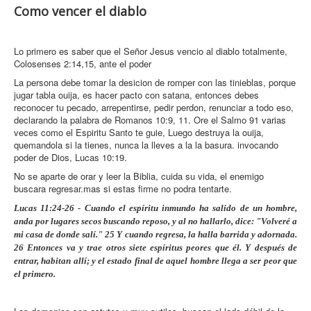
Como vencer el diablo
Lo primero es saber que el Señor Jesus vencio al diablo totalmente,
Colosenses 2:14,15, ante el poder
La persona debe tomar la desicion de romper con las tinieblas, porque
jugar tabla ouija, es hacer pacto con satana, entonces debes
reconocer tu pecado, arrepentirse, pedir perdon, renunciar a todo eso,
declarando la palabra de Romanos 10:9, 11. Ore el Salmo 91 varias
veces como el Espiritu Santo te guie, Luego destruya la ouija,
quemandola si la tienes, nunca la lleves a la la basura. invocando
poder de Dios, Lucas 10:19.
No se aparte de orar y leer la Biblia, cuida su vida, el enemigo
buscara regresar.mas si estas firme no podra tentarte.
Lucas 11:24-26 - Cuando el espíritu inmundo ha salido de un hombre,
anda por lugares secos buscando reposo, y al no hallarlo, dice: "Volveré a
mi casa de donde salí." 25 Y cuando regresa, la halla barrida y adornada.
26 Entonces va y trae otros siete espíritus peores que él. Y después de
entrar, habitan allí; y el estado final de aquel hombre llega a ser peor que
el primero.