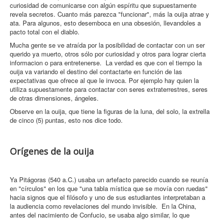
curiosidad de comunicarse con algún espíritu que supuestamente
revela secretos. Cuanto más parezca "funcionar", más la ouija atrae y
ata. Para algunos, esto desemboca en una obsesión, llevandoles a
pacto total con el diablo.
Mucha gente se ve atraída por la posibilidad de contactar con un ser
querido ya muerto, otros sólo por curiosidad y otros para lograr cierta
informacion o para entretenerse. La verdad es que con el tiempo la
ouija va variando el destino del contactarte en función de las
expectativas que ofrece al que le invoca. Por ejemplo hay quien la
utiliza supuestamente para contactar con seres extraterrestres, seres
de otras dimensiones, ángeles.
Observe en la ouija, que tiene la figuras de la luna, del solo, la extrella
de cinco (5) puntas, esto nos dice todo.
Orígenes de la ouija
Ya Pitágoras (540 a.C.) usaba un artefacto parecido cuando se reunía
en "círculos" en los que "una tabla mística que se movía con ruedas"
hacia signos que el filósofo y uno de sus estudiantes interpretaban a
la audiencia como revelaciones del mundo invisible. En la China,
antes del nacimiento de Confucio, se usaba algo similar, lo que