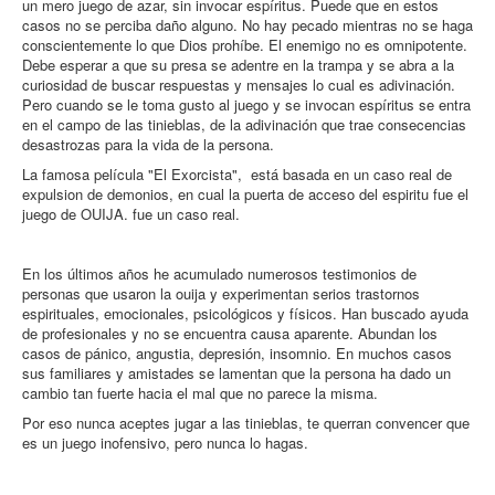
un mero juego de azar, sin invocar espíritus. Puede que en estos
casos no se perciba daño alguno. No hay pecado mientras no se haga
conscientemente lo que Dios prohíbe. El enemigo no es omnipotente.
Debe esperar a que su presa se adentre en la trampa y se abra a la
curiosidad de buscar respuestas y mensajes lo cual es adivinación.
Pero cuando se le toma gusto al juego y se invocan espíritus se entra
en el campo de las tinieblas, de la adivinación que trae consecencias
desastrozas para la vida de la persona.
La famosa película "El Exorcista", está basada en un caso real de
expulsion de demonios, en cual la puerta de acceso del espiritu fue el
juego de OUIJA. fue un caso real.
En los últimos años he acumulado numerosos testimonios de
personas que usaron la ouija y experimentan serios trastornos
espirituales, emocionales, psicológicos y físicos. Han buscado ayuda
de profesionales y no se encuentra causa aparente. Abundan los
casos de pánico, angustia, depresión, insomnio. En muchos casos
sus familiares y amistades se lamentan que la persona ha dado un
cambio tan fuerte hacia el mal que no parece la misma.
Por eso nunca aceptes jugar a las tinieblas, te querran convencer que
es un juego inofensivo, pero nunca lo hagas.