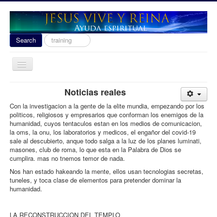
Search
Search
...
Toggle
Navigation
Ayuda Espiritual
Noticias reales
Las señales del fin 2020
Con la investigacion a la gente de la elite mundia, empezando por los
politicos, religiosos y empresarios que conforman los enemigos de la
Liberacion
humanidad, cuyos tentaculos estan en los medios de comunicacion,
la oms, la onu, los laboratorios y medicos, el engañor del covid-19
Escuela de Guerra
sale al descubierto, anque todo salga a la luz de los planes luminati,
masones, club de roma, lo que esta en la Palabra de Dios se
Temas
cumplira. mas no tnemos temor de nada.
Youtube
Nos han estado hakeando la mente, ellos usan tecnologias secretas,
tuneles, y toca clase de elementos para pretender dominar la
donacion
humanidad.
Contact
LA RECONSTRUCCION DEL TEMPLO