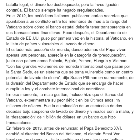
batalla legal, el dinero fue desbloqueado, pero la investigación
continúa. El banco siempre ha negado irregularidades.
En el 2012, los periódicos italianos, publicaron cartas secretas que
apuntaban a un conflicto entre los miembros de más alto rango del
Vaticano sobre cómo el banco estatal debería tener transparencia en
sus transacciones financieras. Poco después, el Departamento de
Estado de EE.UU. puso por primera vez en la historia, al Vaticano, en
la lista de países vulnerables al lavado de dinero.
El estado más pequeño del mundo, donde además del Papa viven
apenas 800 personas, aparecía en la categoría de “preocupación”,
junto con países como Polonia, Egipto, Yemen, Hungría y Vietnam.
“Con los grandes volúmenes de moneda internacional que pasan por
la Santa Sede, es un sistema que se torna vulnerable como un centro
potencial de lavado de dinero”, dijo Susan Pittman en su momento, de
la división del Departamento de Estado que se encarga de hacer
cumplir la ley y el combate internacional de narcóticos.
En ese momento, la mala gestión, incluso hizo que el Banco del
Vaticano, experimentara su peor déficit en los últimos años: 19
millones de dólares. Fue la culminación de un escándalo de dos
décadas bajo sospecha de lavado de dinero y vínculos con la mafia, y
la “desaparición” de 1 billón de dólares en un banco que hizo
transacciones.
En febrero del 2013, antes de renunciar, el Papa Benedicto XVI,
cambió al director del Banco del Vaticano, el alemán Ernst Von
Freyberg fue depuesto. Esta medida ha demostrado ser ineficaz