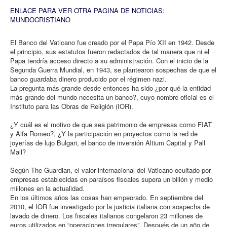
ENLACE PARA VER OTRA PAGINA DE NOTICIAS:
MUNDOCRISTIANO
El Banco del Vaticano fue creado por el Papa Pío XII en 1942. Desde
el principio, sus estatutos fueron redactados de tal manera que ni el
Papa tendría acceso directo a su administración. Con el inicio de la
Segunda Guerra Mundial, en 1943, se plantearon sospechas de que el
banco guardaba dinero producido por el régimen nazi.
La pregunta más grande desde entonces ha sido ¿por qué la entidad
más grande del mundo necesita un banco?, cuyo nombre oficial es el
Instituto para las Obras de Religión (IOR).
¿Y cuál es el motivo de que sea patrimonio de empresas como FIAT
y Alfa Romeo?, ¿Y la participación en proyectos como la red de
joyerías de lujo Bulgari, el banco de inversión Altium Capital y Pall
Mall?
Según The Guardian, el valor internacional del Vaticano ocultado por
empresas establecidas en paraísos fiscales supera un billón y medio
millones en la actualidad.
En los últimos años las cosas han empeorado. En septiembre del
2010, el IOR fue investigado por la justicia italiana con sospecha de
lavado de dinero. Los fiscales italianos congelaron 23 millones de
euros utilizados en “operaciones irregulares”. Después de un año de