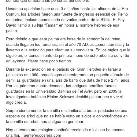
sombra que ofrecía a las personas del desierto.
Desde su aparición hace unos 3 mil años hasta los albores de la Era
Común, los árboles fueron una fuente de ingresos esencial del Reino
de Judea, incluso apareciendo en varias partes de la Biblia. El Rey
David llamó a su hija “Tamar” en honor al nombre hebreo de esa
palma.
Pero debido a que esta palma era base de la economía del reino,
cuando llegaron los romanos, en el año 70 AD, acabaron con ella y la
llevaron a la extinción para efectuar su conquista. En los siglos que le
siguieron, el conocimiento de primera mano de este árbol se convirtió
en leyenda. Hasta hace poco tiempo.
Durante la excavación en el palacio del Gran Herodes en Israel a
principios de 1960, arqueólogos desenterraron un pequeño cúmulo de
semillas guardadas en una jarra de barro que data de hace 2 mil años.
Por las primeras cuatro décadas, las antiguas semillas fueron
guardadas en la Universidad Bar-Ilan de Tel Aviv, pero en 2005 la
investigadora botánica Elaine Solowey decidió plantar una y ver si
algo crecía.
Sorprendentemente, la semilla multimilenaria brotó, produciendo una
especie de árbol que no se había visto en siglos y convirtiéndose en
la semilla de árbol más antigua en germinar.
Hoy el tesoro arqueológico continúa creciendo e incluso ha sacado
una flor. Fuente/ecoosfera.com