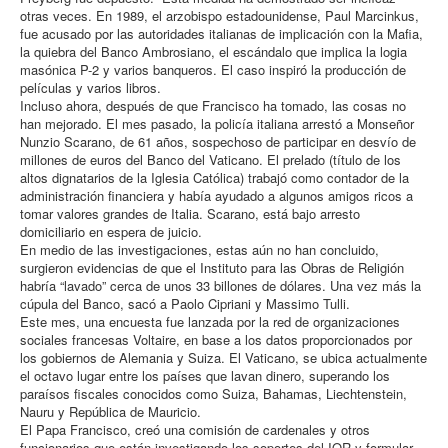
otras veces. En 1989, el arzobispo estadounidense, Paul Marcinkus,
fue acusado por las autoridades italianas de implicación con la Mafia,
la quiebra del Banco Ambrosiano, el escándalo que implica la logia
masónica P-2 y varios banqueros. El caso inspiró la producción de
películas y varios libros.
Incluso ahora, después de que Francisco ha tomado, las cosas no
han mejorado. El mes pasado, la policía italiana arrestó a Monseñor
Nunzio Scarano, de 61 años, sospechoso de participar en desvío de
millones de euros del Banco del Vaticano. El prelado (título de los
altos dignatarios de la Iglesia Católica) trabajó como contador de la
administración financiera y había ayudado a algunos amigos ricos a
tomar valores grandes de Italia. Scarano, está bajo arresto
domiciliario en espera de juicio.
En medio de las investigaciones, estas aún no han concluido,
surgieron evidencias de que el Instituto para las Obras de Religión
habría “lavado” cerca de unos 33 billones de dólares. Una vez más la
cúpula del Banco, sacó a Paolo Cipriani y Massimo Tulli.
Este mes, una encuesta fue lanzada por la red de organizaciones
sociales francesas Voltaire, en base a los datos proporcionados por
los gobiernos de Alemania y Suiza. El Vaticano, se ubica actualmente
el octavo lugar entre los países que lavan dinero, superando los
paraísos fiscales conocidos como Suiza, Bahamas, Liechtenstein,
Nauru y República de Mauricio.
El Papa Francisco, creó una comisión de cardenales y otros
funcionarios que están investigando los soportes del IOR y formular