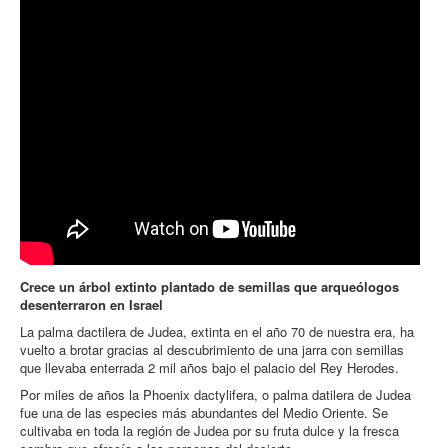
Crece un árbol extinto plantado de semillas que arqueólogos
desenterraron en Israel
La palma dactilera de Judea, extinta en el año 70 de nuestra era, ha
vuelto a brotar gracias al descubrimiento de una jarra con semillas
que llevaba enterrada 2 mil años bajo el palacio del Rey Herodes.
Por miles de años la Phoenix dactylifera, o palma datilera de Judea
fue una de las especies más abundantes del Medio Oriente. Se
cultivaba en toda la región de Judea por su fruta dulce y la fresca