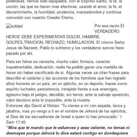
poderosas, hemos sido equipados, con el Espíritu Santo, la fe, la
unción, las que se hacen mas efectivas, usando el amor, la fe, el
discernimiento, la humildad, prudencia, mansedumbre y continua
comunión con nuestro Creador Eterno.
Por esa razón El
VERDADERO
HEROE DEBE EXPERIMENTAR DOLOR, HAMBRE,
GOLPES,TRAICION, RECHAZO, HUMILLACION. El mismo Señor
Jesus de Nazaret, Pablo lo sufrieron y los verdaderos servos heos
pasado por ahi.
Para ser héroe se necesita, mucho valor, firmeza, caracter
inquebrantable, dedicación; nadie ha podido ganar una medalla de
honor sin haber sacrificado de si. Algunas veces se citan frases para
describir el carácter y las acciones de los hombres que han logrado
altos honores en un país, en un ejército, en un deporte, frases como
espíritu luchador, persistencia, intrépido frente a sus enemigos,
agresivo bajo el peligro, decidido, sin temor, ante la salvaje oposición,
valor decisivo ante lo imposible, ante la muerte.
Entonces dijo David al filisteo: “Tu vienes a mí con espada, lanza y
jabalina, mas yo vengo a ti en el nombre de Jehová de los ejércitos,
el Dios de los escuadrones de Israel a quien tú has provocado.” 1
Sam 17:45
“Mira que te mando que te esfuerces y seas valiente, no temas ni
desmayes porque Jehová tu dios estará contigo en dondequiera