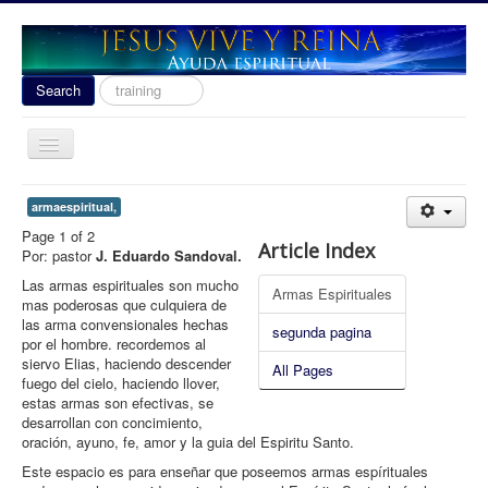
Search
Search
...
Toggle
Navigation
Ayuda Espiritual
armaespiritual,
Las señales del fin 2020
Page 1 of 2
Article Index
Por: pastor
J. Eduardo Sandoval.
Liberacion
Las armas espirituales son mucho
Armas Espirituales
mas poderosas que culquiera de
Escuela de Guerra
las arma convensionales hechas
segunda pagina
por el hombre. recordemos al
Temas
siervo Elias, haciendo descender
All Pages
fuego del cielo, haciendo llover,
Youtube
estas armas son efectivas, se
donacion
desarrollan con concimiento,
oración, ayuno, fe, amor y la guia del Espiritu Santo.
Contact
Este espacio es para enseñar que poseemos armas espírituales