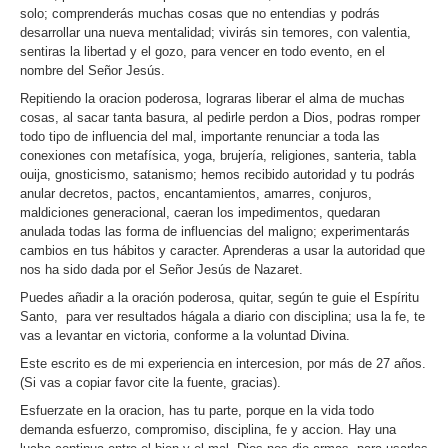
solo; comprenderás muchas cosas que no entendias y podrás
desarrollar una nueva mentalidad; vivirás sin temores, con valentia,
sentiras la libertad y el gozo, para vencer en todo evento, en el
nombre del Señor Jesús.
Repitiendo la oracion poderosa, lograras liberar el alma de muchas
cosas, al sacar tanta basura, al pedirle perdon a Dios, podras romper
todo tipo de influencia del mal, importante renunciar a toda las
conexiones con metafísica, yoga, brujería, religiones, santeria, tabla
ouija, gnosticismo, satanismo; hemos recibido autoridad y tu podrás
anular decretos, pactos, encantamientos, amarres, conjuros,
maldiciones generacional, caeran los impedimentos, quedaran
anulada todas las forma de influencias del maligno; experimentarás
cambios en tus hábitos y caracter. Aprenderas a usar la autoridad que
nos ha sido dada por el Señor Jesús de Nazaret.
Puedes añadir a la oración poderosa, quitar, según te guie el Espíritu
Santo, para ver resultados hágala a diario con disciplina; usa la fe, te
vas a levantar en victoria, conforme a la voluntad Divina.
Este escrito es de mi experiencia en intercesion, por más de 27 años.
(Si vas a copiar favor cite la fuente, gracias).
Esfuerzate en la oracion, has tu parte, porque en la vida todo
demanda esfuerzo, compromiso, disciplina, fe y accion. Hay una