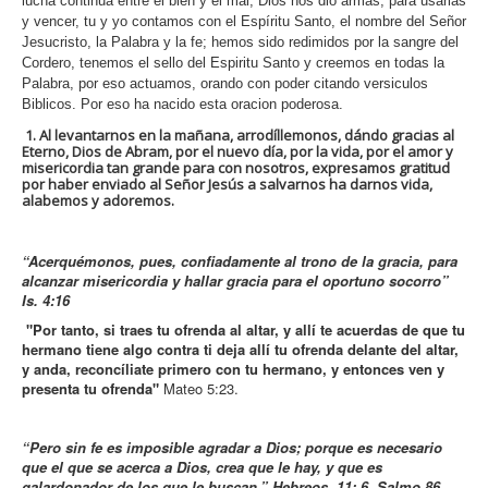
lucha continua entre el bien y el mal, Dios nos dio armas, para usarlas
y vencer, tu y yo contamos con el Espíritu Santo, el nombre del Señor
Jesucristo, la Palabra y la fe; hemos sido redimidos por la sangre del
Cordero, tenemos el sello del Espiritu Santo y creemos en todas la
Palabra, por eso actuamos, orando con poder citando versiculos
Biblicos. Por eso ha nacido esta oracion poderosa.
1. Al levantarnos en la mañana
, arrodíllemonos, dándo gracias al
Eterno, Dios de Abram, por el nuevo día, por la vida, por el amor y
misericordia tan grande para con nosotros, expresamos gratitud
por haber enviado al Señor Jesús a salvarnos ha darnos vida,
alabemos y adoremos.
“Acerquémonos, pues, confiadamente al trono de la gracia, para
alcanzar misericordia y hallar gracia para el oportuno socorro”
Is. 4:16
"Por tanto, si traes tu ofrenda al altar, y allí te acuerdas de que tu
hermano tiene algo contra ti deja allí tu ofrenda delante del altar,
y anda, reconcíliate primero con tu hermano, y entonces ven y
presenta tu ofrenda"
Mateo 5:23.
“Pero sin fe es imposible agradar a Dios; porque es necesario
que el que se acerca a Dios, crea que le hay, y que es
galardonador de los que le buscan.” Hebreos. 11: 6. Salmo 86.