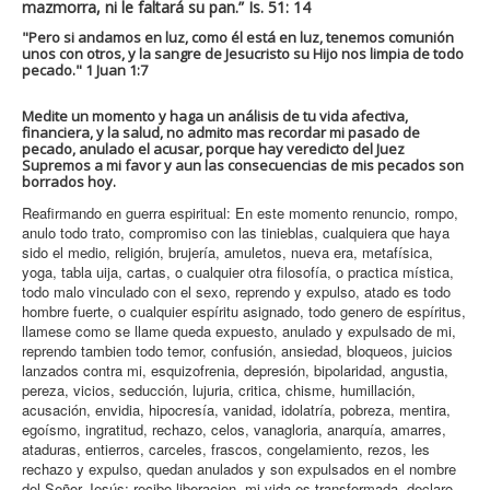
mazmorra, ni le faltará su pan.” Is. 51: 14
"Pero si andamos en luz, como él está en luz, tenemos comunión
unos con otros, y la sangre de Jesucristo su Hijo nos limpia de todo
pecado." 1 Juan 1:7
Medite un momento y haga un análisis de tu vida afectiva,
financiera, y la salud, no admito mas recordar mi pasado de
pecado, anulado el acusar, porque hay veredicto del Juez
Supremos a mi favor y aun las consecuencias de mis pecados son
borrados hoy.
Reafirmando en guerra espiritual: En este momento renuncio, rompo,
anulo todo trato, compromiso con las tinieblas, cualquiera que haya
sido el medio, religión, brujería, amuletos, nueva era, metafísica,
yoga, tabla uija, cartas, o cualquier otra filosofía, o practica mística,
todo malo vinculado con el sexo, reprendo y expulso, atado es todo
hombre fuerte, o cualquier espíritu asignado, todo genero de espíritus,
llamese como se llame queda expuesto, anulado y expulsado de mi,
reprendo tambien todo temor, confusión, ansiedad, bloqueos, juicios
lanzados contra mi, esquizofrenia, depresión, bipolaridad, angustia,
pereza, vicios, seducción, lujuria, critica, chisme, humillación,
acusación, envidia, hipocresía, vanidad, idolatría, pobreza, mentira,
egoísmo, ingratitud, rechazo, celos, vanagloria, anarquía, amarres,
ataduras, entierros, carceles, frascos, congelamiento, rezos, les
rechazo y expulso, quedan anulados y son expulsados en el nombre
del Señor Jesús; recibo liberacion, mi vida es transformada, declaro