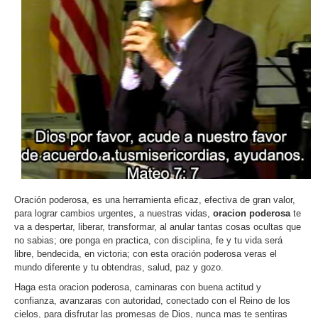
Oración poderosa, es una herramienta eficaz, efectiva de gran valor,
para lograr cambios urgentes, a nuestras vidas,
oracion poderosa
te
va a despertar, liberar, transformar, al anular tantas cosas ocultas que
no sabias; ore ponga en practica, con disciplina, fe y tu vida será
libre, bendecida, en victoria; con esta oración poderosa veras el
mundo diferente y tu obtendras, salud, paz y gozo.
Haga esta oracion poderosa, caminaras con buena actitud y
confianza, avanzaras con autoridad, conectado con el Reino de los
cielos, para disfrutar las promesas de Dios, nunca mas te sentiras