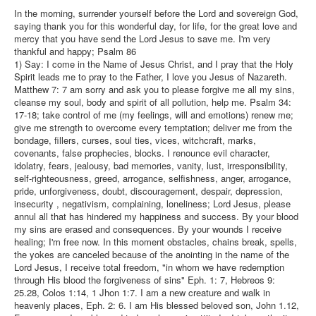
In the morning, surrender yourself before the Lord and sovereign God,
saying thank you for this wonderful day, for life, for the great love and
mercy that you have send the Lord Jesus to save me. I'm very
thankful and happy; Psalm 86
1) Say: I come in the Name of Jesus Christ, and I pray that the Holy
Spirit leads me to pray to the Father, I love you Jesus of Nazareth.
Matthew 7: 7 am sorry and ask you to please forgive me all my sins,
cleanse my soul, body and spirit of all pollution, help me. Psalm 34:
17-18; take control of me (my feelings, will and emotions) renew me;
give me strength to overcome every temptation; deliver me from the
bondage, fillers, curses, soul ties, vices, witchcraft, marks,
covenants, false prophecies, blocks. I renounce evil character,
idolatry, fears, jealousy, bad memories, vanity, lust, irresponsibility,
self-righteousness, greed, arrogance, selfishness, anger, arrogance,
pride, unforgiveness, doubt, discouragement, despair, depression,
insecurity , negativism, complaining, loneliness; Lord Jesus, please
annul all that has hindered my happiness and success. By your blood
my sins are erased and consequences. By your wounds I receive
healing; I'm free now. In this moment obstacles, chains break, spells,
the yokes are canceled because of the anointing in the name of the
Lord Jesus, I receive total freedom, "in whom we have redemption
through His blood the forgiveness of sins" Eph. 1: 7, Hebreos 9:
25.28, Colos 1:14, 1 Jhon 1:7. I am a new creature and walk in
heavenly places, Eph. 2: 6. I am His blessed beloved son, John 1.12,