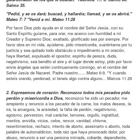
Salmo 35.
"Pedid, y se os dará; buscad, y hallaréis; llamad, y se os abrirá."
Mateo 7: 7 "Venid a mí. Mateo 11:28
Por favor Dios pido ayuda en el nombre del Señor Jesús, con su
Santo Espíritu guíame, para orar, me acerco con humildad a mi
Creador y Supremo Dios; exaltado, glorificado sea por siempre. Por
favor obra en mi vida, ayúdame, pido misericordia, susténtame por tu
justicia y sea quitado todo obstáculo o impedimento a mi oración,
haya libertad, expulsado el opositor, espiritu de pereza, duda,
negativismo, sea bendito el aire y el lugar donde estoy, pido por favor
envie ángeles que estén continuamente conmigo, en el nombre del
Señor Jesús de Nazaret. Padre nuestro.......Mateo 6:9, "Y cuando
esteís orando, perdonad, si teneis algo contra alguno... Marcos 11.29
2. Expresemos de corazón: Reconozco todos mis pecados pido
perdón y misericordia a Dios,
reconozco he sido un pecador, me
arrepiento y renuncio a los pecador de la carne, los malos deseos, la
ira, la amargura, la ansiedad, la falta de perdón, negativismo,
egoismo, perversion, mal carácter, temores, orgullo, ingratitud,
mentira, envidia, vicios, celos, rencor, vanidad, chisme,
resentimientos, rechazo, intento de aborto, asesinarto o aborto, toda
palabra de automaldicion, toda raiz que haya provocado dolor, por
abuso, renuncio a ser una persona mimada, cobarde, dependiente,