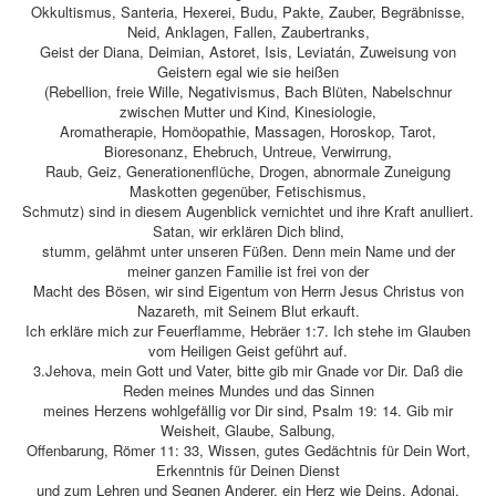
Okkultismus, Santeria, Hexerei, Budu, Pakte, Zauber, Begräbnisse,
Neid, Anklagen, Fallen, Zaubertranks,
Geist der Diana, Deimian, Astoret, Isis, Leviatán, Zuweisung von
Geistern egal wie sie heißen
(Rebellion, freie Wille, Negativismus, Bach Blüten, Nabelschnur
zwischen Mutter und Kind, Kinesiologie,
Aromatherapie, Homöopathie, Massagen, Horoskop, Tarot,
Bioresonanz, Ehebruch, Untreue, Verwirrung,
Raub, Geiz, Generationenflüche, Drogen, abnormale Zuneigung
Maskotten gegenüber, Fetischismus,
Schmutz) sind in diesem Augenblick vernichtet und ihre Kraft anulliert.
Satan, wir erklären Dich blind,
stumm, gelähmt unter unseren Füßen. Denn mein Name und der
meiner ganzen Familie ist frei von der
Macht des Bösen, wir sind Eigentum von Herrn Jesus Christus von
Nazareth, mit Seinem Blut erkauft.
Ich erkläre mich zur Feuerflamme, Hebräer 1:7. Ich stehe im Glauben
vom Heiligen Geist geführt auf.
3.Jehova, mein Gott und Vater, bitte gib mir Gnade vor Dir. Daß die
Reden meines Mundes und das Sinnen
meines Herzens wohlgefällig vor Dir sind, Psalm 19: 14. Gib mir
Weisheit, Glaube, Salbung,
Offenbarung, Römer 11: 33, Wissen, gutes Gedächtnis für Dein Wort,
Erkenntnis für Deinen Dienst
und zum Lehren und Segnen Anderer, ein Herz wie Deins, Adonai,