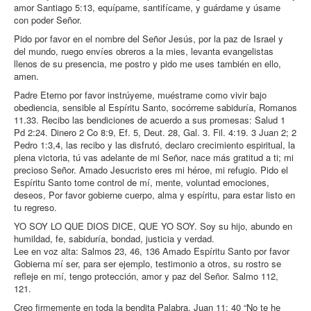
amor Santiago 5:13, equípame, santifícame, y guárdame y úsame
con poder Señor.
Pido por favor en el nombre del Señor Jesús, por la paz de Israel y
del mundo, ruego envíes obreros a la mies, levanta evangelistas
llenos de su presencia, me postro y pido me uses también en ello,
amen.
Padre Eterno por favor instrúyeme, muéstrame como vivir bajo
obediencia, sensible al Espíritu Santo, socórreme sabiduría, Romanos
11.33. Recibo las bendiciones de acuerdo a sus promesas: Salud 1
Pd 2:24. Dinero 2 Co 8:9, Ef. 5, Deut. 28, Gal. 3. Fil. 4:19. 3 Juan 2; 2
Pedro 1:3,4, las recibo y las disfrutó, declaro crecimiento espiritual, la
plena victoria, tú vas adelante de mi Señor, nace más gratitud a ti; mi
precioso Señor. Amado Jesucristo eres mi héroe, mi refugio. Pido el
Espíritu Santo tome control de mí, mente, voluntad emociones,
deseos, Por favor gobierne cuerpo, alma y espíritu, para estar listo en
tu regreso.
YO SOY LO QUE DIOS DICE, QUE YO SOY. Soy su hijo, abundo en
humildad, fe, sabiduría, bondad, justicia y verdad.
Lee en voz alta: Salmos 23, 46, 136 Amado Espíritu Santo por favor
Gobierna mí ser, para ser ejemplo, testimonio a otros, su rostro se
refleje en mí, tengo protección, amor y paz del Señor. Salmo 112,
121.
Creo firmemente en toda la bendita Palabra. Juan 11: 40 “No te he