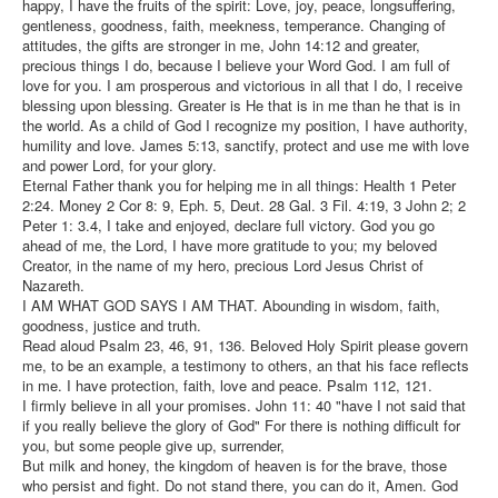
happy, I have the fruits of the spirit: Love, joy, peace, longsuffering,
gentleness, goodness, faith, meekness, temperance. Changing of
attitudes, the gifts are stronger in me, John 14:12 and greater,
precious things I do, because I believe your Word God. I am full of
love for you. I am prosperous and victorious in all that I do, I receive
blessing upon blessing. Greater is He that is in me than he that is in
the world. As a child of God I recognize my position, I have authority,
humility and love. James 5:13, sanctify, protect and use me with love
and power Lord, for your glory.
Eternal Father thank you for helping me in all things: Health 1 Peter
2:24. Money 2 Cor 8: 9, Eph. 5, Deut. 28 Gal. 3 Fil. 4:19, 3 John 2; 2
Peter 1: 3.4, I take and enjoyed, declare full victory. God you go
ahead of me, the Lord, I have more gratitude to you; my beloved
Creator, in the name of my hero, precious Lord Jesus Christ of
Nazareth.
I AM WHAT GOD SAYS I AM THAT. Abounding in wisdom, faith,
goodness, justice and truth.
Read aloud Psalm 23, 46, 91, 136. Beloved Holy Spirit please govern
me, to be an example, a testimony to others, an that his face reflects
in me. I have protection, faith, love and peace. Psalm 112, 121.
I firmly believe in all your promises. John 11: 40 "have I not said that
if you really believe the glory of God" For there is nothing difficult for
you, but some people give up, surrender,
But milk and honey, the kingdom of heaven is for the brave, those
who persist and fight. Do not stand there, you can do it, Amen. God