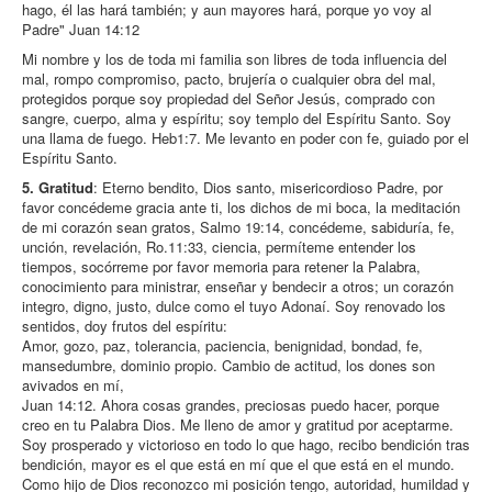
hago, él las hará también; y aun mayores hará, porque yo voy al
Padre" Juan 14:12
Mi nombre y los de toda mi familia son libres de toda influencia del
mal, rompo compromiso, pacto, brujería o cualquier obra del mal,
protegidos porque soy propiedad del Señor Jesús, comprado con
sangre, cuerpo, alma y espíritu; soy templo del Espíritu Santo. Soy
una llama de fuego. Heb1:7. Me levanto en poder con fe, guiado por el
Espíritu Santo.
5. Gratitud
: Eterno bendito, Dios santo, misericordioso Padre, por
favor concédeme gracia ante ti, los dichos de mi boca, la meditación
de mi corazón sean gratos, Salmo 19:14, concédeme, sabiduría, fe,
unción, revelación, Ro.11:33, ciencia, permíteme entender los
tiempos, socórreme por favor memoria para retener la Palabra,
conocimiento para ministrar, enseñar y bendecir a otros; un corazón
integro, digno, justo, dulce como el tuyo Adonaí. Soy renovado los
sentidos, doy frutos del espíritu:
Amor, gozo, paz, tolerancia, paciencia, benignidad, bondad, fe,
mansedumbre, dominio propio. Cambio de actitud, los dones son
avivados en mí,
Juan 14:12. Ahora cosas grandes, preciosas puedo hacer, porque
creo en tu Palabra Dios. Me lleno de amor y gratitud por aceptarme.
Soy prosperado y victorioso en todo lo que hago, recibo bendición tras
bendición, mayor es el que está en mí que el que está en el mundo.
Como hijo de Dios reconozco mi posición tengo, autoridad, humildad y