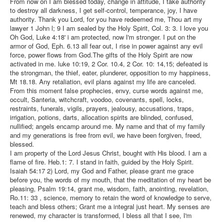
From now on I am blessed today, change in attitude, I take authority
to destroy all darkness, I get self-control, temperance, joy, I have
authority. Thank you Lord, for you have redeemed me, Thou art my
lawyer 1 John l; 9 I am sealed by the Holy Spirit, Col. 3: 3. I love you
Oh God, Luke 4:18' i am protected, now I'm stronger. I put on the
armor of God, Eph. 6.13 all fear out, I rise in power against any evil
force, power flows from God.The gifts of the Holy Spirit are now
activated in me. luke 10:19, 2 Cor. 10.4, 2 Cor. 10: 14,15; defeated is
the strongman, the thief, eater, plunderer, opposition to my happiness,
Mt 18.18. Any retaliation, evil plans against my life are canceled.
From this moment false prophecies, envy, curse words against me,
occult, Santeria, witchcraft, voodoo, covenants, spell, locks,
restraints, funerals, vigils, prayers, jealousy, accusations, traps,
irrigation, potions, darts, allocation spirits are blinded, confused,
nullified; angels encamp around me. My name and that of my family
and my generations is free from evil, we have been forgiven, freed,
blessed.
I am property of the Lord Jesus Christ, bought with His blood. I am a
flame of fire. Heb.1: 7. I stand in faith, guided by the Holy Spirit.
Isaiah 54:17 2) Lord, my God and Father, please grant me grace
before you, the words of my mouth, that the meditation of my heart be
pleasing, Psalm 19:14, grant me, wisdom, faith, anointing, revelation,
Ro.11: 33 , science, memory to retain the word of knowledge to serve,
teach and bless others; Grant me a integral just heart. My senses are
renewed, my character is transformed, I bless all that I see, I'm