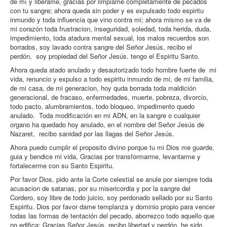
de mí y libérame, gracias por limpiame completamente de pecados
con tu sangre; ahora queda sin poder y es expulsado todo espiritu
inmundo y toda influencia que vino contra mi; ahora mismo se va de
mi corazón toda frustracion, inseguridad, soledad, toda herida, duda,
impedimiento, toda atadura mental sexual, los malos recuerdos son
borrados, soy lavado contra sangre del Señor Jesús, recibo el
perdón, soy propiedad del Señor Jesús. tengo el Espiritu Santo.
Ahora queda atado anulado y desautorizado todo hombre fuerte de mi
vida, renuncio y expulso a todo espiritu inmundo de mi, de mi familia,
de mi casa, de mi generacion, hoy quda borrada toda maldición
generacional, de fracaso, enfermedades, muerte, pobreza, divorcio,
todo pacto, alumbramientos, todo bloqueo, impedimento quedo
anulado. Toda modificación en mi ADN, en la sangre o cualquier
organo ha quedado hoy anulado, en el nombre del Señor Jesús de
Nazaret, recibo sanidad por las llagas del Señor Jesús.
Ahora puedo cumplir el proposito divino porque tu mi Dios me guarde,
guia y bendice mi vida, Gracias por transformarme, levantarme y
fortalecerme con su Santo Espiritu.
Por favor Dios, pido ante la Corte celestial se anule por siempre toda
acusacion de satanas, por su misericordia y por la sangre del
Cordero, soy libre de todo juicio, soy perdonado sellado por su Santo
Espiritu. Dios por favor dame templanza y dominio propio para vencer
todas las formas de tentación del pecado, aborrezco todo aquello que
no edifica; Gracias Señor Jesús, recibo libertad y perdón, he sido