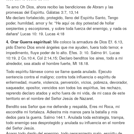
Te amo Oh Dios, ahora recibo las bendiciones de Abram y las
promesas del Espíritu. Gálatas 3:7, 13,14
Me declaro fortalecido, protegido, lleno del Espíritu Santo, Tengo
poder, humildad, amor y fe: "He aquí os doy potestad de hollar
serpientes y escorpiones, y sobre toda fuerza del enemigo, y nada os
dañara" Lucas 10: 19. Lucas 4:18
4. Orar Guerra espiritual:
Me coloco la armadura de Dios Ef. 6.13,
pido Eterno Dios envié ángeles que me ayuden, fuera todo temor, e
impedimento, fluye poder de lo alto. Efes. 3: 10. Salmo 91. Lucas
10:19, 2 Co.10:4, Col 2:14,15; Declaro benditos los aires, todo a mi
alrededor, sea atado el hombre fuerte, Mt 18.18.
Todo espíritu llámese como se llame queda anulado. Ejecuto
sentencia contra el maligno; contra toda influencia o espíritu de
enfermedad, muerte, violencia, perversión, vicios, pobreza, devorador,
saqueador, opositor, vencidos son todos los espíritus, les rechazo,
reprendo declaro atados y echo fuera de mi vida, de mi casa de este
territorio en el nombre del Señor Jesús de Nazaret.
Bendito sea Señor que me defiende y respalda, Eres mi Roca, mi
escondite mi fortaleza. Adiestra mis manos para la batalla y mis
dedos para la guerra. Salmo 144:1. Anulada toda estrategia, trampa,
todo enemigo sea desprotegido y anulada su influencia en el nombre
del Señor Jesús.
Apago todo dardo del enemigo, todo pensamiento malo, espíritu de