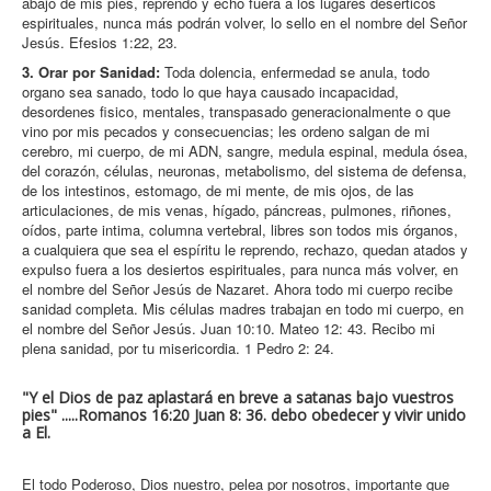
abajo de mis pies, reprendo y echo fuera a los lugares desérticos
espirituales, nunca más podrán volver, lo sello en el nombre del Señor
Jesús. Efesios 1:22, 23.
3. Orar por Sanidad:
Toda dolencia, enfermedad se anula, todo
organo sea sanado, todo lo que haya causado incapacidad,
desordenes fisico, mentales, transpasado generacionalmente o que
vino por mis pecados y consecuencias; les ordeno salgan de mi
cerebro, mi cuerpo, de mi ADN, sangre, medula espinal, medula ósea,
del corazón, células, neuronas, metabolismo, del sistema de defensa,
de los intestinos, estomago, de mi mente, de mis ojos, de las
articulaciones, de mis venas, hígado, páncreas, pulmones, riñones,
oídos, parte intima, columna vertebral, libres son todos mis órganos,
a cualquiera que sea el espíritu le reprendo, rechazo, quedan atados y
expulso fuera a los desiertos espirituales, para nunca más volver, en
el nombre del Señor Jesús de Nazaret. Ahora todo mi cuerpo recibe
sanidad completa. Mis células madres trabajan en todo mi cuerpo, en
el nombre del Señor Jesús. Juan 10:10. Mateo 12: 43. Recibo mi
plena sanidad, por tu misericordia. 1 Pedro 2: 24.
"Y el Dios de paz aplastará en breve a satanas bajo vuestros
pies" .....Romanos 16:20 Juan 8: 36. debo obedecer y vivir unido
a El.
El todo Poderoso, Dios nuestro, pelea por nosotros, importante que