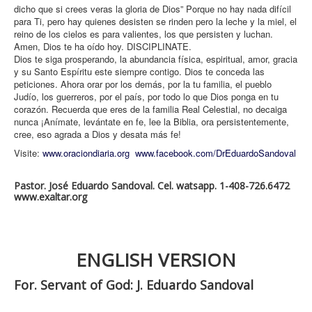
dicho que si crees veras la gloria de Dios” Porque no hay nada difícil
para Ti, pero hay quienes desisten se rinden pero la leche y la miel, el
reino de los cielos es para valientes, los que persisten y luchan.
Amen, Dios te ha oído hoy. DISCIPLINATE.
Dios te siga prosperando, la abundancia física, espiritual, amor, gracia
y su Santo Espíritu este siempre contigo. Dios te conceda las
peticiones. Ahora orar por los demás, por la tu familia, el pueblo
Judío, los guerreros, por el país, por todo lo que Dios ponga en tu
corazón. Recuerda que eres de la familia Real Celestial, no decaiga
nunca ¡Anímate, levántate en fe, lee la Biblia, ora persistentemente,
cree, eso agrada a Dios y desata más fe!
Visite:
www.oraciondiaria.org
www.facebook.com/DrEduardoSandoval
Pastor. José Eduardo Sandoval. Cel. watsapp. 1-408-726.6472
www.exaltar.org
ENGLISH VERSION
For. Servant of God: J. Eduardo Sandoval