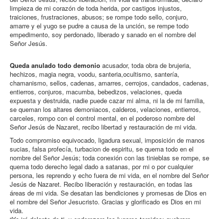
limpieza de mi corazón de toda herida, por castigos injustos,
traiciones, frustraciones, abusos; se rompe todo sello, conjuro,
amarre y el yugo se pudre a causa de la unción, se rempe todo
empedimento, soy perdonado, liberado y sanado en el nombre del
Señor Jesús.
Queda anulado todo demonio
acusador, toda obra de brujeria,
hechizos, magia negra, voodu, santeria,ocultismo, santería,
chamanismo, sellos, cadenas, amarres, cerrojos, candados, cadenas,
entierros, conjuros, macumba, bebedizos, velaciones, queda
expuesta y destruida, nadie puede cazar mi alma, ni la de mi familia,
se queman los altares demoniacos, calderos, velaciones, entierros,
carceles, rompo con el control mental, en el poderoso nombre del
Señor Jesús de Nazaret, recibo libertad y restauración de mi vida.
Todo compromiso equivocado, ligadura sexual, imposición de manos
sucias, falsa profecía, turbacion de espiritu, se quema todo en el
nombre del Señor Jesús; toda conexión con las tinieblas se rompe, se
quema todo derecho legal dado a satanas, por mi o por cualquier
persona, les reprendo y echo fuera de mi vida, en el nombre del Señor
Jesús de Nazaret. Recibo liberación y restauración, en todas las
áreas de mi vida. Se desatan las bendiciones y promesas de Dios en
el nombre del Señor Jesucristo. Gracias y glorificado es Dios en mi
vida.