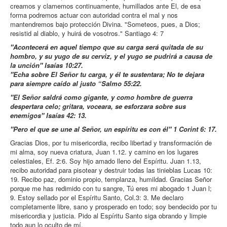
creamos y clamemos continuamente, humillados ante El, de esa
forma podremos actuar con autoridad contra el mal y nos
mantendremos bajo protección Divina. "Someteos, pues, a Dios;
resistid al diablo, y huirá de vosotros." Santiago 4: 7
"Acontecerá en aquel tiempo que su carga será quitada de su
hombro, y su yugo de su cerviz, y el yugo se pudrirá a causa de
la unción" Isaías 10:27.
"Echa sobre El Señor tu carga, y él te sustentara; No te dejara
para siempre caído al justo “Salmo 55:22.
"El Señor saldrá como gigante, y como hombre de guerra
despertara celo; gritara, voceara, se esforzara sobre sus
enemigos" Isaías 42: 13.
"Pero el que se une al Señor, un espíritu es con él" 1 Corint 6: 17.
Gracias Dios, por tu misericordia, recibo libertad y transformación de
mi alma, soy nueva criatura, Juan 1.12. y camino en los lugares
celestiales, Ef. 2:6. Soy hijo amado lleno del Espíritu. Juan 1.13,
recibo autoridad para pisotear y destruir todas las tinieblas Lucas 10:
19. Recibo paz, dominio propio, templanza, humildad. Gracias Señor
porque me has redimido con tu sangre, Tú eres mi abogado 1 Juan l;
9. Estoy sellado por el Espíritu Santo, Col.3: 3. Me declaro
completamente libre, sano y prosperado en todo; soy bendecido por tu
misericordia y justicia. Pido al Espíritu Santo siga obrando y limpie
todo aun lo oculto de mí.