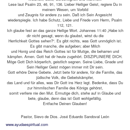
Lese laut Psalm 23, 46, 91, 136. Lieber Heiliger Geist, regiere Du in
meinem Wesen, um Vorbild
und Zeugnis für andere zu sein. Daß ich Sein Angesicht
wiederspiegle. Ich habe Schutz, Liebe und Friede vom Herrn, Psalm
112, 121.
Ich glaube fest an das ganze Heilige Wort. Johannes 11:40 „Habe ich
dir nicht gesagt, wenn du glaubst, wirst du die
Herrlichkeit Gottes sehen?“. Es gibt nichts, was Gott unmöglich ist.
Es gibt manche, die aufgeben; aber Milch
und Honig und das Reich Gottes ist für Mutige, die beharren und
kämpfen. Amen. Gott hat dir heute zugehört. DISZIPLINIERE DICH.
Möge Gott Dich körperlich, geistlich segnen. Seine Liebe, Gnade und
Sein Heiliger Geist mögen immer mit Dir sein.
Gott erhöre Deine Gebete. Jetzt bete für andere, für die Familie, das
jüdische Volk, die Gebetskämpfer,
das Land und für alles, was Dir Gott ins Herz legt. Bedenke, dass Du
zur himmlischen Familie des Königs gehörst,
somit verliere nie den Mut. Ermutige dich, stehe auf in Glaube und
bete, glaube, denn das ist Gott wohlgefällig.
Entfache Deinen Glauben!
Pastor, Sievo de Dios. José Eduardo Sandoval León
www.ayudaespiritual.com