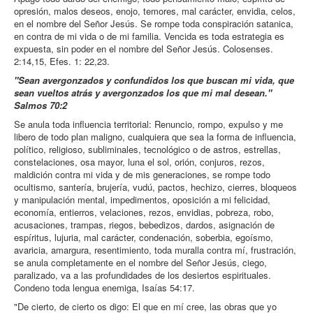
opresión, malos deseos, enojo, temores, mal carácter, envidia, celos,
en el nombre del Señor Jesús. Se rompe toda conspiración satanica,
en contra de mi vida o de mi familia. Vencida es toda estrategia es
expuesta, sin poder en el nombre del Señor Jesús. Colosenses.
2:14,15, Efes. 1: 22,23.
"Sean avergonzados y confundidos los que buscan mi vida, que
sean vueltos atrás y avergonzados los que mi mal desean."
Salmos 70:2
Se anula toda influencia territorial: Renuncio, rompo, expulso y me
libero de todo plan maligno, cualquiera que sea la forma de influencia,
político, religioso, subliminales, tecnológico o de astros, estrellas,
constelaciones, osa mayor, luna el sol, orión, conjuros, rezos,
maldición contra mi vida y de mis generaciones, se rompe todo
ocultismo, santería, brujería, vudú, pactos, hechizo, cierres, bloqueos
y manipulación mental, impedimentos, oposición a mi felicidad,
economía, entierros, velaciones, rezos, envidias, pobreza, robo,
acusaciones, trampas, riegos, bebedizos, dardos, asignación de
espíritus, lujuria, mal carácter, condenación, soberbia, egoísmo,
avaricia, amargura, resentimiento, toda muralla contra mí, frustración,
se anula completamente en el nombre del Señor Jesús, ciego,
paralizado, va a las profundidades de los desiertos espirituales.
Condeno toda lengua enemiga, Isaías 54:17.
"De cierto, de cierto os digo: El que en mí cree, las obras que yo