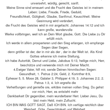
unversehrt, würdig, gerecht, sanft.
Meine Sinne sind erneuert und die Frucht des Geistes ist in meinem
Leben: Liebe, Freude, Friede, Geduld,
Freundlichkeit, Gütigkeit, Glaube, Sanftmut, Keuschheit. Meine
Gesinnung wird verändert,
die Frucht des Geistes wird in mir angefacht. Johannes 14:12 und ich
kann große, wundervolle
Werke vollbringen, weil ich an Dein Wort glaube, Gott. Die Liebe zu Dir
erfüllt mich.
Ich werde in allem prosperieren und den Sieg erlangen, ich empfange
Segen über Segen,
denn größer ist der, der in mir als der , der in der Welt ist. Als Kind
Gottes erkenne ich meine Stellung,
ich habe Autorität, Demut und Liebe, Jakobus 5:13, heilige mich, Herr,
beschütze und verwende mich mit Deiner Macht.
4.Ewiger Vater, hilf mir, sende Deinen himmlischen Segen:
Gesundheit, 1. Petrus 2:24; Geld, 2. Korinther 8:9,
Epheser 5, 5. Mose 28, Galater 3, Philipper 4:19, 3. Johannes 2:2, 2.
Petrus 1:3, 4. Ich ergreife die
Verheißungen und genieße sie, erkläre meinen vollen Sieg. Du gehst
vor mich, Herr, es entsteht mehr
Dankbarkeit Dir gegenüber, mein wunderbarer Herr. Lieber Jesu, Du
bist mein Held, mein Zuflucht.
ICH BIN WAS GOTT SAGT, Daß ICH BIN. Ich verfüge reichlich über
Weisheit, Güte, Gerechtigkeit und Wahrheit.