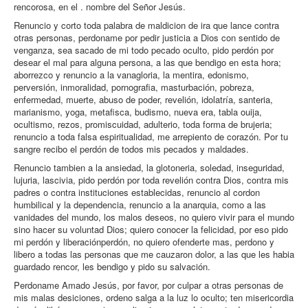
rencorosa, en el . nombre del Señor Jesús.
Renuncio y corto toda palabra de maldicion de ira que lance contra
otras personas, perdoname por pedir justicia a Dios con sentido de
venganza, sea sacado de mi todo pecado oculto, pido perdón por
desear el mal para alguna persona, a las que bendigo en esta hora;
aborrezco y renuncio a la vanagloria, la mentira, edonismo,
perversión, inmoralidad, pornografia, masturbación, pobreza,
enfermedad, muerte, abuso de poder, revelión, idolatría, santeria,
marianismo, yoga, metafisca, budismo, nueva era, tabla ouija,
ocultismo, rezos, promiscuidad, adulterio, toda forma de brujeria;
renuncio a toda falsa espiritualidad, me arrepiento de corazón. Por tu
sangre recibo el perdón de todos mis pecados y maldades.
Renuncio tambien a la ansiedad, la glotoneria, soledad, inseguridad,
lujuria, lascivia, pido perdón por toda revelión contra Dios, contra mis
padres o contra instituciones establecidas, renuncio al cordon
humbilical y la dependencia, renuncio a la anarquia, como a las
vanidades del mundo, los malos deseos, no quiero vivir para el mundo
sino hacer su voluntad Dios; quiero conocer la felicidad, por eso pido
mi perdón y liberaciónperdón, no quiero ofenderte mas, perdono y
libero a todas las personas que me cauzaron dolor, a las que les habia
guardado rencor, les bendigo y pido su salvación.
Perdoname Amado Jesús, por favor, por culpar a otras personas de
mis malas desiciones, ordeno salga a la luz lo oculto; ten misericordia