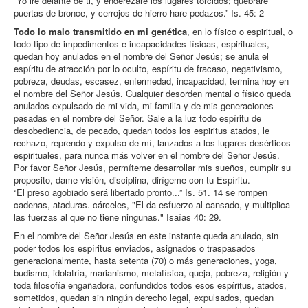
“Yo iré delante de ti, y enderezare los lugares torcidos; quebrare
puertas de bronce, y cerrojos de hierro hare pedazos.” Is. 45: 2
Todo lo malo transmitido en mi genética
, en lo físico o espiritual, o
todo tipo de impedimentos e incapacidades físicas, espirituales,
quedan hoy anulados en el nombre del Señor Jesús; se anula el
espíritu de atracción por lo oculto, espíritu de fracaso, negativismo,
pobreza, deudas, escasez, enfermedad, incapacidad, termina hoy en
el nombre del Señor Jesús. Cualquier desorden mental o físico queda
anulados expulsado de mi vida, mi familia y de mis generaciones
pasadas en el nombre del Señor. Sale a la luz todo espíritu de
desobediencia, de pecado, quedan todos los espiritus atados, le
rechazo, reprendo y expulso de mí, lanzados a los lugares desérticos
espirituales, para nunca más volver en el nombre del Señor Jesús.
Por favor Señor Jesús, permíteme desarrollar mis sueños, cumplir su
proposito, dame visión, disciplina, dirígeme con tu Espíritu.
“El preso agobiado será libertado pronto...” Is. 51. 14 se rompen
cadenas, ataduras. cárceles, "El da esfuerzo al cansado, y multiplica
las fuerzas al que no tiene ningunas." Isaías 40: 29.
En el nombre del Señor Jesús en este instante queda anulado, sin
poder todos los espíritus enviados, asignados o traspasados
generacionalmente, hasta setenta (70) o más generaciones, yoga,
budismo, idolatría, marianismo, metafísica, queja, pobreza, religión y
toda filosofía engañadora, confundidos todos esos espíritus, atados,
sometidos, quedan sin ningún derecho legal, expulsados, quedan