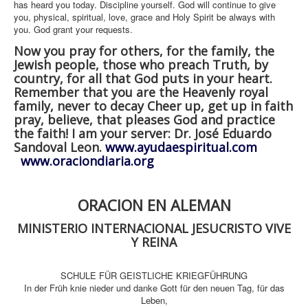
has heard you today. Discipline yourself. God will continue to give
you, physical, spiritual, love, grace and Holy Spirit be always with
you. God grant your requests.
Now you pray for others, for the family, the
Jewish people, those who preach Truth, by
country, for all that God puts in your heart.
Remember that you are the Heavenly royal
family, never to decay Cheer up, get up in faith
pray, believe, that pleases God and practice
the faith! I am your server: Dr. José Eduardo
Sandoval Leon.
www.ayudaespiritual.com
www.oraciondiaria.org
ORACION EN ALEMAN
MINISTERIO INTERNACIONAL JESUCRISTO VIVE
Y REINA
SCHULE FÜR GEISTLICHE KRIEGFÜHRUNG
In der Früh knie nieder und danke Gott für den neuen Tag, für das
Leben,