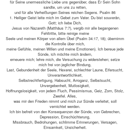
für Seine unermessliche Liebe uns gegenüber, dass Er Sein Sohn
sandte, um uns zu retten,
und für alle Verheißungen Seines reichen Segens. Psalm 86
1. Heiliger Geist leite mich im Gebet zum Vater. Du bist souverän,
Gott; ich liebe Dich,
Jesus von Nazareth (Matthäus 7:7), vergib mir alle begangenen
Fehltritte, bitte reinige meine
Seele und meinen Körper von allem Übel (Psalm 34:17, 18); übernimm
die Kontrolle über mich,
meine Gefühle, meinen Willen und meine Emotionen). Ich bereue jede
Sünde, ich möchte mich ändern,
erneuere mich; lehre mich, die Versuchung zu widerstehen; setze
mich frei von jeglicher Bindung,
Last, Gebundenheit der Seele, Hexerei, schlechter Laune, Eifersucht,
Unverantwortlichkeit,
Selbstrechtfertigung, Habsucht, Arroganz, Selbstsucht,
Unvergebenheit, Mutlosigkeit,
Hoffnungslosigkeit, von jedem Fluch, Pessimismus, Geiz, Zorn, Stolz,
Zweifel. Alles,
was mir den Frieden nimmt und mich zur Sünde verleitet, soll
vernichtet werden.
Ich bin befreit von den Konsequenzen der Sünde, von Gebrechen,
Depression, Einschüchterung,
Missbrauch, Bedrohungen, schlimme Erinnerungen, Versagen,
Einsamkeit, Unsicherheit.