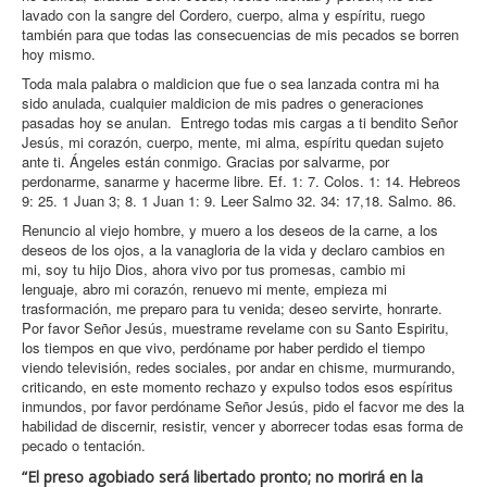
lavado con la sangre del Cordero, cuerpo, alma y espíritu, ruego
también para que todas las consecuencias de mis pecados se borren
hoy mismo.
Toda mala palabra o maldicion que fue o sea lanzada contra mi ha
sido anulada, cualquier maldicion de mis padres o generaciones
pasadas hoy se anulan. Entrego todas mis cargas a ti bendito Señor
Jesús, mi corazón, cuerpo, mente, mi alma, espíritu quedan sujeto
ante ti. Ángeles están conmigo. Gracias por salvarme, por
perdonarme, sanarme y hacerme libre. Ef. 1: 7. Colos. 1: 14. Hebreos
9: 25. 1 Juan 3; 8. 1 Juan 1: 9. Leer Salmo 32. 34: 17,18. Salmo. 86.
Renuncio al viejo hombre, y muero a los deseos de la carne, a los
deseos de los ojos, a la vanagloria de la vida y declaro cambios en
mi, soy tu hijo Dios, ahora vivo por tus promesas, cambio mi
lenguaje, abro mi corazón, renuevo mi mente, empieza mi
trasformación, me preparo para tu venida; deseo servirte, honrarte.
Por favor Señor Jesús, muestrame revelame con su Santo Espiritu,
los tiempos en que vivo, perdóname por haber perdido el tiempo
viendo televisión, redes sociales, por andar en chisme, murmurando,
criticando, en este momento rechazo y expulso todos esos espíritus
inmundos, por favor perdóname Señor Jesús, pido el facvor me des la
habilidad de discernir, resistir, vencer y aborrecer todas esas forma de
pecado o tentación.
“El preso agobiado será libertado pronto; no morirá en la