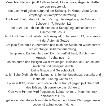
Vernichtet hier und jetzt! Götzendienst, Hindernisse, Ärgernis; Ketten
werden zersprengt,
das Joch wird gelöst aufgrund der Salbung. In Namen Jesu Christi
empfange ich komplette Befreiung.
Durch sein Blut haben wir die Erlösung, die Vergebung der Sünden ...“,
Epheser 1: 7, Hebräer 8:2
und 9: 26, 28. Ich bin ich eine neue Schöpfung und ich sitze im
Himmel mit Jesus.
Ich bin Gottes Kind geliebt und gesegnet, Johannes 1: 12, prosperado
mit der Autorität Gottes
um jede Finsternis zu zerstören und mich der Sünde zu widersetzen;
ich empfange Selbstbeherrschung,
templanza. Danke, Herr, weil Du mich erlöst hast, Du bist mein
Anwalt, 1° Johannes 1:9.
Ich bin durch den Heiligen Geist versiegelt, Kolosser 3:3, ich erkläre
mich frei und gesegnet durch
Deine Gnade und Gerechtigkeit.
2. Ich liebe Dich, oh Herr, Lukas 4:18. Ich bin beschützt, bestärkt und
ziehe die Rüstung Gottes an,
Epheser 6:13, ohne Furcht stehe ich im Kampf gegen jegliche Kraft
des Bösen, ich verwende das Schwert,
Kraft vom Himmel wird freigesetzt. Lukas 10:19, 2. Korinther 10:4,
Kolosser 2:14, 15;
gebunden der starke Mann. Jede Vergeltung, böser Plan gegen mein
Leben ist aufgehoben; Flüche,