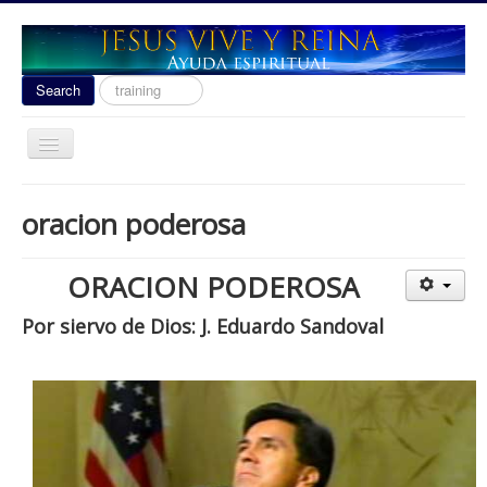
Search
Search
...
Toggle
Navigation
Ayuda Espiritual
oracion poderosa
Las señales del fin 2020
Liberacion
ORACION PODEROSA
Escuela de Guerra
Por siervo de Dios: J. Eduardo Sandoval
Temas
Youtube
donacion
Contact